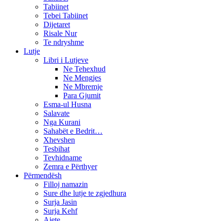
Tabiinet
Tebei Tabiinet
Dijetaret
Risale Nur
Te ndryshme
Lutje
Libri i Lutjeve
Ne Tehexhud
Ne Mengjes
Ne Mbremje
Para Gjumit
Esma-ul Husna
Salavate
Nga Kurani
Sahabët e Bedrit…
Xhevshen
Tesbihat
Tevhidname
Zemra e Përthyer
Përmendësh
Filloj namazin
Sure dhe lutje te zgjedhura
Surja Jasin
Surja Kehf
Ajete