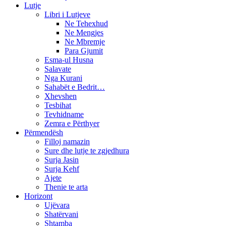
Lutje
Libri i Lutjeve
Ne Tehexhud
Ne Mengjes
Ne Mbremje
Para Gjumit
Esma-ul Husna
Salavate
Nga Kurani
Sahabët e Bedrit…
Xhevshen
Tesbihat
Tevhidname
Zemra e Përthyer
Përmendësh
Filloj namazin
Sure dhe lutje te zgjedhura
Surja Jasin
Surja Kehf
Ajete
Thenie te arta
Horizont
Ujëvara
Shatërvani
Shtamba