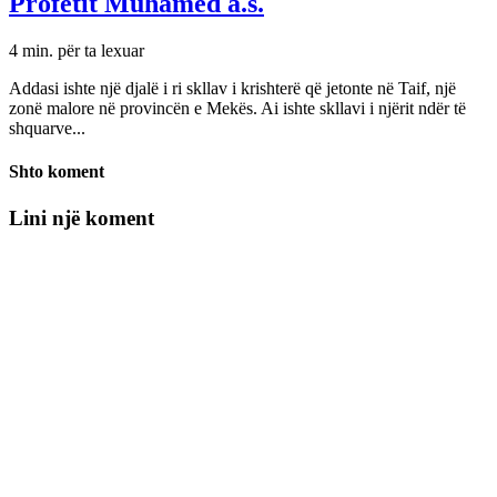
Profetit Muhamed a.s.
4 min. për ta lexuar
Addasi ishte një djalë i ri skllav i krishterë që jetonte në Taif, një
zonë malore në provincën e Mekës. Ai ishte skllavi i njërit ndër të
shquarve...
Shto koment
Lini një koment