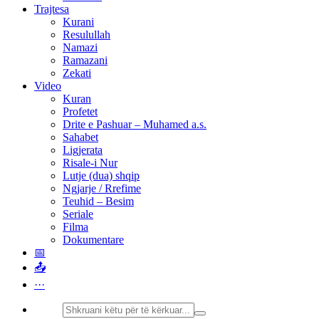
Trajtesa
Kurani
Resulullah
Namazi
Ramazani
Zekati
Video
Kuran
Profetet
Drite e Pashuar – Muhamed a.s.
Sahabet
Ligjerata
Risale-i Nur
Lutje (dua) shqip
Ngjarje / Rrefime
Teuhid – Besim
Seriale
Filma
Dokumentare
📅
📤
···