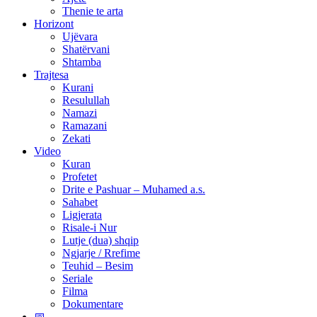
Thenie te arta
Horizont
Ujëvara
Shatërvani
Shtamba
Trajtesa
Kurani
Resulullah
Namazi
Ramazani
Zekati
Video
Kuran
Profetet
Drite e Pashuar – Muhamed a.s.
Sahabet
Ligjerata
Risale-i Nur
Lutje (dua) shqip
Ngjarje / Rrefime
Teuhid – Besim
Seriale
Filma
Dokumentare
📅