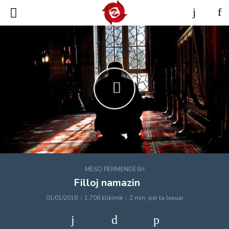
MËSO PËRMENDËSH
Filloj namazin
01/01/2018
1,706 klikim/e
2 min. për ta lexuar