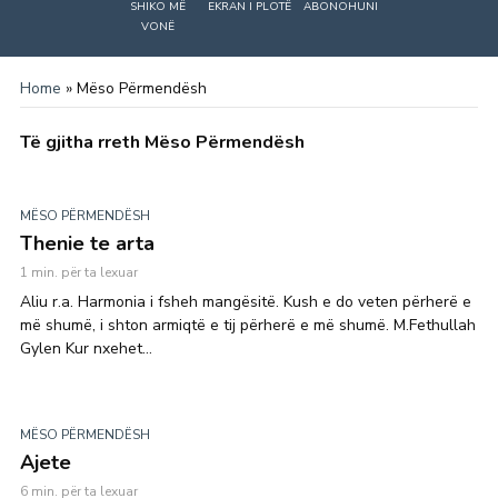
SHIKO MË
EKRAN I PLOTË
ABONOHUNI
VONË
Home
»
Mëso Përmendësh
Të gjitha rreth Mëso Përmendësh
MËSO PËRMENDËSH
Thenie te arta
1 min. për ta lexuar
Aliu r.a. Harmonia i fsheh mangësitë. Kush e do veten përherë e
më shumë, i shton armiqtë e tij përherë e më shumë. M.Fethullah
Gylen Kur nxehet...
MËSO PËRMENDËSH
Ajete
6 min. për ta lexuar