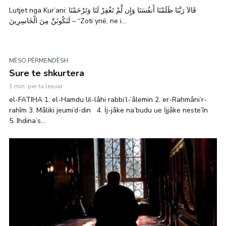
Lutjet nga Kur’ani: قَالاَ رَبَّنَا ظَلَمْنَا أَنفُسَنَا وَإِن لَّمْ تَغْفِرْ لَنَا وَتَرْحَمْنَا
لَنَكُونَنَّ مِنَ الْخَاسِرِينَ – “Zoti ynë, ne i...
MËSO PËRMENDËSH
Sure te shkurtera
1 min. për ta lexuar
el-FATIHA 1. el-Hamdu lil-lâhi rabbi’l-’âlemin 2. er-Rahmâni’r-
rahîm 3. Mâliki jeumi’d-din 4. İj-jâke na’budu ue İjjâke neste’în
5. Ihdina’s...