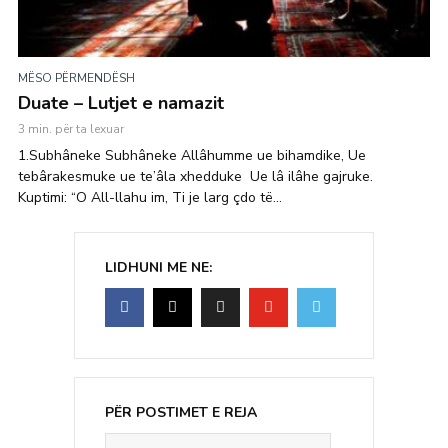
MËSO PËRMENDËSH
Duate – Lutjet e namazit
3 min. për ta lexuar
1.Subhâneke Subhâneke Allâhumme ue bihamdike, Ue
tebârakesmuke ue te’âla xhedduke Ue lâ ilâhe gajruke.
Kuptimi: “O All-llahu im, Ti je larg çdo të...
LIDHUNI ME NE:
PËR POSTIMET E REJA
Emaili