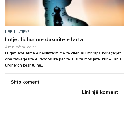
LIBRI I LUTJEVE
Lutjet lidhur me dukurite e larta
4 min. për ta lexuar
Lutjet jane arma e besimtarit, me të cilën ai i mbraps kokëçarjet
dhe fatkeqësitë e vendosura për të. E si të mos jetë, kur Allahu
urdhëron kështu në...
Shto koment
Lini një koment