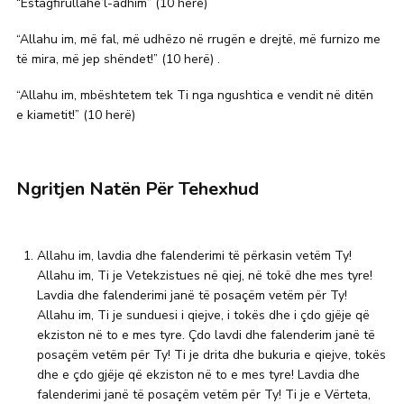
“Estagfirullahe’l-adhim” (10 herë)
“Allahu im, më fal, më udhëzo në rrugën e drejtë, më furnizo me
të mira, më jep shëndet!” (10 herë) .
“Allahu im, mbështetem tek Ti nga ngushtica e vendit në ditën
e kiametit!” (10 herë)
Ngritjen Natën Për Tehexhud
Allahu im, lavdia dhe falenderimi të përkasin vetëm Ty!
Allahu im, Ti je Vetekzistues në qiej, në tokë dhe mes tyre!
Lavdia dhe falenderimi janë të posaçëm vetëm për Ty!
Allahu im, Ti je sunduesi i qiejve, i tokës dhe i çdo gjëje që
ekziston në to e mes tyre. Çdo lavdi dhe falenderim janë të
posaçëm vetëm për Ty! Ti je drita dhe bukuria e qiejve, tokës
dhe e çdo gjëje që ekziston në to e mes tyre! Lavdia dhe
falenderimi janë të posaçëm vetëm për Ty! Ti je e Vërteta,