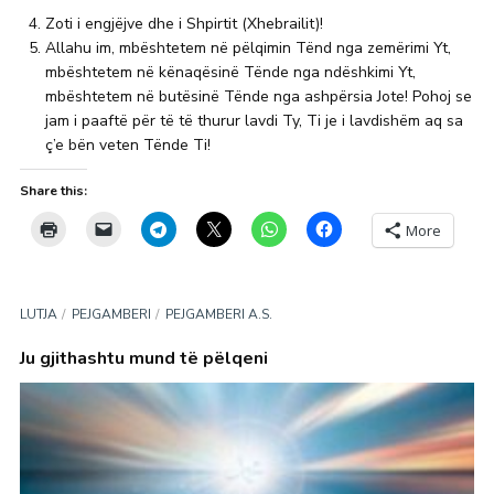
Zoti i engjëjve dhe i Shpirtit (Xhebrailit)!
Allahu im, mbështetem në pëlqimin Tënd nga zemërimi Yt,
mbështetem në kënaqësinë Tënde nga ndëshkimi Yt,
mbështetem në butësinë Tënde nga ashpërsia Jote! Pohoj se
jam i paaftë për të të thurur lavdi Ty, Ti je i lavdishëm aq sa
ç’e bën veten Tënde Ti!
Share this:
More
LUTJA
PEJGAMBERI
PEJGAMBERI A.S.
Ju gjithashtu mund të pëlqeni