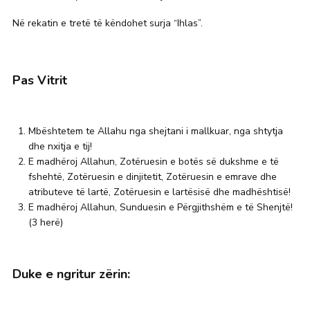
Në rekatin e tretë të këndohet surja “Ihlas”.
Pas Vitrit
Mbështetem te Allahu nga shejtani i mallkuar, nga shtytja
dhe nxitja e tij!
E madhëroj Allahun, Zotëruesin e botës së dukshme e të
fshehtë, Zotëruesin e dinjitetit, Zotëruesin e emrave dhe
atributeve të lartë, Zotëruesin e lartësisë dhe madhështisë!
E madhëroj Allahun, Sunduesin e Përgjithshëm e të Shenjtë!
(3 herë)
Duke e ngritur zërin: