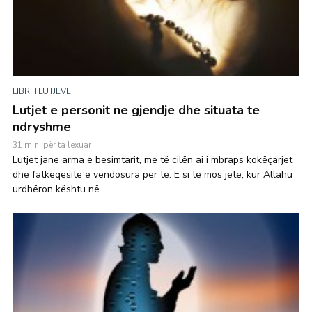
LIBRI I LUTJEVE
Lutjet e personit ne gjendje dhe situata te
ndryshme
31 min. për ta lexuar
Lutjet jane arma e besimtarit, me të cilën ai i mbraps kokëçarjet
dhe fatkeqësitë e vendosura për të. E si të mos jetë, kur Allahu
urdhëron kështu në...