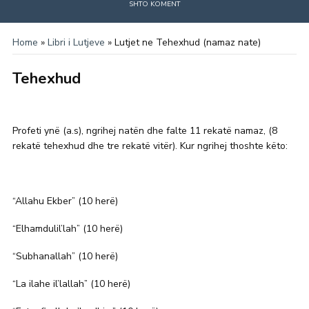
SHTO KOMENT
Home
»
Libri i Lutjeve
»
Lutjet ne Tehexhud (namaz nate)
Tehexhud
Profeti ynë (a.s), ngrihej natën dhe falte 11 rekatë namaz, (8
rekatë tehexhud dhe tre rekatë vitër). Kur ngrihej thoshte këto:
“Allahu Ekber” (10 herë)
“Elhamdulil’lah” (10 herë)
“Subhanallah” (10 herë)
“La ilahe il’lallah” (10 herë)