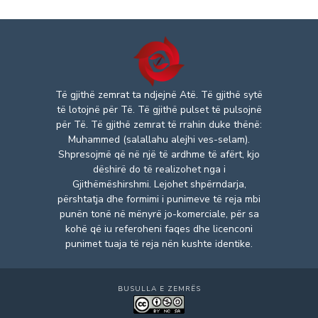
Të gjithë zemrat ta ndjejnë Atë. Të gjithë sytë
të lotojnë për Të. Të gjithë pulset të pulsojnë
për Të. Të gjithë zemrat të rrahin duke thënë:
Muhammed (salallahu alejhi ves-selam).
Shpresojmë që në një të ardhme të afërt, kjo
dëshirë do të realizohet nga i
Gjithëmëshirshmi. Lejohet shpërndarja,
përshtatja dhe formimi i punimeve të reja mbi
punën tonë në mënyrë jo-komerciale, për sa
kohë që iu referoheni faqes dhe licenconi
punimet tuaja të reja nën kushte identike.
BUSULLA E ZEMRËS