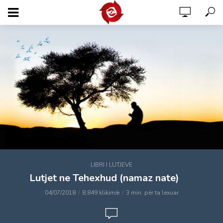
LIBRI I LUTJEVE
Lutjet ne Tehexhud (namaz nate)
04/07/2018
8,849 klikim/e
3 min. për ta lexuar