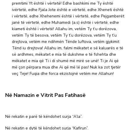
premtimi Yt është i vërtetë! Edhe bashkimi me Ty është
ivërtetë, edhe Fjala Jote është e vërtetë, edhe Xheneti është
i vërtetë, edhe Xhehenemi është i vërtetë, edhe Pejgamberët
janë të vërtetë, edhe Muhamedi (a.s) është i vërtetë, edhe
kiameti është i vërtetë! Allahu im, vetëm Ty t’u dorëzova,
vetëm Ty të besova, vetëm Ty t’u dorëzova, vetëm Ty t’u
drejtova, vetëm me ndihmën Tënde luftova, vetëm gjykimit
Tënd iu drejtova! Allahu im, falmi mëkatet e së kaluarës e të
së ardhmes, mëkatet e mia të dukshme e të fshehta dhe
mëkatet e mia që Ti i di shumë më mirë se unë! Ti je Ai që
më çon përpara mua dhe Ai që më lë pas! Nuk ka zot tjetër
veç Teje! Fuqia dhe forca ekzistojnë vetëm me Allahun!
Në Namazin e Vitrit Pas Fatihasë
Në rekatin e parë të këndohet surja “A’la”.
Në rekatin e dytë të këndohet surja “Kafirun”.