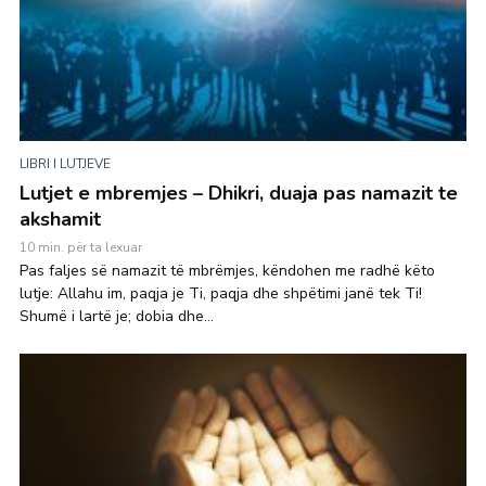
LIBRI I LUTJEVE
Lutjet e mbremjes – Dhikri, duaja pas namazit te
akshamit
10 min. për ta lexuar
Pas faljes së namazit të mbrëmjes, këndohen me radhë këto
lutje: Allahu im, paqja je Ti, paqja dhe shpëtimi janë tek Ti!
Shumë i lartë je; dobia dhe...