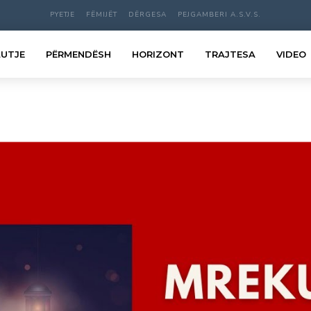
PYETJE
FËMIJËT
DËRGESA
PEJGAMBERI A.S.V.S.
LUTJE
PËRMENDËSH
HORIZONT
TRAJTESA
VIDEO