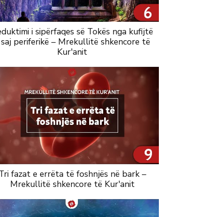
duktimi i sipërfaqes së Tokës nga kufijtë
 saj periferikë – Mrekullitë shkencore të
Kur'anit
Tri fazat e errëta të foshnjës në bark –
Mrekullitë shkencore të Kur'anit