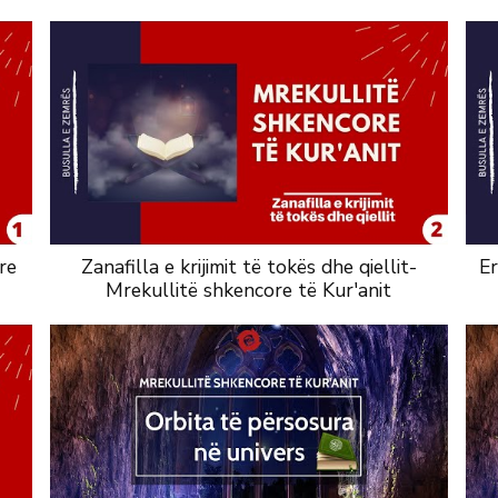
re
Zanafilla e krijimit të tokës dhe qiellit-
Er
Mrekullitë shkencore të Kur'anit