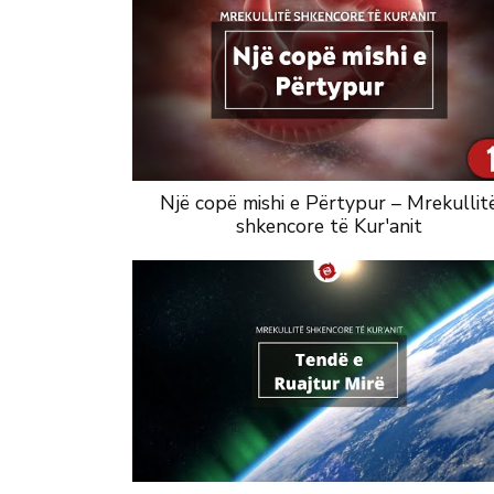
Një copë mishi e Përtypur – Mrekullit
shkencore të Kur'anit