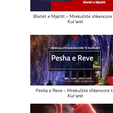
Bletët e Mjaltit – Mrekullitë shkencore
Kur'anit
Pesha e Reve – Mrekullitë shkencore t
Kur'anit