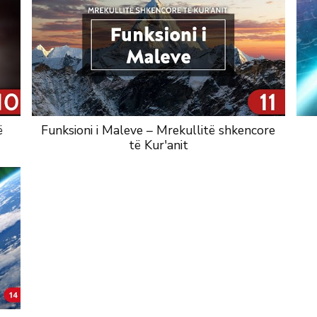
ë
Funksioni i Maleve – Mrekullitë shkencore
të Kur'anit