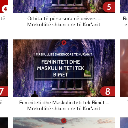
 të
Orbita të përsosura në univers –
Re
Mrekullitë shkencore të Kur'anit
e
ë
Feminiteti dhe Maskuliniteti tek Bimët –
Mrekullitë shkencore të Kur'anit