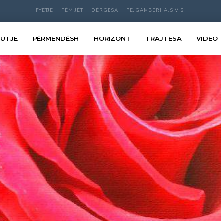
PYETJE
FËMIJËT
DËRGESA
PEJGAMBERI A.S.V.S.
LUTJE
PËRMENDËSH
HORIZONT
TRAJTESA
VIDEO