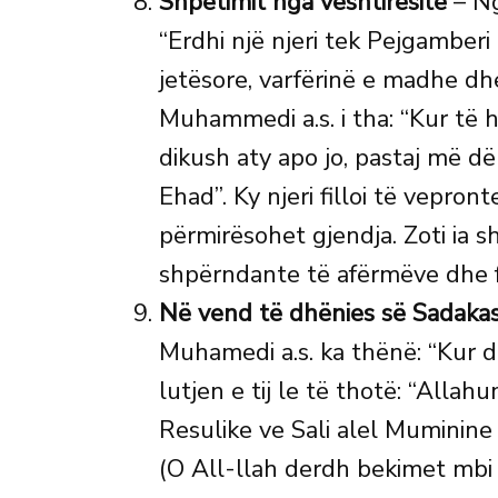
Shpëtimit nga vështirësitë
– Ng
“Erdhi një njeri tek Pejgamber
jetësore, varfërinë e madhe dh
Muhammedi a.s. i tha: “Kur të 
dikush aty apo jo, pastaj më 
Ehad”. Ky njeri filloi të vepront
përmirësohet gjendja. Zoti ia s
shpërndante të afërmëve dhe fq
Në vend të dhënies së Sadaka
Muhamedi a.s. ka thënë: “Kur d
lutjen e tij le të thotë: “All
Resulike ve Sali alel Muminine
(O All-llah derdh bekimet mb