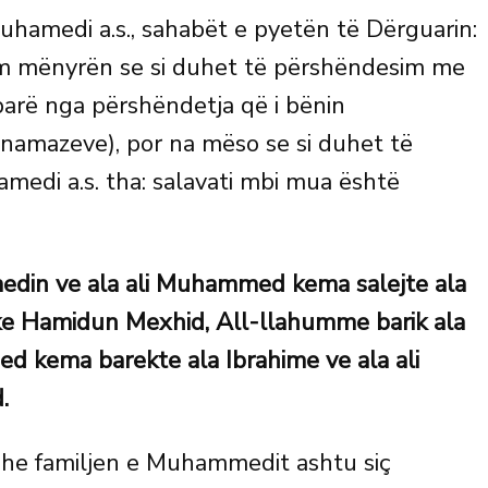
Muhamedi a.s., sahabët e pyetën të Dërguarin:
him mënyrën se si duhet të përshëndesim me
parë nga përshëndetja që i bënin
 namazeve), por na mëso se si duhet të
edi a.s. tha: salavati mbi mua është
edin ve ala ali Muhammed kema salejte ala
eke Hamidun Mexhid, All-llahumme barik ala
 kema barekte ala Ibrahime ve ala ali
.
e familjen e Muhammedit ashtu siç