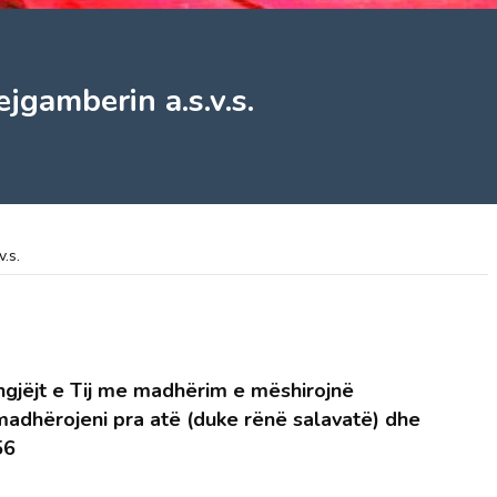
jgamberin a.s.v.s.
.s.
ngjëjt e Tij me madhërim e mëshirojnë
madhërojeni pra atë (duke rënë salavatë) dhe
56