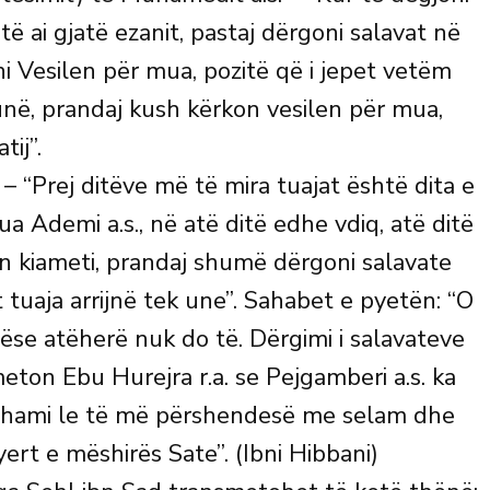
të ai gjatë ezanit, pastaj dërgoni salavat në
i Vesilen për mua, pozitë që i jepet vetëm
 unë, prandaj kush kërkon vesilen për mua,
tij”.
– “Prej ditëve më të mira tuajat është dita e
ua Ademi a.s., në atë ditë edhe vdiq, atë ditë
an kiameti, prandaj shumë dërgoni salavate
t tuaja arrijnë tek une”. Sahabet e pyetën: “O
 nëse atëherë nuk do të. Dërgimi i salavateve
eton Ebu Hurejra r.a. se Pejgamberi a.s. ka
 xhami le të më përshendesë me selam dhe
ert e mëshirës Sate”. (Ibni Hibbani)