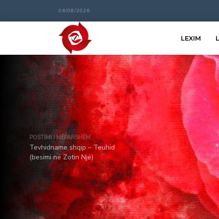
06/08/2026
LEXIM
POSTIMI I MËPARSHËM
Tevhidname shqip – Teuhid
(besimi në Zotin Një)