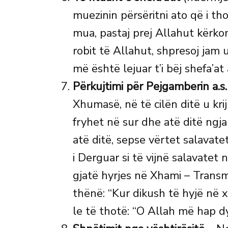
muezinin përsëritni ato që i tho
mua, pastaj prej Allahut kërkon
robit të Allahut, shpresoj jam
më është lejuar t’i bëj shefa’at a
Përkujtimi për Pejgamberin a.s.
Xhumasë, në të cilën ditë u krij
fryhet në sur dhe atë ditë ngj
atë ditë, sepse vërtet salavate
i Derguar si të vijnë salavatet
gjatë hyrjes në Xhami – Transm
thënë: “Kur dikush të hyjë në
le të thotë: “O Allah më hap dy