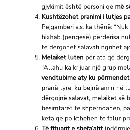
gjykimit është personi që
më s
Kushtëzohet pranimi i lutjes pa
Pejgamberi a.s. ka thënë: “Nuk 
hixhab (pengesë) përderisa nu
të dërgohet salavati ngrihet aj
Melaiket luten
për ata që dërg
“Allahu ka krijuar një grup mel
vendtubime aty ku përmendet
pranë tyre, ku bëjnë amin në l
dërgojnë salavat, melaiket së 
besimtarët të shpërndahen, past
këta që po kthehen të falur pre
Të fituarit e shefa’atit
(ndërmjet