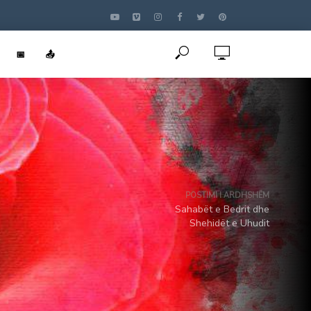
📅
📤
POSTIMI I ARDHSHËM
Sahabët e Bedrit dhe
Shehidët e Uhudit