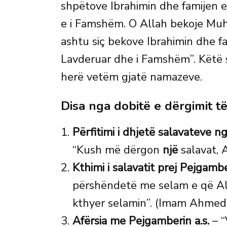
shpëtove Ibrahimin dhe famijen e 
e i Famshëm. O Allah bekoje M
ashtu siç bekove Ibrahimin dhe fam
Lavderuar dhe i Famshëm”. Këtë 
herë vetëm gjatë namazeve.
Disa nga dobitë e dërgimit t
Përfitimi i dhjetë salavateve n
“Kush më dërgon
një
salavat, A
Kthimi i salavatit prej Pejgamber
përshëndetë me selam e që All
kthyer selamin”. (Imam Ahmed
Afërsia me Pejgamberin a.s.
– “