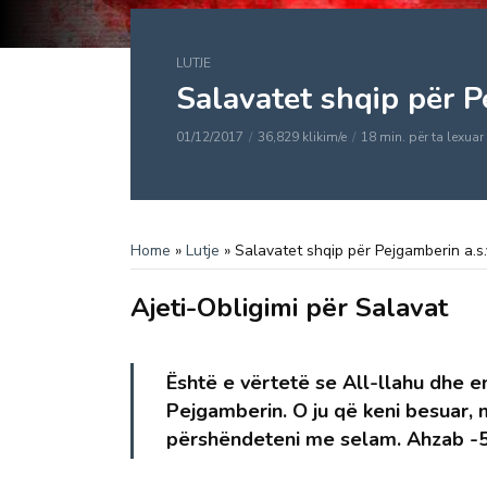
LUTJE
Salavatet shqip për Pe
01/12/2017
36,829 klikim/e
18 min. për ta lexuar
Home
»
Lutje
»
Salavatet shqip për Pejgamberin a.s.v
Ajeti-Obligimi për Salavat
Është e vërtetë se All-llahu dhe e
Pejgamberin. O ju që keni besuar, 
përshëndeteni me selam.
Ahzab -