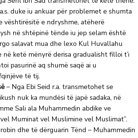
a Sehl ibn Sad transmetohet të ketë thënë:
i a.s. duke iu ankuar për problemet e shumta
e vështirësitë e ndryshme, atëherë
hysh në shtëpinë tënde iu jep selam është
dërgo salavat mua dhe lexo Kul Huvallahu
e në ketë mënyrë derisa gradualisht filloi t’i
htoi pasurinë aq shumë saqë ai u
injëve të tij.
së
– Nga Ebi Seid r.a. transmetohet se
ikush nuk ka mundësi të japë sadaka, në
ahumme Sali ala Muhammedin abdike ve
 vel Muminat vel Muslimine vel Muslimat”.
i robin dhe të dërguarin Tënd – Muhammedin