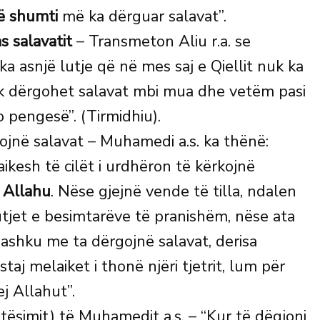
ë shumti
më ka dërguar salavat”.
s salavatit
– Transmeton Aliu r.a. se
ka asnjë lutje që në mes saj e Qiellit nuk ka
k dërgohet salavat mbi mua dhe vetëm pasi
o pengesë”. (Tirmidhiu).
ojnë salavat – Muhamedi a.s. ka thënë:
aikesh të cilët i urdhëron të kërkojnë
 Allahu
. Nëse gjejnë vende të tilla, ndalen
utjet e besimtarëve të pranishëm, nëse ata
bashku me ta dërgojnë salavat, derisa
aj melaiket i thonë njëri tjetrit, lum për
j Allahut”.
ësimit) të Muhamedit a.s. – “Kur të dëgjoni