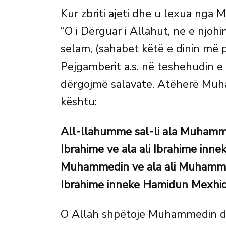
Kur zbriti ajeti dhe u lexua nga 
“O i Dërguar i Allahut, ne e njo
selam, (sahabet këtë e dinin më 
Pejgamberit a.s. në teshehudin e
dërgojmë salavate. Atëherë Muham
kështu:
All-llahumme sal-li ala Muhamm
Ibrahime ve ala ali Ibrahime inn
Muhammedin ve ala ali Muhammed
Ibrahime inneke Hamidun Mexhid
O Allah shpëtoje Muhammedin dh