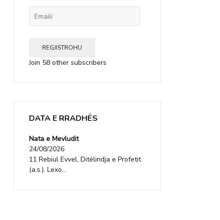
Emaili
REGJISTROHU
Join 58 other subscribers
DATA E RRADHËS
Nata e Mevludit
24/08/2026
11 Rebiul Evvel, Ditëlindja e Profetit
(a.s.). Lexo...