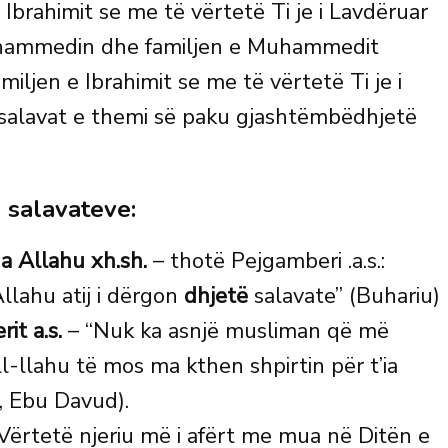
Ibrahimit se me të vërtetë Ti je i Lavdëruar
uhammedin dhe familjen e Muhammedit
iljen e Ibrahimit se me të vërtetë Ti je i
salavat e themi së paku gjashtëmbëdhjetë
ë salavateve:
ga Allahu xh.sh.
– thotë Pejgamberi .a.s.:
llahu atij i dërgon
dhjetë
salavate” (Buhariu)
it a.s.
– “Nuk ka asnjë musliman që më
-llahu të mos ma kthen shpirtin për t’ia
, Ebu Davud).
Vërtetë njeriu më i afërt me mua në Ditën e