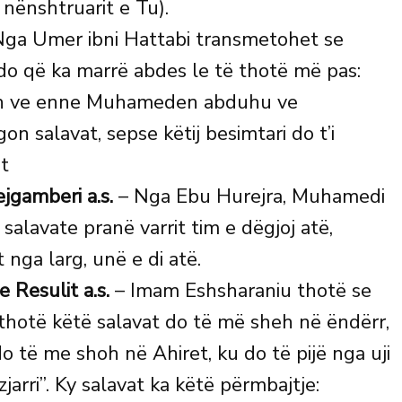
 nënshtruarit e Tu).
ga Umer ibni Hattabi transmetohet se
do që ka marrë abdes le të thotë më pas:
llah ve enne Muhameden abduhu ve
on salavat, sepse këtij besimtari do t’i
t
ejgamberi a.s.
– Nga Ebu Hurejra, Muhamedi
salavate pranë varrit tim e dëgjoj atë,
nga larg, unë e di atë.
 Resulit a.s.
– Imam Eshsharaniu thotë se
thotë këtë salavat do të më sheh në ëndërr,
 të me shoh në Ahiret, ku do të pijë nga uji
jarri”. Ky salavat ka këtë përmbajtje: