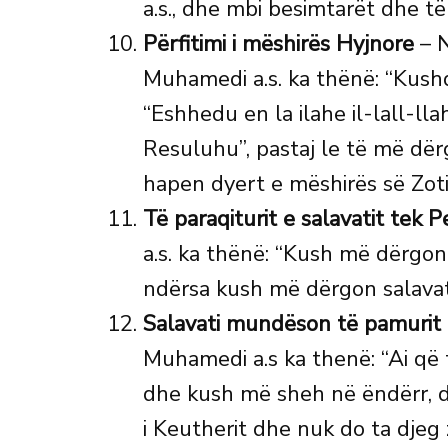
a.s., dhe mbi besimtarët dhe të
Përfitimi i mëshirës Hyjnore
– N
Muhamedi a.s. ka thënë: “Kush
“Eshhedu en la ilahe il-lall-
Resuluhu”, pastaj le të më dërg
hapen dyert e mëshirës së Zoti
Të paraqiturit e salavatit tek P
a.s. ka thënë: “Kush më dërgon 
ndërsa kush më dërgon salavat 
Salavati mundëson të pamurit e
Muhamedi a.s ka thenë: “Ai që 
dhe kush më sheh në ëndërr, do
i Keutherit dhe nuk do ta djeg z