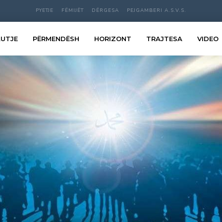
PYETJE
FËMIJËT
DËRGESA
PEJGAMBERI A.S.V.S.
LUTJE
PËRMENDËSH
HORIZONT
TRAJTESA
VIDEO