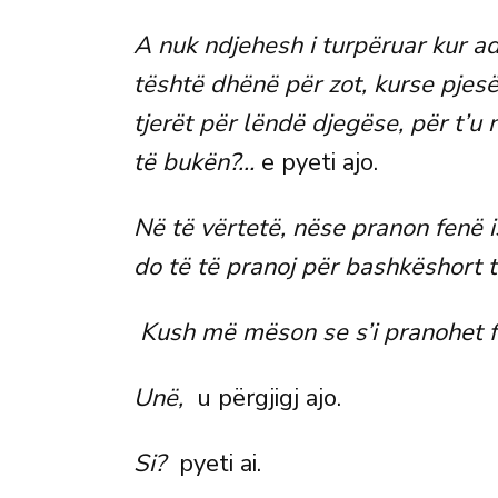
A nuk ndjehesh i turpëruar kur adhu
tështë dhënë për zot, kurse pjesën
tjerët për lëndë djegëse, për t’u 
të bukën?…
e pyeti ajo.
Në të vërtetë, nëse pranon fenë 
do të të pranoj për bashkëshort 
Kush më mëson se s’i pranohet f
Unë,
u përgjigj ajo.
Si?
pyeti ai.