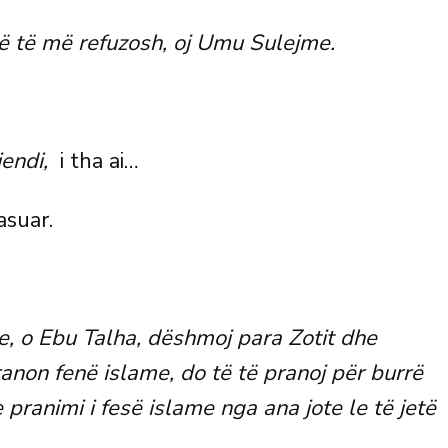
ë të më refuzosh, oj Umu Sulejme.
jendi,
i tha ai…
asuar.
e, o Ebu Talha, dëshmoj para Zotit dhe
ranon fenë islame, do të të pranoj për burrë
 pranimi i fesë islame nga ana jote le të jetë