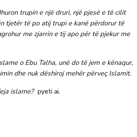
ron trupin e një druri, një pjesë e të cilit
 tjetër të po atij trupi e kanë përdorur të
ngrohur me zjarrin e tij apo për të pjekur me
islame o Ebu Talha, unë do të jem e kënaqur,
timin dhe nuk dëshiroj mehër përveç Islamit.
eja islame?
pyeti ai.