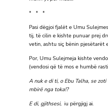
* * *
Pasi dëgjoi fjalët e Umu Sulejmes,
tij, të cilin e kishte punuar prej d
vetin, ashtu siç bënin pjesëtarët e f
Por, Umu Sulejmeja kishte vendosu
(vendosi që të mos e humbë rastin
A nuk e di ti, o Ebu Talha, se zoti
mbirë nga toka!?
E di, gjithsesi,
iu përgjigj ai.