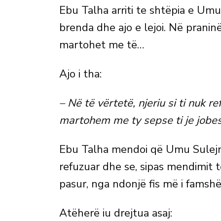
Ebu Talha arriti te shtëpia e Umu
brenda dhe ajo e lejoi. Në praninë e
martohet me të…
Ajo i tha:
– Në të vërtetë, njeriu si ti nuk 
martohem me ty sepse ti je jobes
Ebu Talha mendoi që Umu Sulejm
refuzuar dhe se, sipas mendimit të 
pasur, nga ndonjë fis më i famsh
Atëherë iu drejtua asaj: