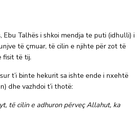
 Ebu Talhës i shkoi mendja te puti (idhulli) i
runjve të çmuar, të cilin e njihte për zot të
isit të tij.
r t’i binte hekurit sa ishte ende i nxehtë
) dhe vazhdoi t’i thotë:
 yt, të cilin e adhuron përveç Allahut, ka