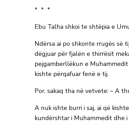
* * *
Ebu Talha shkoi te shtëpia e U
Ndërsa ai po shkonte rrugës së ti
dëgjuar për fjalën e thirrësit me
pejgamberllëkun e Muhammedit 
kishte përqafuar fenë e tij.
Por, sakaq tha në vetvete: – A thu
A nuk ishte burri i saj, ai që kisht
kundërshtar i Muhammedit dhe i thi