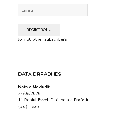
Emaili
REGJISTROHU
Join 58 other subscribers
DATA E RRADHËS
Nata e Mevludit
24/08/2026
11 Rebiul Evvel, Ditëlindja e Profetit
(a.s.). Lexo...