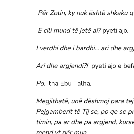
Për Zotin, ky nuk është shkaku q
E cili mund të jetë ai?
pyeti ajo.
I verdhi dhe i bardhi… ari dhe arg
Ari dhe argjendi?!
pyeti ajo e bef
Po
, tha Ebu Talha.
Megjithatë, unë dëshmoj para tej
Pejgamberit të Tij se, po qe se p
timin, pa ar dhe pa argjend, kurse
mehri yt për mua…