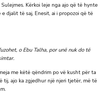
 Sulejmes. Kërkoi leje nga ajo që të hynte
 djalit të saj, Enesit, ai i propozoi që të
refuzohet, o Ebu Talha, por unë nuk do të
imtar.
eja me këtë qëndrim po vë kusht për ta
tij, ajo ka zgjedhur një njeri tjetër, më të
ëm.