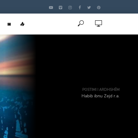
📅
📤
POSTIMI I ARDHSHËM
Habib ibnu Zejd r.a.