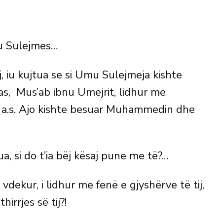
mu Sulejmes…
j, iu kujtua se si Umu Sulejmeja kishte
kas, Mus’ab ibnu Umejrit, lidhur me
a.s. Ajo kishte besuar Muhammedin dhe
a, si do t’ia bëj kësaj pune me të?…
e vdekur, i lidhur me fenë e gjyshërve të tij,
rrjes së tij?!