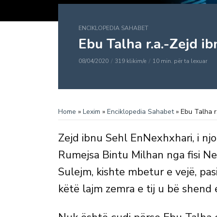
ENCIKLOPEDIA SAHABET
Ebu Talha r.a.-Zejd i
08/04/2020
319 klikim/e
10 min. për ta lexuar
Home
»
Lexim
»
Enciklopedia Sahabet
»
Ebu Talha r
Zejd ibnu Sehl EnNexhxhari, i n
Rumejsa Bintu Milhan nga fisi 
Sulejm, kishte mbetur e vejë, pas
këtë lajm zemra e tij u bë shend 