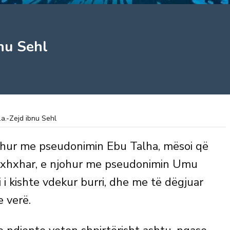
bnu Sehl
.a.-Zejd ibnu Sehl
johur me pseudonimin Ebu Talha, mësoi që
Nexhxhar, e njohur me pseudonimin Umu
i i kishte vdekur burri, dhe me të dëgjuar
e verë.