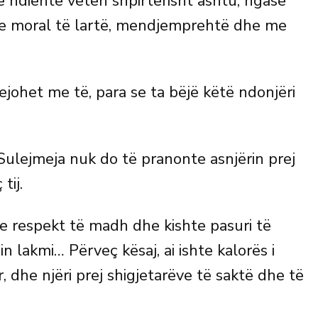
 ndiente veten shpirtërisht ashtu, ngase
me moral të lartë, mendjemprehtë dhe me
fejohet me të, para se ta bëjë këtë ndonjëri
Sulejmeja nuk do të pranonte asnjërin prej
tij.
nte respekt të madh dhe kishte pasuri të
hin lakmi… Përveç kësaj, ai ishte kalorës i
r, dhe njëri prej shigjetarëve të saktë dhe të