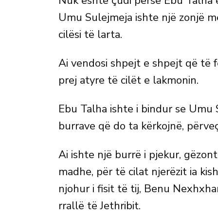
Nuk është çudi përse Ebu Talha e
Umu Sulejmeja ishte një zonjë 
cilësi të larta.
Ai vendosi shpejt e shpejt që të 
prej atyre të cilët e lakmonin.
Ebu Talha ishte i bindur se Umu 
burrave që do ta kërkojnë, përveç 
Ai ishte një burrë i pjekur, gëzo
madhe, për të cilat njerëzit ia kis
njohur i fisit të tij, Benu Nexhxha
rrallë të Jethribit.