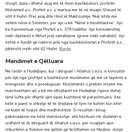
shoqit, duke i dhënë asaj më të mirin bashkëshort, profetin
Muhamed a.s.. Profeti a.s. u martua me të në muajin Sheuel të
vitit 4 hixhri. Prej asaj dite Hind el Makhzumije. Nuk ishte më
vetëm nëna e Selemes, por ajo u bë “Nënë e besimtarëve”. Ajo
ka transmetuar nga Profeti a.s. 378 hadithe. Ajo konsiderohej
ndër dijetaret e fikhut prej sahabijeve (grave ndër sahabët). Ajo
është e fundit që ndërroi jetë nga bashkëshortet e Profetit a.s.,
pikërisht rreth vitit 62 Hixhri.
Burimi
Mendimet e Qëlluara
Ne rastin e Hudejbijes, kur i dërguari i Allahut s.a.v.s. e konsultoi
për një nga çështjet e bashkësisë muslimane që më së tepërmi e
brengosën dhe e preokupuan. Muslimanët u prekën shumë me
marrëveshjen që u bë me idhujtarët në Hudejbije ngase duhej
lënë lufta për dhjetë vjet sipas kushteve të parashtruara. Ata
këtë e panë si shkelje të të drejtave të tyre në kohën kur ishin
në kulm të fuqisë dhe madhështisë. Si rezultat i kësaj
pakënaqësie me këtë marrëveshje, ata hezituan në zbatimin e
urdhërit të të dërguarit të Allahut s.a.v.s. për rruajtjen apo
shkurtimin e flokëve me qëllim që të kthehen në Medine. Asnjë