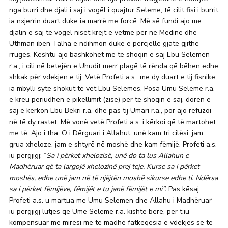
nga burri dhe djali i saj i vogël i quajtur Seleme, të cilit fisi i burrit
ia nxjerrin duart duke ia marrë me forcë. Më së fundi ajo me
djalin e saj të vogël niset krejt e vetme për në Medinë dhe
Uthman ibën Talha e ndihmon duke e përcjellë gjatë gjithë
rrugës. Kështu ajo bashkohet me të shoqin e saj Ebu Selemen
r.a., i cili në betejën e Uhudit merr plagë të rënda që bëhen edhe
shkak për vdekjen e tij. Vetë Profeti a.s., me dy duart e tij fisnike,
ia mbylli sytë shokut të vet Ebu Selemes. Posa Umu Seleme r.a.
e kreu periudhën e pikëllimit (zisë) për të shoqin e saj, dorën e
saj e kërkon Ebu Bekri r.a. dhe pas tij Umari r.a., por ajo refuzoi
në të dy rastet. Më vonë vetë Profeti a.s. i kërkoi që të martohet
me të. Ajo i tha: O i Dërguari i Allahut, unë kam tri cilësi: jam
grua xheloze, jam e shtyrë në moshë dhe kam fëmijë. Profeti a.s.
iu përgjigj: “
Sa i përket xhelozisë, unë do ta lus Allahun e
Madhëruar që ta lar­go­jë xhelozinë prej teje. Kurse sa i përket
moshës, edhe unë jam në të njëjtën moshë sikurse edhe ti. Ndërsa
sa i përket fëmijëve, fëmijët e tu janë fëmijët e mi”.
Pas kësaj
Profeti a.s. u martua me Umu Selemen dhe Allahu i Madhëruar
iu përgjigj lutjes që Ume Seleme r.a. kishte bërë, për t’iu
kompensuar me mirësi më të madhe fatkeqësia e vdekjes së të