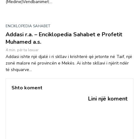
(Medine)Vendbanimet:...
ENCIKLOPEDIA SAHABET
Addasi r.a. – Enciklopedia Sahabet e Profetit
Muhamed a.s.
4 min. për ta lexuar
Addasi ishte një djalë i ri skllav i krishterë që jetonte në Taif, një
zonë malore në provincën e Mekës. Ai ishte skllavi i njërit ndër
të shquarve...
Shto koment
Lini një koment