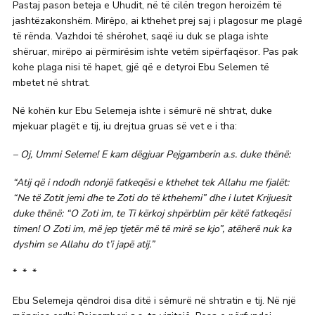
Pastaj pason beteja e Uhudit, në të cilën tregon heroizëm të
jashtëzakonshëm. Mirëpo, ai kthehet prej saj i plagosur me plagë
të rënda. Vazhdoi të shërohet, saqë iu duk se plaga ishte
shëruar, mirëpo ai përmirësim ishte vetëm sipërfaqësor. Pas pak
kohe plaga nisi të hapet, gjë që e detyroi Ebu Selemen të
mbetet në shtrat.
Në kohën kur Ebu Selemeja ishte i sëmurë në shtrat, duke
mjekuar plagët e tij, iu drejtua gruas së vet e i tha:
– Oj, Ummi Seleme! E kam dëgjuar Pejgamberin a.s. duke thënë:
“Atij që i ndodh ndonjë fatkeqësi e kthehet tek Allahu me fjalët:
“Ne të Zotit jemi dhe te Zoti do të kthehemi” dhe i lutet Krijuesit
duke thënë: “O Zoti im, te Ti kërkoj shpërblim për këtë fatkeqësi
timen! O Zoti im, më jep tjetër më të mirë se kjo”, atëherë nuk ka
dyshim se Allahu do t’i japë atij.”
* * *
Ebu Selemeja qëndroi disa ditë i sëmurë në shtratin e tij. Në një