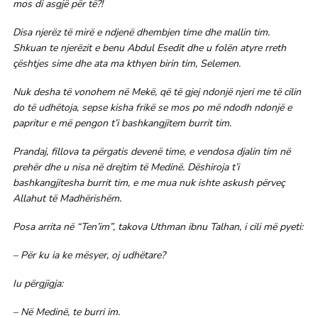
mos di asgjë për të?!
Disa njerëz të mirë e ndjenë dhembjen time dhe mallin tim.
Shkuan te njerëzit e benu Abdul Esedit dhe u folën atyre rreth
çështjes sime dhe ata ma kthyen birin tim, Selemen.
Nuk desha të vonohem në Mekë, që të gjej ndonjë njeri me të cilin
do të udhëtoja, sepse kisha frikë se mos po më ndodh ndonjë e
papritur e më pengon t’i bashkangjitem burrit tim.
Prandaj, fillova ta përgatis devenë time, e vendosa djalin tim në
prehër dhe u nisa në drejtim të Medinë. Dëshiroja t’i
bashkangjitesha burrit tim, e me mua nuk ishte askush përveç
Allahut të Madhërishëm.
Posa arrita në “Ten’im”, takova Uthman ibnu Talhan, i cili më pyeti:
– Për ku ia ke mësyer, oj udhëtare?
Iu përgjigja:
– Në Medinë, te burri im.