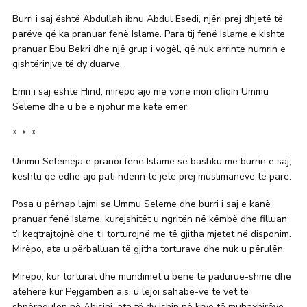
Burri i saj është Abdullah ibnu Abdul Esedi, njëri prej dhjetë të
parëve që ka pranuar fenë Islame. Para tij fenë Islame e kishte
pranuar Ebu Bekri dhe një grup i vogël, që nuk arrinte numrin e
gishtërinjve të dy duarve.
Emri i saj është Hind, mirëpo ajo më vonë mori ofiqin Ummu
Seleme dhe u bë e njohur me këtë emër.
* * *
Ummu Selemeja e pranoi fenë Islame së bashku me burrin e saj,
kështu që edhe ajo pati nderin të jetë prej muslimanëve të parë.
Posa u përhap lajmi se Ummu Seleme dhe burri i saj e kanë
pranuar fenë Islame, kurejshitët u ngritën në këmbë dhe filluan
t’i keqtrajtojnë dhe t’i torturojnë me të gjitha mjetet në disponim.
Mirëpo, ata u përballuan të gjitha torturave dhe nuk u përulën.
Mirëpo, kur torturat dhe mundimet u bënë të padurue-shme dhe
atëherë kur Pejgamberi a.s. u lejoi sahabë-ve të vet të
shpërngulen në Abisini, ata të dy ishin në krye të muhaxhirëve.