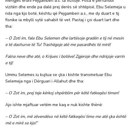
mëngjes erdhi Pejgamberi a.s. ta vizitojë. Posa e përfundoi
vizitën dhe ende pa dalë prej derës së shtëpisë, Ebu Selemeja u
nda nga kjo botë, kështu që Pejgamberi a.s., me dy duart e tij
fisnike ia mbylli sytë sahabit të vet. Pastaj i çoi duart lart dhe
tha:
– O Zoti im, fale Ebu Selemen dhe lartësoje gradën e tij në mesin
e të dashurve të Tu! Trashëgoje atë me pasardhës të mirë!
Falna neve dhe atë, o Krijues i botëve! Zgjeroje dhe ndriçoje varrin
e tij!
Ummu Selemes iu kujtua se çka i kishte transmetuar Ebu
Selemeja nga i Dërguari i Allahut dhe tha:
– O Zot im, prej teje kërkoj shpërblim për këtë fatkeqësi timen!
Ajo ishte mjaftuar vetëm me kaq e nuk kishte thënë:
– O Zot im, më zëvendëso në këtë fatkeqësi time me atë çka është
më e mirë se kjo!”