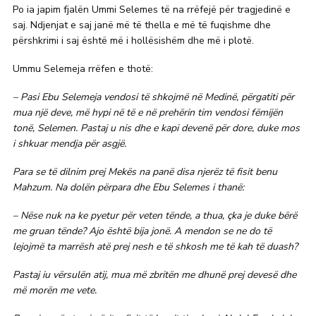
Po ia japim fjalën Ummi Selemes të na rrëfejë për tragjedinë e
saj. Ndjenjat e saj janë më të thella e më të fuqishme dhe
përshkrimi i saj është më i hollësishëm dhe më i plotë.
Ummu Selemeja rrëfen e thotë:
– Pasi Ebu Selemeja vendosi të shkojmë në Medinë, përgatiti për
mua një deve, më hypi në të e në prehërin tim vendosi fëmijën
tonë, Selemen. Pastaj u nis dhe e kapi devenë për dore, duke mos
i shkuar mendja për asgjë.
Para se të dilnim prej Mekës na panë disa njerëz të fisit benu
Mahzum. Na dolën përpara dhe Ebu Selemes i thanë:
– Nëse nuk na ke pyetur për veten tënde, a thua, çka je duke bërë
me gruan tënde? Ajo është bija jonë. A mendon se ne do të
lejojmë ta marrësh atë prej nesh e të shkosh me të kah të duash?
Pastaj iu vërsulën atij, mua më zbritën me dhunë prej devesë dhe
më morën me vete.