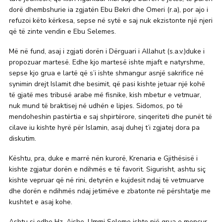
dorë dhembshurie ia zgjatën Ebu Bekri dhe Omeri (r.a), por ajo i
refuzoi këto kërkesa, sepse në sytë e saj nuk ekzistonte një njeri
që të zinte vendin e Ebu Selemes.
Më në fund, asaj i zgjati dorën i Dërguari i Allahut (s.a.v.)duke i
propozuar martesë. Edhe kjo martesë ishte mjaft e natyrshme,
sepse kjo grua e lartë që s’i ishte shmangur asnjë sakrifice në
synimin drejt Islamit dhe besimit, që pasi kishte jetuar një kohë
të gjatë mes tribusë arabe më fisnike, kish mbetur e vetmuar,
nuk mund të braktisej në udhën e lipjes. Sidomos, po të
mendoheshin pastërtia e saj shpirtërore, sinqeriteti dhe punët të
cilave iu kishte hyrë për Islamin, asaj duhej t’i zgjatej dora pa
diskutim.
Kështu, pra, duke e marrë nën kurorë, Krenaria e Gjithësisë i
kishte zgjatur dorën e ndihmës e të favorit. Sigurisht, ashtu siç
kishte vepruar që në rini, detyrën e kujdesit ndaj të vetmuarve
dhe dorën e ndihmës ndaj jetimëve e zbatonte në përshtatje me
kushtet e asaj kohe.
Ashtu si edhe Hz. Aishe, Ummi Seleme ishte një grua e mençur