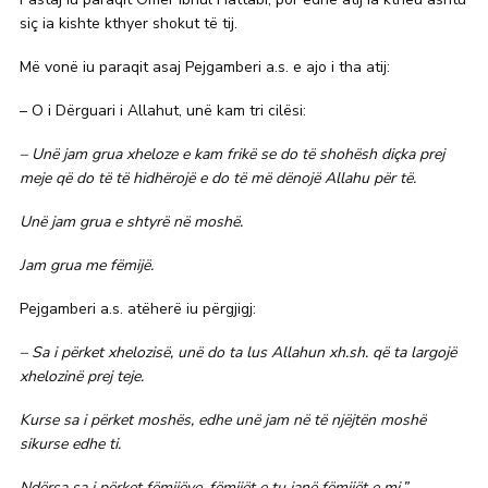
siç ia kishte kthyer shokut të tij.
Më vonë iu paraqit asaj Pejgamberi a.s. e ajo i tha atij:
– O i Dërguari i Allahut, unë kam tri cilësi:
– Unë jam grua xheloze e kam frikë se do të shohësh diçka prej
meje që do të të hidhërojë e do të më dënojë Allahu për të.
Unë jam grua e shtyrë në moshë.
Jam grua me fëmijë.
Pejgamberi a.s. atëherë iu përgjigj:
– Sa i përket xhelozisë, unë do ta lus Allahun xh.sh. që ta largojë
xhelozinë prej teje.
Kurse sa i përket moshës, edhe unë jam në të njëjtën moshë
sikurse edhe ti.
Ndërsa sa i përket fëmijëve, fëmijët e tu janë fëmijët e mi.”