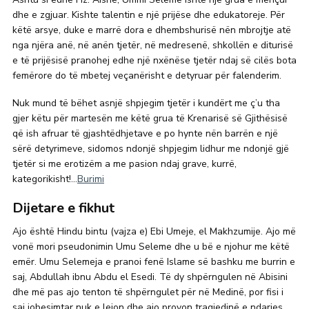
dhe e zgjuar. Kishte talentin e një prijëse dhe edukatoreje. Për
këtë arsye, duke e marrë dora e dhembshurisë nën mbrojtje atë
nga njëra anë, në anën tjetër, në medresenë, shkollën e diturisë
e të prijësisë pranohej edhe një nxënëse tjetër ndaj së cilës bota
femërore do të mbetej veçanërisht e detyruar për falenderim.
Nuk mund të bëhet asnjë shpjegim tjetër i kundërt me ç’u tha
gjer këtu për martesën me këtë grua të Krenarisë së Gjithësisë
që ish afruar të gjashtëdhjetave e po hynte nën barrën e një
sërë detyrimeve, sidomos ndonjë shpjegim lidhur me ndonjë gjë
tjetër si me erotizëm a me pasion ndaj grave, kurrë,
kategorikisht!…
Burimi
Dijetare e fikhut
Ajo është Hindu bintu (vajza e) Ebi Umeje, el Makhzumije.
Ajo më
vonë mori pseudonimin Umu Seleme dhe u bë e njohur me këtë
emër. Umu Selemeja e pranoi fenë Islame së bashku me burrin e
saj, Abdullah ibnu Abdu el Esedi. Të dy shpërngulen në Abisini
dhe më pas ajo tenton të shpërngulet për në Medinë, por fisi i
saj jobesimtar nuk e lejon dhe ajo provon tragjedinë e ndarjes