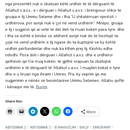
nga prezentët nuk e zbatuan këtë urdhër të të dërguarit të
Allahut s.a.v.s., e i dërguari i Allahut s.a.v.s. i brengosur shkoi te
gruaja e tij Ummu Seleme dhe i tha:”U shkatërruan njerëzit, i
urdhërova, por asnjë nuk e çoi në vend urdhërin”. Mirëpo, gruaja
e tij i sugjeroi që ai vetë të del deh ta rruan kokën para tyre, dhe
i tha se është e bindur se atëherë asnjë nuk do të hezitojë ta
çojë në vend urdhërin e tij ngase do ta kuptojnë se ky është
urdhër përfundimtar dhe nuk ka kthim prej tij. Kështu edhe
ndodhi. Posa doli i dërguari i Allahut s.a.v.s. dhe e urdhëroi
qethësin që t’ia rruaj kokën, të gjithë vrapuan ta zbatojnë
urdhërin e të dërguarit të Allahut s.a.v.s. I rruajtën kokat e tyre
dhe e u liruan nga ihrami i Umres. Pra, ky veprim qe me
sugjerimin e nënës së besimtarëve Ummu Selemes, Allahu qoftë
i kënaqur me të.
Burimi
Share this:
More
ABYSSINIA 1
ABYSSINIA 2
B.MAKHZUM
BAQI'
EMIGRANT