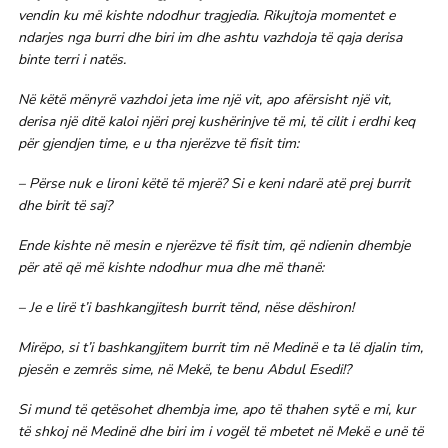
vendin ku më kishte ndodhur tragjedia. Rikujtoja momentet e
ndarjes nga burri dhe biri im dhe ashtu vazhdoja të qaja derisa
binte terri i natës.
Në këtë mënyrë vazhdoi jeta ime një vit, apo afërsisht një vit,
derisa një ditë kaloi njëri prej kushërinjve të mi, të cilit i erdhi keq
për gjendjen time, e u tha njerëzve të fisit tim:
– Përse nuk e lironi këtë të mjerë? Si e keni ndarë atë prej burrit
dhe birit të saj?
Ende kishte në mesin e njerëzve të fisit tim, që ndienin dhembje
për atë që më kishte ndodhur mua dhe më thanë:
– Je e lirë t’i bashkangjitesh burrit tënd, nëse dëshiron!
Mirëpo, si t’i bashkangjitem burrit tim në Medinë e ta lë djalin tim,
pjesën e zemrës sime, në Mekë, te benu Abdul Esedi!?
Si mund të qetësohet dhembja ime, apo të thahen sytë e mi, kur
të shkoj në Medinë dhe biri im i vogël të mbetet në Mekë e unë të