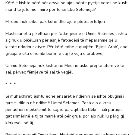
Këtë e kishte bërë për arsye se ajo i bënte pyetje vetes se kush
mund të jetë më i mirë për të se Ebu Selemeja?!
Mirëpo, nuk shkoi pak kohë dhe ajo e plotësoi lutjen.
Muslimanët u pikëlluan për fatkeqësinë e Ummi Selemes, ashtu
siç nuk u pikëlluan për asnjë fatkeqësi të mëparshme që u
kishte ndodhur atyre. Për këtë edhe e quajtën “Ejjimil Arab”, apo
gruaja e cila e humbi burrin e saj (e veja e arabëve).
Ummu Selemeja nuk kishte në Medinë askë prej të afërmve të
saj, përveç fëmijëve të saj të vegjël.
* * *
Si muhaxhirët, ashtu edhe ensarët e ndienin se ishte obligimi i
tyre t’i dilnin në ndihmë Ummi Selemes. Posa ajo e kreu
periudhën e pikëllimit të saj, iu paraqit Ebu Bekri, i cili paraqiti
gatishmërinë e tij ta marrë atë për grua, por ajo nuk iu përgjigj
kërkesës së tij.
Pastaj iu paraqit Omer ibnul Hattabi, por edhe atij ia ktheu ashtu