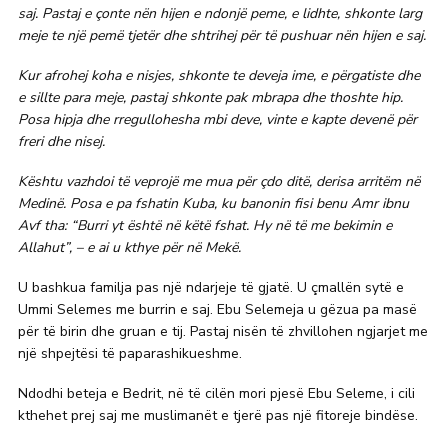
saj. Pastaj e çonte nën hijen e ndonjë peme, e lidhte, shkonte larg
meje te një pemë tjetër dhe shtrihej për të pushuar nën hijen e saj.
Kur afrohej koha e nisjes, shkonte te deveja ime, e përgatiste dhe
e sillte para meje, pastaj shkonte pak mbrapa dhe thoshte hip.
Posa hipja dhe rregullohesha mbi deve, vinte e kapte devenë për
freri dhe nisej.
Kështu vazhdoi të veprojë me mua për çdo ditë, derisa arritëm në
Medinë. Posa e pa fshatin Kuba, ku banonin fisi benu Amr ibnu
Avf tha: “Burri yt është në këtë fshat. Hy në të me bekimin e
Allahut”, – e ai u kthye për në Mekë.
U bashkua familja pas një ndarjeje të gjatë. U çmallën sytë e
Ummi Selemes me burrin e saj. Ebu Selemeja u gëzua pa masë
për të birin dhe gruan e tij. Pastaj nisën të zhvillohen ngjarjet me
një shpejtësi të paparashikueshme.
Ndodhi beteja e Bedrit, në të cilën mori pjesë Ebu Seleme, i cili
kthehet prej saj me muslimanët e tjerë pas një fitoreje bindëse.