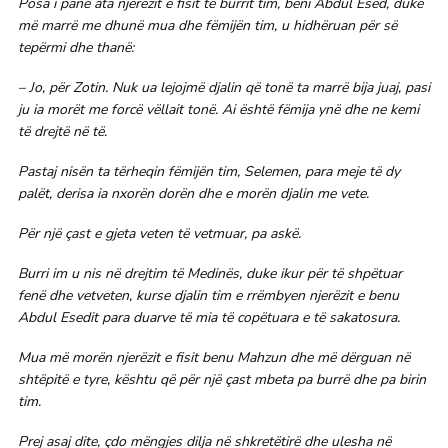
Posa i panë ata njerëzit e fisit të burrit tim, beni Abdul Esed, duke
më marrë me dhunë mua dhe fëmijën tim, u hidhëruan për së
tepërmi dhe thanë:
– Jo, për Zotin. Nuk ua lejojmë djalin që tonë ta marrë bija juaj, pasi
ju ia morët me forcë vëllait tonë. Ai është fëmija ynë dhe ne kemi
të drejtë në të.
Pastaj nisën ta tërheqin fëmijën tim, Selemen, para meje të dy
palët, derisa ia nxorën dorën dhe e morën djalin me vete.
Për një çast e gjeta veten të vetmuar, pa askë.
Burri im u nis në drejtim të Medinës, duke ikur për të shpëtuar
fenë dhe vetveten, kurse djalin tim e rrëmbyen njerëzit e benu
Abdul Esedit para duarve të mia të copëtuara e të sakatosura.
Mua më morën njerëzit e fisit benu Mahzun dhe më dërguan në
shtëpitë e tyre, kështu që për një çast mbeta pa burrë dhe pa birin
tim.
Prej asaj dite, çdo mëngjes dilja në shkretëtirë dhe ulesha në