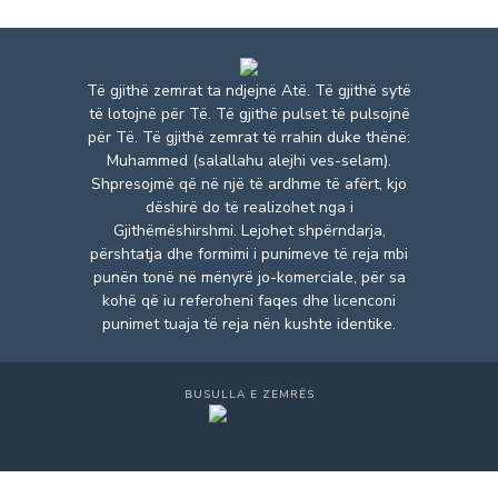
Të gjithë zemrat ta ndjejnë Atë. Të gjithë sytë
të lotojnë për Të. Të gjithë pulset të pulsojnë
për Të. Të gjithë zemrat të rrahin duke thënë:
Muhammed (salallahu alejhi ves-selam).
Shpresojmë që në një të ardhme të afërt, kjo
dëshirë do të realizohet nga i
Gjithëmëshirshmi. Lejohet shpërndarja,
përshtatja dhe formimi i punimeve të reja mbi
punën tonë në mënyrë jo-komerciale, për sa
kohë që iu referoheni faqes dhe licenconi
punimet tuaja të reja nën kushte identike.
BUSULLA E ZEMRËS