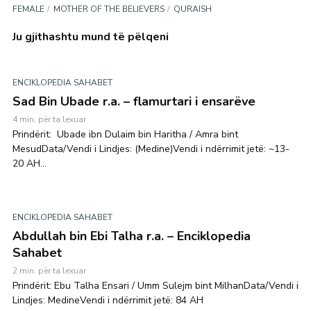
FEMALE
MOTHER OF THE BELIEVERS
QURAISH
Ju gjithashtu mund të pëlqeni
ENCIKLOPEDIA SAHABET
Sad Bin Ubade r.a. – flamurtari i ensarëve
4 min. për ta lexuar
Prindërit: Ubade ibn Dulaim bin Haritha / Amra bint
MesudData/Vendi i Lindjes: (Medine)Vendi i ndërrimit jetë: ~13-
20 AH...
ENCIKLOPEDIA SAHABET
Abdullah bin Ebi Talha r.a. – Enciklopedia
Sahabet
2 min. për ta lexuar
Prindërit: Ebu Talha Ensari / Umm Sulejm bint MilhanData/Vendi i
Lindjes: MedineVendi i ndërrimit jetë: 84 AH