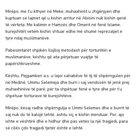
Mirëpo, me t’u kthyer në Meke, muhaxhirët u zhgënjyen dhe
kuptuan se lajmet që u kishin arritur në Abisini nuk kishin qenë
të vërteta. Me kalimin e Hamzës dhe Omerit në fenë Islame,
kurejshitët vetëm kishin shtuar edhe më shumë reprezaljet e
tyre ndaj muslimanëve.
Pabesimtarët shpikën llojlloj metodash për torturimin e
muslimanëve, kështu që ata përjetuan vuajtje të
papërshkrueshme.
Kështu, Pejgamberi a.s. u lejoi sahabëve të tij të shpërngulen për
në Medinë. Ummu Selemeja dhe burri i saj vendosën të jenë prej
muhaxhirëve të parë, për ta shpëtuar fenë e tyre dhe për t’u
shpëtuar torturave të kurejshitëve.
Mirëpo, kësaj radhe shpërngulja e Ummi Selemes dhe e burrit të
saj nuk do të kalojë lehtë, ashtu siç e kishin menduar. Por, ajo
ishte e vështirë dhe e hidhur dhe pas vetes la një tragjedi, para
së cilës çdo tragjedi tjetër është e lehtë.