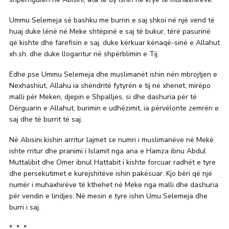
Ummu Selemeja së bashku me burrin e saj shkoi në një vend të
huaj duke lënë në Meke shtëpinë e saj të bukur, tërë pasurinë
që kishte dhe farefisin e saj, duke kërkuar kënaqë-sinë e Allahut
xh.sh. dhe duke llogaritur në shpërblimin e Tij.
Edhe pse Ummu Selemeja dhe muslimanët ishin nën mbrojtjen e
Nexhashiut, Allahu ia shëndritë fytyrën e tij në xhenet, mirëpo
malli për Meken, djepin e Shpalljes, si dhe dashuria për të
Dërguarin e Allahut, burimin e udhëzimit, ia përvëlonte zemrën e
saj dhe të burrit të saj.
Në Abisini kishin arritur lajmet se numri i muslimanëve në Mekë
ishte rritur dhe pranimi i Islamit nga ana e Hamza ibnu Abdul
Muttalibit dhe Omer ibnul Hattabit i kishte forcuar radhët e tyre
dhe persekutimet e kurejshitëve ishin pakësuar. Kjo bëri që një
numër i muhaxhirëve të kthehet në Meke nga malli dhe dashuria
për vendin e lindjes. Në mesin e tyre ishin Umu Selemeja dhe
burri i saj.
* * *