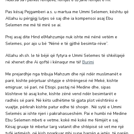
Pas kësaj Pejgamberi a.s. u martua me Ummi Selemen, kështu që
Allahu iu përgjigj lutjes së saj dhe ia kompensoi asaj Ebu
Selemen me më të mirë se ai.
Prej asaj dite Hind elMahzumije nuk ishte më nënë vetëm e
Selemes, por ajo u bë “Nënë e të gjithë besimta-rëve”.
Allahu xh.sh. le të bëjë që fytyra e Ummi Selemes të shkëlqejë
në xhenet dhe Ai qoftë i kënaqur me të!
Burimi
Me prejardhje nga tribuja Mahzum dhe një ndër muslimanët e
parë, kishte përjetuar shtypje e shtrëngesë në Mekë, kishte
emigruar, së pari, në Etiopi, pastaj në Medine dhe, sipas
klishteve të asaj kohe, kishte zënë vend ndër besimtarët e
radhës së parë. Në këto udhëtime të gjata plot vështirësi e
vuajtje, përkrah kishte patur edhe të shoqin . Në sytë e Ummi
Selemës ai ishte njeri i pakrahasueshëm. Pai e humbi në Medine
Ebu Selemen mbeti e vetme, kokë më kokë me fëmijët e saj.
Kësaj gruaje të mbetur larg vatanit dhe shtëpisë së vet me një
tufë jetimësh, që kish ngarkuar mbi supe barrën e jetës, të parën