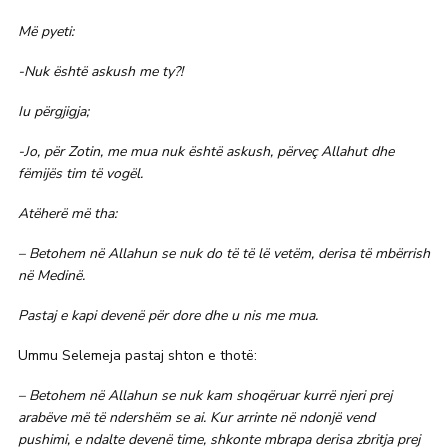
Më pyeti:
-Nuk është askush me ty?!
Iu përgjigja;
-Jo, për Zotin, me mua nuk është askush, përveç Allahut dhe
fëmijës tim të vogël.
Atëherë më tha:
– Betohem në Allahun se nuk do të të lë vetëm, derisa të mbërrish
në Medinë.
Pastaj e kapi devenë për dore dhe u nis me mua.
Ummu Selemeja pastaj shton e thotë:
– Betohem në Allahun se nuk kam shoqëruar kurrë njeri prej
arabëve më të ndershëm se ai. Kur arrinte në ndonjë vend
pushimi, e ndalte devenë time, shkonte mbrapa derisa zbritja prej