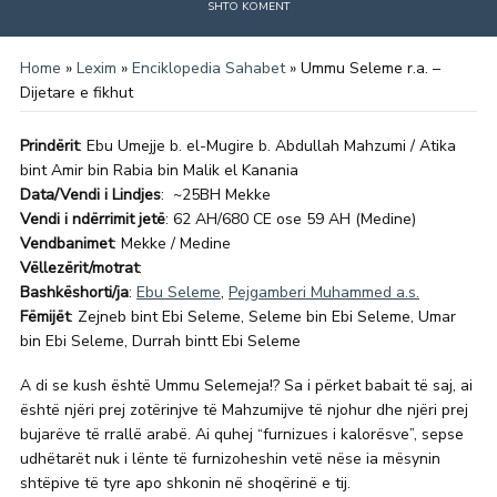
SHTO KOMENT
Home
»
Lexim
»
Enciklopedia Sahabet
»
Ummu Seleme r.a. –
Dijetare e fikhut
Prindërit
: Ebu Umejje b. el-Mugire b. Abdullah Mahzumi / Atika
bint Amir bin Rabia bin Malik el Kanania
Data/Vendi i Lindjes
: ~25BH Mekke
Vendi i ndërrimit jetë
: 62 AH/680 CE ose 59 AH (Medine)
Vendbanimet
: Mekke / Medine
Vëllezërit/motrat
:
Bashkëshorti/ja
:
Ebu Seleme
,
Pejgamberi Muhammed a.s.
Fëmijët
: Zejneb bint Ebi Seleme, Seleme bin Ebi Seleme, Umar
bin Ebi Seleme, Durrah bintt Ebi Seleme
A di se kush është Ummu Selemeja!? Sa i përket babait të saj, ai
është njëri prej zotërinjve të Mahzumijve të njohur dhe njëri prej
bujarëve të rrallë arabë. Ai quhej “furnizues i kalorësve”, sepse
udhëtarët nuk i lënte të furnizoheshin vetë nëse ia mësynin
shtëpive të tyre apo shkonin në shoqërinë e tij.