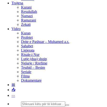
Trajtesa
Kurani
Resulullah
Namazi
Ramazani
Zekati
Video
Kuran
Profetet
Drite e Pashuar – Muhamed a.s.
Sahabet
Ligjerata
Risale-i Nur
Lutje (dua) shqip
Ngjarje / Rrefime
Teuhid – Besim
Seriale
Filma
Dokumentare
📅
📤
···