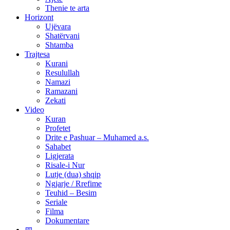
Thenie te arta
Horizont
Ujëvara
Shatërvani
Shtamba
Trajtesa
Kurani
Resulullah
Namazi
Ramazani
Zekati
Video
Kuran
Profetet
Drite e Pashuar – Muhamed a.s.
Sahabet
Ligjerata
Risale-i Nur
Lutje (dua) shqip
Ngjarje / Rrefime
Teuhid – Besim
Seriale
Filma
Dokumentare
📅