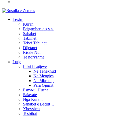
Lexim
Kuran
Pejgamberi a.s.v.s.
Sahabet
Tabiinet
Tebei Tabiinet
Dijetaret
Risale Nur
Te ndryshme
Lutje
Libri i Lutjeve
Ne Tehexhud
Ne Mengjes
Ne Mbremje
Para Gjumit
Esma-ul Husna
Salavate
Nga Kurani
Sahabët e Bedrit…
Xhevshen
Tesbihat