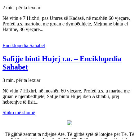
2 min. për ta lexuar
Në vitin e 7 Hixhri, pas Umres së Kadasë, në moshën 60 vjeçare,
Profeti a.s. martohet me gruan e dymbëdhjete, Mejmune bintu el
Harithe, 36 vjeçare...
Enciklopedia Sahabet
Safijje binti Hujej r.a. – Enciklopedia
Sahabet
3 min. për ta lexuar
Në vitin 7 Hixhri, në moshën 60 vjeçare, Profeti a.s. u martua me
gruan e njëmbëdhjetë, Safije bintu Hujej ibën Akhtab-i, prej
hebrenjve të fisit...
Shiko më shumë
Të gjithë zemrat ta ndjejnë Atë. Të gjithë sytë të lotojnë për Të. Të