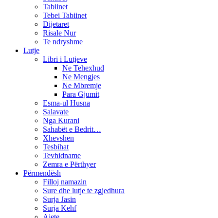
Tabiinet
Tebei Tabiinet
Dijetaret
Risale Nur
Te ndryshme
Lutje
Libri i Lutjeve
Ne Tehexhud
Ne Mengjes
Ne Mbremje
Para Gjumit
Esma-ul Husna
Salavate
Nga Kurani
Sahabët e Bedrit…
Xhevshen
Tesbihat
Tevhidname
Zemra e Përthyer
Përmendësh
Filloj namazin
Sure dhe lutje te zgjedhura
Surja Jasin
Surja Kehf
Ajete