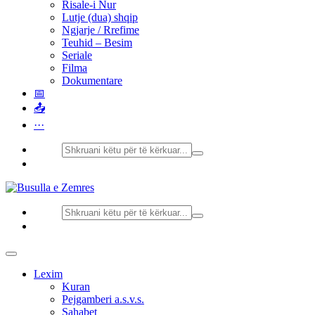
Risale-i Nur
Lutje (dua) shqip
Ngjarje / Rrefime
Teuhid – Besim
Seriale
Filma
Dokumentare
📅
📤
···
Lexim
Kuran
Pejgamberi a.s.v.s.
Sahabet