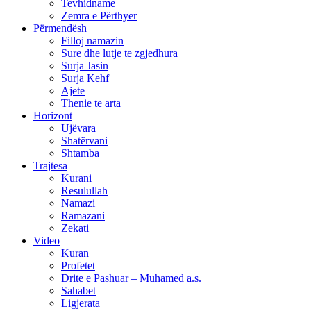
Tevhidname
Zemra e Përthyer
Përmendësh
Filloj namazin
Sure dhe lutje te zgjedhura
Surja Jasin
Surja Kehf
Ajete
Thenie te arta
Horizont
Ujëvara
Shatërvani
Shtamba
Trajtesa
Kurani
Resulullah
Namazi
Ramazani
Zekati
Video
Kuran
Profetet
Drite e Pashuar – Muhamed a.s.
Sahabet
Ligjerata