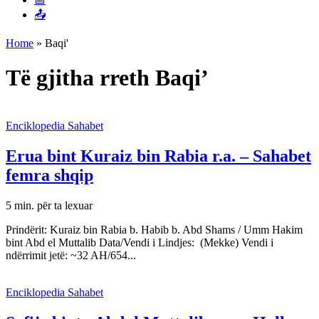
📤
Home
»
Baqi'
Të gjitha rreth Baqi’
Enciklopedia Sahabet
Erua bint Kuraiz bin Rabia r.a. – Sahabet
femra shqip
5 min. për ta lexuar
Prindërit: Kuraiz bin Rabia b. Habib b. Abd Shams / Umm Hakim
bint Abd el Muttalib Data/Vendi i Lindjes: (Mekke) Vendi i
ndërrimit jetë: ~32 AH/654...
Enciklopedia Sahabet