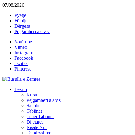
07/08/2026
Pyetje
Fëmijët
Dërgesa
Pejgamberi a.s.v.s.
YouTube
Vimeo
Instagram
Facebook
Twitter
Pinterest
Lexim
Kuran
Pejgamberi a.s.v.s.
Sahabet
Tabiinet
Tebei Tabiinet
Dijetaret
Risale Nur
Te ndryshme