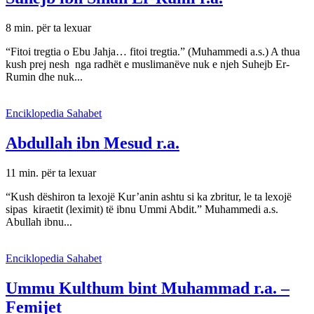
8 min. për ta lexuar
“Fitoi tregtia o Ebu Jahja… fitoi tregtia.” (Muhammedi a.s.) A thua
kush prej nesh nga radhët e muslimanëve nuk e njeh Suhejb Er-
Rumin dhe nuk...
Enciklopedia Sahabet
Abdullah ibn Mesud r.a.
11 min. për ta lexuar
“Kush dëshiron ta lexojë Kur’anin ashtu si ka zbritur, le ta lexojë
sipas kiraetit (leximit) të ibnu Ummi Abdit.” Muhammedi a.s.
Abullah ibnu...
Enciklopedia Sahabet
Ummu Kulthum bint Muhammad r.a. –
Femijet