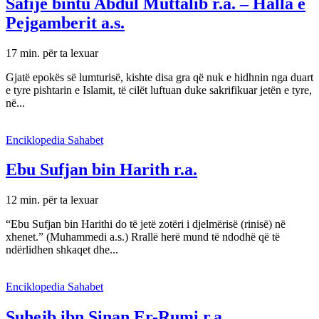
Safije bintu Abdul Muttalib r.a. – Halla e
Pejgamberit a.s.
17 min. për ta lexuar
Gjatë epokës së lumturisë, kishte disa gra që nuk e hidhnin nga duart
e tyre pishtarin e Islamit, të cilët luftuan duke sakrifikuar jetën e tyre,
në...
Enciklopedia Sahabet
Ebu Sufjan bin Harith r.a.
12 min. për ta lexuar
“Ebu Sufjan bin Harithi do të jetë zotëri i djelmërisë (rinisë) në
xhenet.” (Muhammedi a.s.) Rrallë herë mund të ndodhë që të
ndërlidhen shkaqet dhe...
Enciklopedia Sahabet
Suhejb ibn Sinan Er-Rumi r.a.