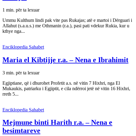
1 min. për ta lexuar
Ummu Kulthum lindi pak vite pas Rukajas; atë e martoi i Dërguari i
Allahut (s.a.u.s.) me Othmanin (r.a.), pasi pati vdekur Rukia, kur u
kthye nga...
Enciklopedia Sahabet
Maria el Kibtijje r.a. – Nena e Ibrahimit
3 min. për ta lexuar
Egjiptiane, që i dhurohet Profetit a.s. në vitin 7 Hixhri, nga El
Mukaukis, patriarku i Egjiptit, e cila ndërroi jetë në vitin 16 Hixhri,
rreth 5...
Enciklopedia Sahabet
Mejmune binti Harith r.a. – Nena e
besimtareve