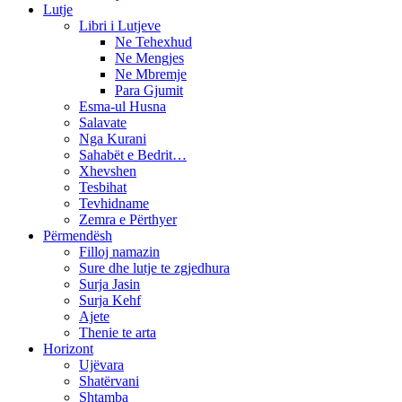
Lutje
Libri i Lutjeve
Ne Tehexhud
Ne Mengjes
Ne Mbremje
Para Gjumit
Esma-ul Husna
Salavate
Nga Kurani
Sahabët e Bedrit…
Xhevshen
Tesbihat
Tevhidname
Zemra e Përthyer
Përmendësh
Filloj namazin
Sure dhe lutje te zgjedhura
Surja Jasin
Surja Kehf
Ajete
Thenie te arta
Horizont
Ujëvara
Shatërvani
Shtamba