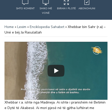
SHTO KOMENT
SHIKO MË
EKRAN I PLOTË
ABONOHUNI
VONË
Home
»
Lexim
»
Enciklopedia Sahabet
»
Xhebbar bin Sahr (r.a) –
Unë e bëj Ja Rasulallah
Xhebbar r.a. ishte nga Madineja. Ai ishte i pranishëm në Betimin
e Dytë të Akabesë. Ai mori pjesë në të gjitha luftërat me