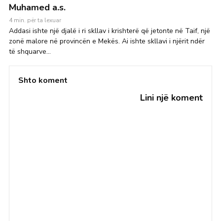
Muhamed a.s.
4 min. për ta lexuar
Addasi ishte një djalë i ri skllav i krishterë që jetonte në Taif, një
zonë malore në provincën e Mekës. Ai ishte skllavi i njërit ndër
të shquarve...
Shto koment
Lini një koment