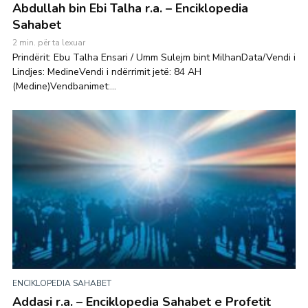
Abdullah bin Ebi Talha r.a. – Enciklopedia
Sahabet
2 min. për ta lexuar
Prindërit: Ebu Talha Ensari / Umm Sulejm bint MilhanData/Vendi i
Lindjes: MedineVendi i ndërrimit jetë: 84 AH
(Medine)Vendbanimet:...
ENCIKLOPEDIA SAHABET
Addasi r.a. – Enciklopedia Sahabet e Profetit