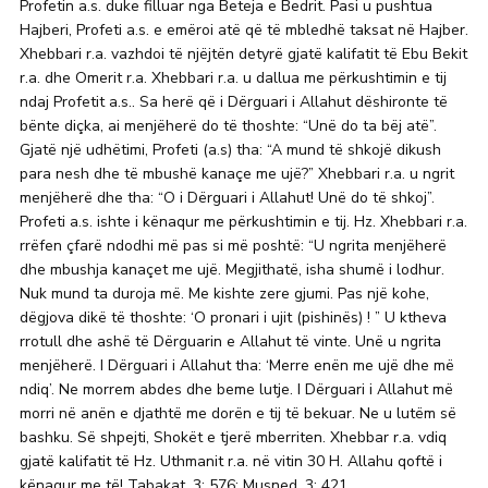
Profetin a.s. duke filluar nga Beteja e Bedrit. Pasi u pushtua
Hajberi, Profeti a.s. e emëroi atë që të mbledhë taksat në Hajber.
Xhebbari r.a. vazhdoi të njëjtën detyrë gjatë kalifatit të Ebu Bekit
r.a. dhe Omerit r.a. Xhebbari r.a. u dallua me përkushtimin e tij
ndaj Profetit a.s.. Sa herë që i Dërguari i Allahut dëshironte të
bënte diçka, ai menjëherë do të thoshte: “Unë do ta bëj atë”.
Gjatë një udhëtimi, Profeti (a.s) tha: “A mund të shkojë dikush
para nesh dhe të mbushë kanaçe me ujë?” Xhebbari r.a. u ngrit
menjëherë dhe tha: “O i Dërguari i Allahut! Unë do të shkoj”.
Profeti a.s. ishte i kënaqur me përkushtimin e tij. Hz. Xhebbari r.a.
rrëfen çfarë ndodhi më pas si më poshtë: “U ngrita menjëherë
dhe mbushja kanaçet me ujë. Megjithatë, isha shumë i lodhur.
Nuk mund ta duroja më. Me kishte zere gjumi. Pas një kohe,
dëgjova dikë të thoshte: ‘O pronari i ujit (pishinës) ! ” U ktheva
rrotull dhe ashë të Dërguarin e Allahut të vinte. Unë u ngrita
menjëherë. I Dërguari i Allahut tha: ‘Merre enën me ujë dhe më
ndiq’. Ne morrem abdes dhe beme lutje. I Dërguari i Allahut më
morri në anën e djathtë me dorën e tij të bekuar. Ne u lutëm së
bashku. Së shpejti, Shokët e tjerë mberriten. Xhebbar r.a. vdiq
gjatë kalifatit të Hz. Uthmanit r.a. në vitin 30 H. Allahu qoftë i
kënaqur me të! Tabakat, 3: 576; Musned, 3: 421.