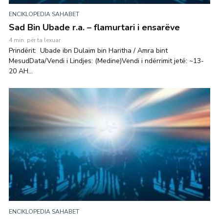
ENCIKLOPEDIA SAHABET
Sad Bin Ubade r.a. – flamurtari i ensarëve
4 min. për ta lexuar
Prindërit: Ubade ibn Dulaim bin Haritha / Amra bint
MesudData/Vendi i Lindjes: (Medine)Vendi i ndërrimit jetë: ~13-
20 AH...
ENCIKLOPEDIA SAHABET