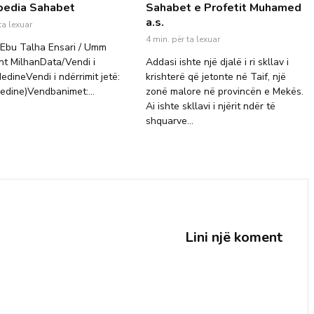
pedia Sahabet
Sahabet e Profetit Muhamed
a.s.
ta lexuar
4 min. për ta lexuar
: Ebu Talha Ensari / Umm
nt MilhanData/Vendi i
Addasi ishte një djalë i ri skllav i
MedineVendi i ndërrimit jetë:
krishterë që jetonte në Taif, një
edine)Vendbanimet:...
zonë malore në provincën e Mekës.
Ai ishte skllavi i njërit ndër të
shquarve...
Lini një koment