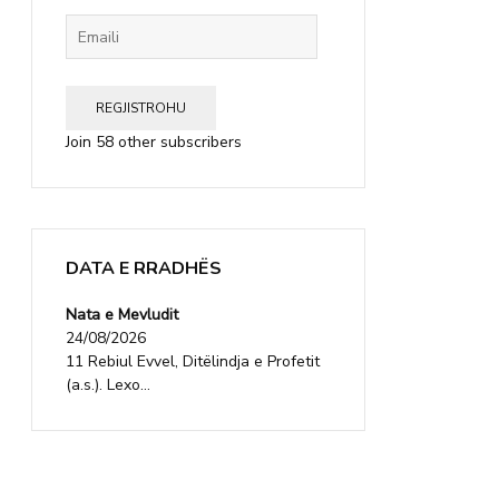
Emaili
REGJISTROHU
Join 58 other subscribers
DATA E RRADHËS
Nata e Mevludit
24/08/2026
11 Rebiul Evvel, Ditëlindja e Profetit
(a.s.). Lexo...