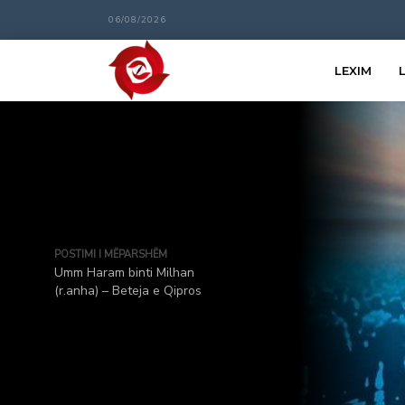
06/08/2026
LEXIM
POSTIMI I MËPARSHËM
Umm Haram binti Milhan
(r.anha) – Beteja e Qipros