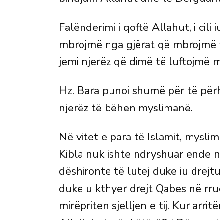
Falënderimi i qoftë Allahut, i cili
mbrojmë nga gjërat që mbrojmë v
jemi njerëz që dimë të luftojmë mi
Hz. Bara punoi shumë për të për
njerëz të bëhen myslimanë.
Në vitet e para të Islamit, mysli
Kibla nuk ishte ndryshuar ende n
dëshironte të lutej duke iu drejtu
duke u kthyer drejt Qabes në rru
mirëpriten sjelljen e tij. Kur arr