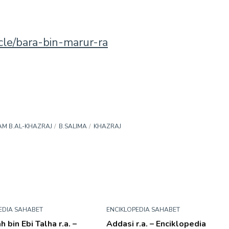
icle/bara-bin-marur-ra
AM B.AL-KHAZRAJ
B.SALIMA
KHAZRAJ
EDIA SAHABET
ENCIKLOPEDIA SAHABET
 bin Ebi Talha r.a. –
Addasi r.a. – Enciklopedia