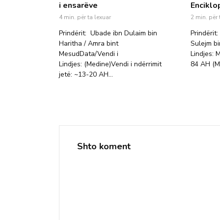
i ensarëve
Enciklo
4 min. për ta lexuar
2 min. për 
Prindërit: Ubade ibn Dulaim bin
Prindërit
Haritha / Amra bint
Sulejm bi
MesudData/Vendi i
Lindjes: 
Lindjes: (Medine)Vendi i ndërrimit
84 AH (M
jetë: ~13-20 AH...
Shto koment