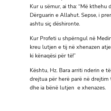
Kur u sëmur, ai tha: “Më kthehu 
Dërguarin e Allahut. Sepse, i prem
ashtu siç dëshironte.
Kur Profeti u shpërngul në Medine,
kreu lutjen e tij në xhenazen atje
ki kënaqësi për të!”
Kështu, Hz. Bara arriti nderin e 
drejtua për herë parë në drejtim
dhe ia bënë lutjen e xhenazes.