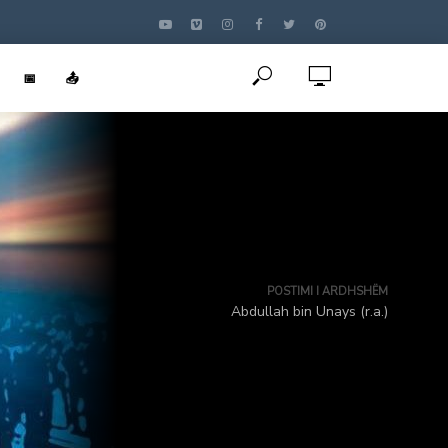
📅
📤
POSTIMI I ARDHSHËM
Abdullah bin Unays (r.a.)