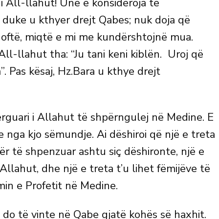
 i All-llahut! Unë e konsideroja të
 duke u kthyer drejt Qabes; nuk doja që
qoftë, miqtë e mi me kundërshtojnë mua.
All-llahut tha: “Ju tani keni kiblën. Uroj që
 Pas kësaj, Hz.Bara u kthye drejt
rguari i Allahut të shpërngulej në Medine. E
nga kjo sëmundje. Ai dëshiroi që një e treta
t për të shpenzuar ashtu siç dëshironte, një e
llahut, dhe një e treta t’u lihet fëmijëve të
imin e Profetit në Medine.
e do të vinte në Qabe gjatë kohës së haxhit.