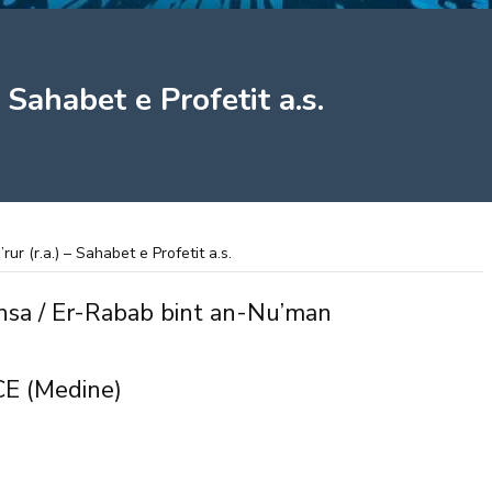
– Sahabet e Profetit a.s.
rur (r.a.) – Sahabet e Profetit a.s.
ansa / Er-Rabab bint an-Nu’man
CE (Medine)