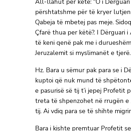
All-llahut për këtë: “O i Dërguari
përshtatshme për të kryer lutjen
Qabeja të mbetej pas meje. Sido
Çfarë thua per këtë?. I Dërguari i 
të keni qenë pak me i durueshëm”.
Jeruzalemit si myslimanët e tjerë.
Hz. Bara u sëmur pak para se i Dë
kuptoi që nuk mund të shpëtonte 
e pasurisë së tij t’i jepej Profeti
treta të shpenzohet në rrugën e A
tij. Ai vdiq para se të shihte migr
Bara i kishte premtuar Profetit s