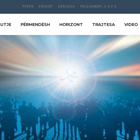
PYETJE
FËMIJËT
DËRGESA
PEJGAMBERI A.S.V.S.
LUTJE
PËRMENDËSH
HORIZONT
TRAJTESA
VIDEO