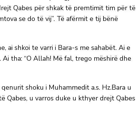
drejt Qabes për shkak të premtimit tim për të
tova se do të vij”. Të afërmit e tij bënë
 ai shkoi te varri i Bara-s me sahabët. Ai e
. Ai tha: “O Allah! Më fal, trego mëshirë dhe
të qenurit shoku i Muhammedit a.s. Hz.Bara u
 të Qabes, u varros duke u kthyer drejt Qabes