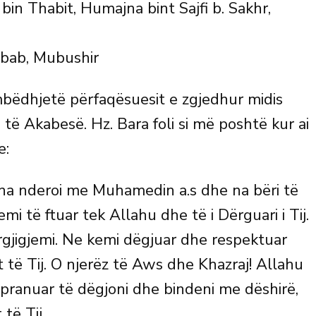
s bin Thabit, Humajna bint Sajfi b. Sakhr,
Rabab, Mubushir
mbëdhjetë përfaqësuesit e zgjedhur midis
të Akabesë. Hz. Bara foli si më poshtë kur ai
e:
li na nderoi me Muhamedin a.s dhe na bëri të
mi të ftuar tek Allahu dhe të i Dërguari i Tij.
rgjigjemi. Ne kemi dëgjuar dhe respektuar
 të Tij. O njerëz të Aws dhe Khazraj! Allahu
 pranuar të dëgjoni dhe bindeni me dëshirë,
të Tij.