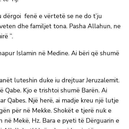
 iu dërgoi fenë e vërtetë se ne do t’ju
eten dhe familjet tona. Pasha Allahun, ne
rë ”.
hapur Islamin në Medine. Ai bëri që shumë
manët luteshin duke iu drejtuar Jeruzalemit.
ë Qabe. Kjo e trishtoi shumë Barën. Ai
ar Qabes. Një herë, ai madje kreu një lutje
gën për në Mekke. Shokët e tjerë nuk e
itën në Mekë, Hz. Bara e pyeti të Dërguarin e