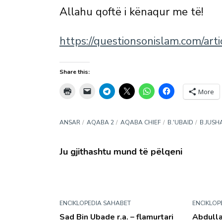
Allahu qoftë i kënaqur me të!
https://questionsonislam.com/art
Share this:
More
ANSAR
AQABA 2
AQABA CHIEF
B.'UBAID
B.JUSH
Ju gjithashtu mund të pëlqeni
ENCIKLOPEDIA SAHABET
ENCIKLOP
Sad Bin Ubade r.a. – flamurtari
Abdullah