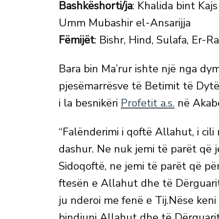
Bashkëshorti/ja
: Khalida bint Kaj
Umm Mubashir el-Ansarijja
Fëmijët
: Bishr, Hind, Sulafa, Er-
Bara bin Ma’rur ishte një nga dy
pjesëmarrësve të Betimit të Dytë 
i la besnikëri
Profetit a.s.
në Akab
“Falënderimi i qoftë Allahut, i ci
dashur. Ne nuk jemi të parët që je
Sidoqoftë, ne jemi të parët që pë
ftesën e Allahut dhe të Dërguarit
ju nderoi me fenë e Tij.Nëse keni
bindjuni Allahut dhe të Dërguarit 