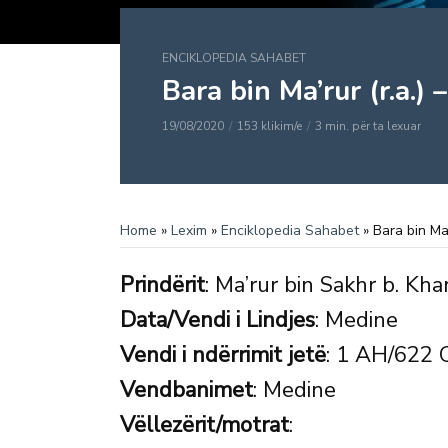
ENCIKLOPEDIA SAHABET
Bara bin Ma’rur (r.a.) 
19/08/2020
153 klikim/e
3 min. për ta lexuar
Home
»
Lexim
»
Enciklopedia Sahabet
»
Bara bin Ma’
Prindërit
: Ma’rur bin Sakhr b. Kh
Data/Vendi i Lindjes
: Medine
Vendi i ndërrimit jetë
: 1 AH/622 
Vendbanimet
: Medine
Vëllezërit/motrat
: