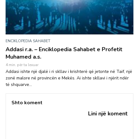
ENCIKLOPEDIA SAHABET
Addasi r.a. – Enciklopedia Sahabet e Profetit
Muhamed a.s.
4 min. për ta lexuar
Addasi ishte një djalë i ri skllav i krishterë që jetonte në Taif, një
zonë malore në provincën e Mekës. Ai ishte skllavi i njërit ndër
të shquarve...
Shto koment
Lini një koment