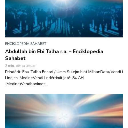
ENCIKLOPEDIA SAHABET
Abdullah bin Ebi Talha r.a. – Enciklopedia
Sahabet
2 min. për ta lexuar
Prindërit: Ebu Talha Ensari / Umm Sulejm bint MilhanData/Vendi i
Lindjes: MedineVendi i ndërrimit jetë: 84 AH
(Medine)Vendbanimet:...