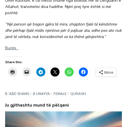
Umm Kulthum, e cili mësoi shumë nga bisedat me të Dërguarin e
Allahut, transmetoi disa hadithe. Njëri prej tyre është si më
poshtë:
“Një person që tregon gjëra të mira, shqipton fjalë të këndshme
dhe përhap fjalë midis njerëzve për ti pajtuar ata, edhe pse ato nuk
janë të vërteta, nuk konsiderohet se ka thënë gënjeshtra.”
Burimi
Share this:
More
B.'ABD SHAMS
B.UMAYYA
FEMALE
QURAISH
Ju gjithashtu mund të pëlqeni