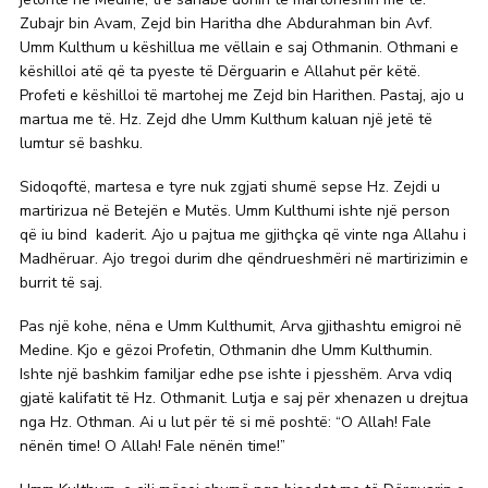
Zubajr bin Avam, Zejd bin Haritha dhe Abdurahman bin Avf.
Umm Kulthum u këshillua me vëllain e saj Othmanin. Othmani e
këshilloi atë që ta pyeste të Dërguarin e Allahut për këtë.
Profeti e këshilloi të martohej me Zejd bin Harithen. Pastaj, ajo u
martua me të. Hz. Zejd dhe Umm Kulthum kaluan një jetë të
lumtur së bashku.
Sidoqoftë, martesa e tyre nuk zgjati shumë sepse Hz. Zejdi u
martirizua në Betejën e Mutës. Umm Kulthumi ishte një person
që iu bind kaderit. Ajo u pajtua me gjithçka që vinte nga Allahu i
Madhëruar. Ajo tregoi durim dhe qëndrueshmëri në martirizimin e
burrit të saj.
Pas një kohe, nëna e Umm Kulthumit, Arva gjithashtu emigroi në
Medine. Kjo e gëzoi Profetin, Othmanin dhe Umm Kulthumin.
Ishte një bashkim familjar edhe pse ishte i pjesshëm. Arva vdiq
gjatë kalifatit të Hz. Othmanit. Lutja e saj për xhenazen u drejtua
nga Hz. Othman. Ai u lut për të si më poshtë: “O Allah! Fale
nënën time! O Allah! Fale nënën time!”