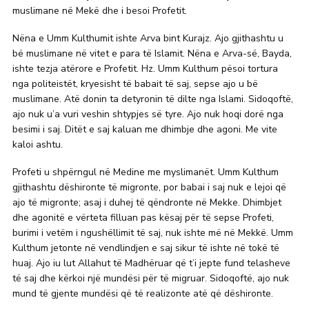
muslimane në Mekë dhe i besoi Profetit.
Nëna e Umm Kulthumit ishte Arva bint Kurajz. Ajo gjithashtu u
bë muslimane në vitet e para të Islamit. Nëna e Arva-së, Bayda,
ishte tezja atërore e Profetit. Hz. Umm Kulthum pësoi tortura
nga politeistët, kryesisht të babait të saj, sepse ajo u bë
muslimane. Atë donin ta detyronin të dilte nga Islami. Sidoqoftë,
ajo nuk u’a vuri veshin shtypjes së tyre. Ajo nuk hoqi dorë nga
besimi i saj. Ditët e saj kaluan me dhimbje dhe agoni. Me vite
kaloi ashtu.
Profeti u shpërngul në Medine me myslimanët. Umm Kulthum
gjithashtu dëshironte të migronte, por babai i saj nuk e lejoi që
ajo të migronte; asaj i duhej të qëndronte në Mekke. Dhimbjet
dhe agonitë e vërteta filluan pas kësaj për të sepse Profeti,
burimi i vetëm i ngushëllimit të saj, nuk ishte më në Mekkë. Umm
Kulthum jetonte në vendlindjen e saj sikur të ishte në tokë të
huaj. Ajo iu lut Allahut të Madhëruar që t’i jepte fund telasheve
të saj dhe kërkoi një mundësi për të migruar. Sidoqoftë, ajo nuk
mund të gjente mundësi që të realizonte atë që dëshironte.