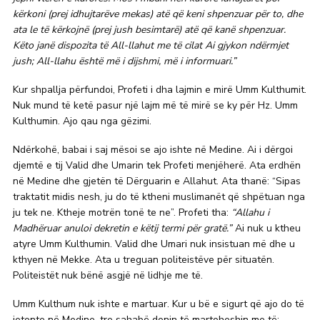
kërkoni (prej idhujtarëve mekas) atë që keni shpenzuar për to, dhe
ata le të kërkojnë (prej jush besimtarë) atë që kanë shpenzuar.
Këto janë dispozita të All-llahut me të cilat Ai gjykon ndërmjet
jush; All-llahu është më i dijshmi, më i informuari.”
Kur shpallja përfundoi, Profeti i dha lajmin e mirë Umm Kulthumit.
Nuk mund të ketë pasur një lajm më të mirë se ky për Hz. Umm
Kulthumin. Ajo qau nga gëzimi.
Ndërkohë, babai i saj mësoi se ajo ishte në Medine. Ai i dërgoi
djemtë e tij Valid dhe Umarin tek Profeti menjëherë. Ata erdhën
në Medine dhe gjetën të Dërguarin e Allahut. Ata thanë: “Sipas
traktatit midis nesh, ju do të ktheni muslimanët që shpëtuan nga
ju tek ne. Ktheje motrën tonë te ne”. Profeti tha:
“Allahu i
Madhëruar anuloi dekretin e këtij termi për gratë.”
Ai nuk u ktheu
atyre Umm Kulthumin. Valid dhe Umari nuk insistuan më dhe u
kthyen në Mekke. Ata u treguan politeistëve për situatën.
Politeistët nuk bënë asgjë në lidhje me të.
Umm Kulthum nuk ishte e martuar. Kur u bë e sigurt që ajo do të
jetonte në Medine, tre sahabë donin të martoheshin me të: