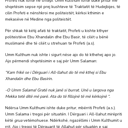
Profeti nuk ishte në shtëpi. Umm Kulthum ishte duke pritur me
shqetësim sepse një prej kushteve të Traktatit të Hudejbijes, të
cilin Profeti e nënshkroi me politeistët, kërkoi kthimin e
mekasëve në Medine nga politeistët.
Për shkak të këtij afati të traktatit, Profeti u kishte kthyer
politeistëve Ebu Xhandalin dhe Ebu Basir, të cilët u bënë
muslimanë dhe të cilët u strehuan te Profeti (a.s).
Umm Kulthum nuk ishte i sigurt nëse ajo do të kthehej apo jo.
Ajo përmendi shqetësimin e saj për Umm Salaman:
“Kam frikë se i Dërguari i All-llahut do të më kthej si Ebu
Xhandalin dhe Ebu Basirin.
-O Umm Salama! Gratë nuk janë si burrat. Unë u largova nga
Mekka tetë ditë më parë. Ata do të fillojnë të më kërkojnë “.
Ndërsa Umm Kulthumi ishte duke pritur, mbërriti Profeti (a.s.).
Umm Salama i tregoi për situatën. I Dërguari i All-llahut mirëpriti
këtë
grua
vetëmohuese. Ndërkohë, ngazëllimi i Umm Kulthumit u
rrit. Ajo i tregoi të Dërguarit të Allahut për situatën e saj: