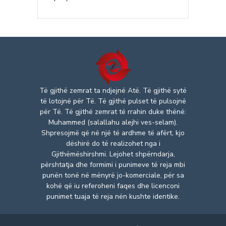
Të gjithë zemrat ta ndjejnë Atë. Të gjithë sytë
të lotojnë për Të. Të gjithë pulset të pulsojnë
për Të. Të gjithë zemrat të rrahin duke thënë:
Muhammed (salallahu alejhi ves-selam).
Shpresojmë që në një të ardhme të afërt, kjo
dëshirë do të realizohet nga i
Gjithëmëshirshmi. Lejohet shpërndarja,
përshtatja dhe formimi i punimeve të reja mbi
punën tonë në mënyrë jo-komerciale, për sa
kohë që iu referoheni faqes dhe licenconi
punimet tuaja të reja nën kushte identike.