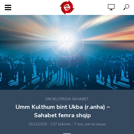
ENCIKLOPEDIA SAHABET
Umm Kulthum bint Ukba (r.anha) –
Sahabet femra shqip
25/12/2020
137 klikim/e
7 min. për ta lexuar