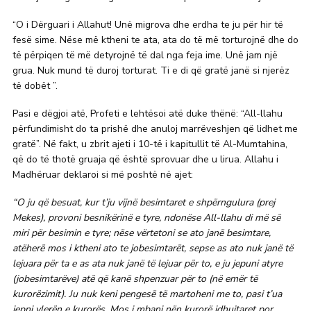
“O i Dërguari i Allahut! Unë migrova dhe erdha te ju për hir të
fesë sime. Nëse më ktheni te ata, ata do të më torturojnë dhe do
të përpiqen të më detyrojnë të dal nga feja ime. Unë jam një
grua. Nuk mund të duroj torturat. Ti e di që gratë janë si njerëz
të dobët ”.
Pasi e dëgjoi atë, Profeti e lehtësoi atë duke thënë: “All-llahu
përfundimisht do ta prishë dhe anuloj marrëveshjen që lidhet me
gratë”. Në fakt, u zbrit ajeti i 10-të i kapitullit të Al-Mumtahina,
që do të thotë gruaja që është sprovuar dhe u lirua. Allahu i
Madhëruar deklaroi si më poshtë në ajet:
“O ju që besuat, kur t’ju vijnë besimtaret e shpërngulura (prej
Mekes), provoni besnikërinë e tyre, ndonëse All-llahu di më së
miri për besimin e tyre; nëse vërtetoni se ato janë besimtare,
atëherë mos i ktheni ato te jobesimtarët, sepse as ato nuk janë të
lejuara për ta e as ata nuk janë të lejuar për to, e ju jepuni atyre
(jobesimtarëve) atë që kanë shpenzuar për to (në emër të
kurorëzimit). Ju nuk keni pengesë të martoheni me to, pasi t’ua
jepni vlerën e kurorës. Mos i mbani nën kurorë idhujtaret por