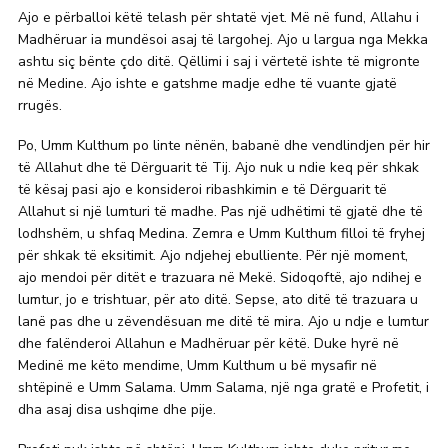
Ajo e përballoi këtë telash për shtatë vjet. Më në fund, Allahu i
Madhëruar ia mundësoi asaj të largohej. Ajo u largua nga Mekka
ashtu siç bënte çdo ditë. Qëllimi i saj i vërtetë ishte të migronte
në Medine. Ajo ishte e gatshme madje edhe të vuante gjatë
rrugës.
Po, Umm Kulthum po linte nënën, babanë dhe vendlindjen për hir
të Allahut dhe të Dërguarit të Tij. Ajo nuk u ndie keq për shkak
të kësaj pasi ajo e konsideroi ribashkimin e të Dërguarit të
Allahut si një lumturi të madhe. Pas një udhëtimi të gjatë dhe të
lodhshëm, u shfaq Medina. Zemra e Umm Kulthum filloi të fryhej
për shkak të eksitimit. Ajo ndjehej ebulliente. Për një moment,
ajo mendoi për ditët e trazuara në Mekë. Sidoqoftë, ajo ndihej e
lumtur, jo e trishtuar, për ato ditë. Sepse, ato ditë të trazuara u
lanë pas dhe u zëvendësuan me ditë të mira. Ajo u ndje e lumtur
dhe falënderoi Allahun e Madhëruar për këtë. Duke hyrë në
Medinë me këto mendime, Umm Kulthum u bë mysafir në
shtëpinë e Umm Salama. Umm Salama, një nga gratë e Profetit, i
dha asaj disa ushqime dhe pije.