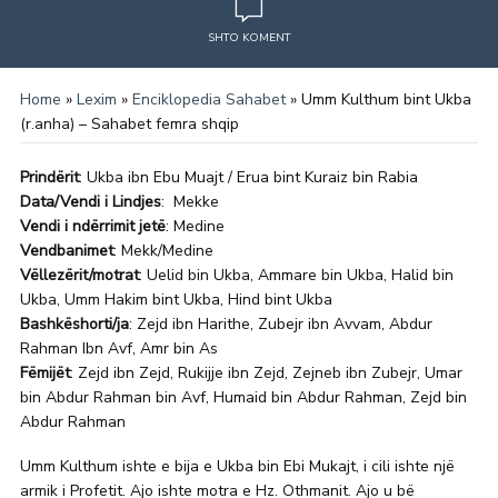
SHTO KOMENT
Home
»
Lexim
»
Enciklopedia Sahabet
»
Umm Kulthum bint Ukba
(r.anha) – Sahabet femra shqip
Prindërit
: Ukba ibn Ebu Muajt / Erua bint Kuraiz bin Rabia
Data/Vendi i Lindjes
: Mekke
Vendi i ndërrimit jetë
: Medine
Vendbanimet
: Mekk/Medine
Vëllezërit/motrat
: Uelid bin Ukba, Ammare bin Ukba, Halid bin
Ukba, Umm Hakim bint Ukba, Hind bint Ukba
Bashkëshorti/ja
: Zejd ibn Harithe, Zubejr ibn Avvam, Abdur
Rahman Ibn Avf, Amr bin As
Fëmijët
: Zejd ibn Zejd, Rukijje ibn Zejd, Zejneb ibn Zubejr, Umar
bin Abdur Rahman bin Avf, Humaid bin Abdur Rahman, Zejd bin
Abdur Rahman
Umm Kulthum ishte e bija e Ukba bin Ebi Mukajt, i cili ishte një
armik i Profetit. Ajo ishte motra e Hz. Othmanit. Ajo u bë