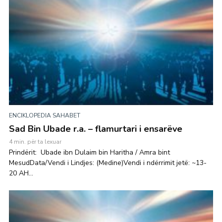
ENCIKLOPEDIA SAHABET
Sad Bin Ubade r.a. – flamurtari i ensarëve
4 min. për ta lexuar
Prindërit: Ubade ibn Dulaim bin Haritha / Amra bint
MesudData/Vendi i Lindjes: (Medine)Vendi i ndërrimit jetë: ~13-
20 AH...