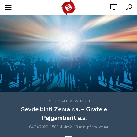
ENCIKLOPEDIA SAHABET
Sevde binti Zema r.a. – Grate e
Pejgamberit a.s.
04/04/2020
508 klikim/e
3 min. për ta lexuar