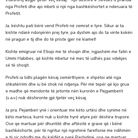
nga Profeti dhe ajo mbeti si një nga bashkëshortet e nderuara të
Profetit.
Ja, kështu pati bërë vend Profeti në zemrat e tyre. Sikur ai ta
kishte ndarë ndonjërën prej tyre, pa dyshim ajo do ta vinte kokën
në pragun e tij dhe do të priste gjer në kiamet!
Kishte emigruar në Etiopi me të shoqin dhe, ngjashëm me fatin e
Ummi Habibes, që kishte mbetur në mes të udhës pas vdekjes
së të shoqit.
Profeti ia lidhi plagën kësaj zemërthyere, e shpëtoi atë nga
shkatërrimi dhe iu bë shok në ndjenja. Për më tepër që kjo grua
e madhe që mendonte të jetonte nën kurorën e Pejgamberit
(s.a.v.) nuk dëshironte gjë tjetër veç kësaj.
Ja pra, Pejamberi ynë i orientuar me këto urtësi dhe synime në
këto martesa, kurrë nuk u kishte hyrë atyre për dëshira trupore.
Ose qe martuar për dhuntitë dhe aftësitë e grave që i bënë
bashkëshorte, për të ngritur një ngrehinë farefisnie me ndihmën
e tij siç ndodhi me dy kalifët e parë Rashidinë, ose qe martuar