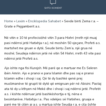
SHTO KOMENT
Home
»
Lexim
»
Enciklopedia Sahabet
»
Sevde binti Zema r.a. –
Grate e Pejgamberit a.s.
Në vitin e 10 të profecisë/në vitin 3 para Hixhri (rreth një muaj
pasi ndërroi jetë Hatixhja r.a.), në moshën 50 vjeçare, Profeti ­a.s.
martohet me gruan e dytë, Seude bintu Zem’a, një grua në
moshë; Seudeja ndërron jetë në vitin 54 Hixhri, rreth 43 vite pasi
ndërroi jetë Profeti a.s.
Ajo ishte nga fisi Kurejsh. Më parë qe e martuar me Es Sekren
ibën Amrin. Ajo e pranoi e para Islamin dhe pas saj e pranoi
Islamin edhe i shoqi i saj. Që të dy bashkë qenë prej
muslimanëve të grupit të dytë që emigruan për në Abisini. Pastaj
ata të dy u kthyen në Mekë dhe i shoqi i saj ndërroi jetë. Profetit
a.s. i kishte ndërruar jetë bashkëshortja e tij, nëna e
besimtarëve, Hatixhja r.a.. Pas vdekjes së Hatixhes, gruaja e
parë me të cilën ai a.s. u martua ishte Seudja r.a, e cila (ishte