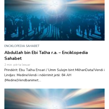
ENCIKLOPEDIA SAHABET
Abdullah bin Ebi Talha r.a. – Enciklopedia
Sahabet
2 min. për ta lexuar
Prindërit: Ebu Talha Ensari / Umm Sulejm bint MilhanData/Vendi i
Lindjes: MedineVendi i ndërrimit jetë: 84 AH
(Medine)Vendbanimet:...