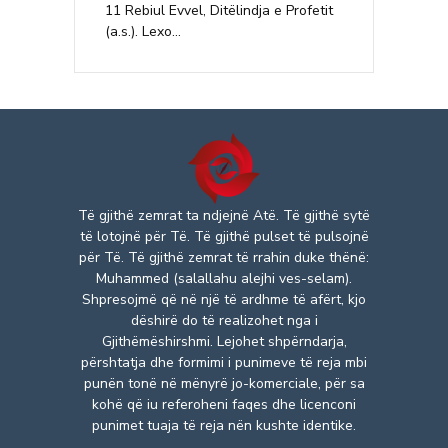
11 Rebiul Evvel, Ditëlindja e Profetit
(a.s.). Lexo...
Të gjithë zemrat ta ndjejnë Atë. Të gjithë sytë
të lotojnë për Të. Të gjithë pulset të pulsojnë
për Të. Të gjithë zemrat të rrahin duke thënë:
Muhammed (salallahu alejhi ves-selam).
Shpresojmë që në një të ardhme të afërt, kjo
dëshirë do të realizohet nga i
Gjithëmëshirshmi. Lejohet shpërndarja,
përshtatja dhe formimi i punimeve të reja mbi
punën tonë në mënyrë jo-komerciale, për sa
kohë që iu referoheni faqes dhe licenconi
punimet tuaja të reja nën kushte identike.