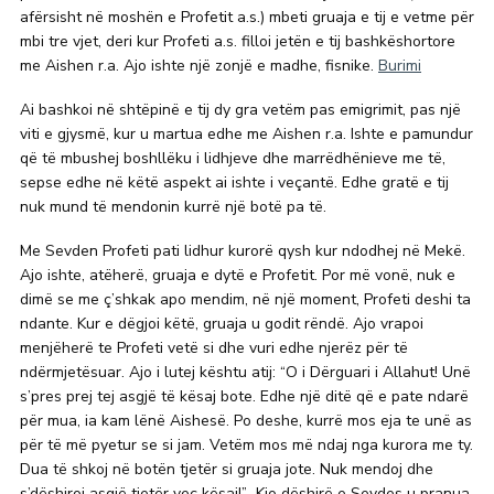
afërsisht në moshën e Profetit a.s.) mbeti gruaja e tij e vetme për
mbi tre vjet, deri kur Profeti a.s. filloi jetën e tij bashkëshortore
me Aishen r.a. Ajo ishte një zonjë e madhe, fisnike.
Burimi
Ai bashkoi në shtëpinë e tij dy gra vetëm pas emigrimit, pas një
viti e gjysmë, kur u martua edhe me Aishen r.a. Ishte e pamundur
që të mbushej boshllëku i lidhjeve dhe marrëdhënieve me të,
sepse edhe në këtë aspekt ai ishte i veçantë. Edhe gratë e tij
nuk mund të mendonin kurrë një botë pa të.
Me Sevden Profeti pati lidhur kurorë qysh kur ndodhej në Mekë.
Ajo ishte, atëherë, gruaja e dytë e Profetit. Por më vonë, nuk e
dimë se me ç’shkak apo mendim, në një moment, Profeti deshi ta
ndante. Kur e dëgjoi këtë, gruaja u godit rëndë. Ajo vrapoi
menjëherë te Profeti vetë si dhe vuri edhe njerëz për të
ndërmjetësuar. Ajo i lutej kështu atij: “O i Dërguari i Allahut! Unë
s’pres prej tej asgjë të kësaj bote. Edhe një ditë që e pate ndarë
për mua, ia kam lënë Aishesë. Po deshe, kurrë mos eja te unë as
për të më pyetur se si jam. Vetëm mos më ndaj nga kurora me ty.
Dua të shkoj në botën tjetër si gruaja jote. Nuk mendoj dhe
s’dëshiroj asgjë tjetër veç kësaj!”
Kjo dëshirë e Sevdes u pranua