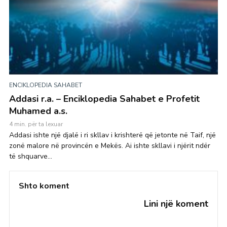
ENCIKLOPEDIA SAHABET
Addasi r.a. – Enciklopedia Sahabet e Profetit
Muhamed a.s.
4 min. për ta lexuar
Addasi ishte një djalë i ri skllav i krishterë që jetonte në Taif, një
zonë malore në provincën e Mekës. Ai ishte skllavi i njërit ndër
të shquarve...
Shto koment
Lini një koment