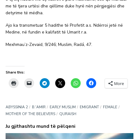
me të tjera urtësi dhe qëllime duke hyrë nën përgjegjësi dhe
detyrime të mëdha.
Ajo ka transmetuar 5 hadithe të Profetit a.s. Ndërroi jetë në
Medine, në fundin e kalifatit të Umarit r.a.
Mexhmau’z-Zevaid, 9/246; Muslim, Radá, 47.
Share this:
More
ABYSSINIA 2
B.'AMIR
EARLY MUSLIM
EMIGRANT
FEMALE
MOTHER OF THE BELIEVERS
QURAISH
Ju gjithashtu mund të pëlqeni