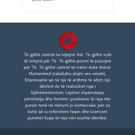
Të gjithë zemrat ta ndjejnë Atë. Të gjithë sytë
të lotojnë për Të. Të gjithë pulset të pulsojnë
për Të. Të gjithë zemrat të rrahin duke thënë:
Muhammed (salallahu alejhi ves-selam).
Shpresojmë që në një të ardhme të afërt, kjo
dëshirë do të realizohet nga i
Gjithëmëshirshmi. Lejohet shpërndarja,
përshtatja dhe formimi i punimeve të reja mbi
punën tonë në mënyrë jo-komerciale, për sa
kohë që iu referoheni faqes dhe licenconi
punimet tuaja të reja nën kushte identike.