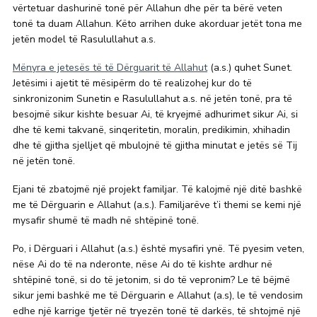
vërtetuar dashurinë tonë për Allahun dhe për ta bërë veten
tonë ta duam Allahun. Këto arrihen duke akorduar jetët tona me
jetën model të Rasulullahut a.s.
Mënyra e jetesës të të Dërguarit të Allahut
(a.s.) quhet Sunet.
Jetësimi i ajetit të mësipërm do të realizohej kur do të
sinkronizonim Sunetin e Rasulullahut a.s. në jetën tonë, pra të
besojmë sikur kishte besuar Ai, të kryejmë adhurimet sikur Ai, si
dhe të kemi takvanë, sinqeritetin, moralin, predikimin, xhihadin
dhe të gjitha sjelljet që mbulojnë të gjitha minutat e jetës së Tij
në jetën tonë.
Ejani të zbatojmë një projekt familjar. Të kalojmë një ditë bashkë
me të Dërguarin e Allahut (a.s.). Familjarëve t’i themi se kemi një
mysafir shumë të madh në shtëpinë tonë.
Po, i Dërguari i Allahut (a.s.) është mysafiri ynë. Të pyesim veten,
nëse Ai do të na nderonte, nëse Ai do të kishte ardhur në
shtëpinë tonë, si do të jetonim, si do të vepronim? Le të bëjmë
sikur jemi bashkë me të Dërguarin e Allahut (a.s), le të vendosim
edhe një karrige tjetër në tryezën tonë të darkës, të shtojmë një