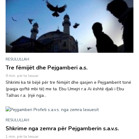
RESULULLAH
Tre fëmijët dhe Pejgamberi a.s.
9 min. për ta lexuar
Shkrimi ka të bëjë për tre fëmijët dhe qasjen e Pejgamberit tonë
(paqja qoftë mbi të) me ta. Ebu Umejri r.a Ai është djali i Ebu
Talhas r.a. (një nga...
RESULULLAH
Shkrime nga zemra për Pejgamberin s.a.v.s.
1 min. për ta lexuar