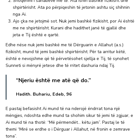
Shoqërimi i sahabëve me të. Ata ishin bashkë fizikisht dhe
shpirtërisht. Ata po përpiqeshin të jetonin ashtu siç shihnin
nga Ai.
Ajo çka ne jetojmë sot. Nuk jemi bashkë fizikisht, por Ai është
me ne shpirtërisht. Kurani dhe hadithet janë të gjallë dhe
jeta e Tij është e qartë.
Edhe nëse nuk jemi bashkë me të Dërguarin e Allahut (a.s.)
fizikisht, mund të jemi bashkë shpirtërisht. Për ta arritur këtë,
është e nevojshme që të përvetësohet sjellja e Tij, të synohet
Sunneti si mënyrë jetese dhe të rritet dashuria ndaj Tij.
“Njeriu është me atë që do.”
Hadith. Buhariu, Edeb, 96
E pastaj befasisht Ai mund të na nderojë ëndrrat tona një
mëngjes, ndoshta edhe mund ta shohim sikur të jemi të zgjuar, e
Ai mund të na thotë: “Më përmendët… këtu jam”. Pastaj le të
themi “Mirë se erdhe o i Dërguar i Allahut, në fronin e zemrave
tona”.