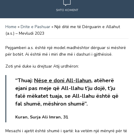
SHTO KOMENT
Home
»
Drite e Pashuar
»
Një ditë me të Dërguarin e Allahut
(a.s.) – Mevludi 2023
Pejgamberi a.s. është një model madhështor dërguar si mëshirë
për botët. Ai është më i miri dhe më i dashuri i gjithësisë.
Zoti ynë duke iu drejtuar Atij urdhëron:
“Thuaj:
Nëse e doni All-llahun
, atëherë
ejani pas meje që All-llahu t’ju dojë, t’ju
falë mëkatet tuaja, se All-llahu është që
fal shumë, mëshiron shumë”.
Kuran, Surja Ali Imran, 31
Mesazhi i ajetit është shumë i qartë: ka vetëm një mënyrë për të