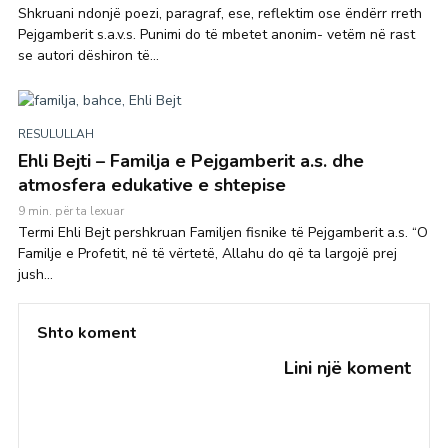
Shkruani ndonjë poezi, paragraf, ese, reflektim ose ëndërr rreth
Pejgamberit s.a.v.s. Punimi do të mbetet anonim- vetëm në rast
se autori dëshiron të...
RESULULLAH
Ehli Bejti – Familja e Pejgamberit a.s. dhe
atmosfera edukative e shtepise
9 min. për ta lexuar
Termi Ehli Bejt pershkruan Familjen fisnike të Pejgamberit a.s. “O
Familje e Profetit, në të vërtetë, Allahu do që ta largojë prej
jush...
Shto koment
Lini një koment