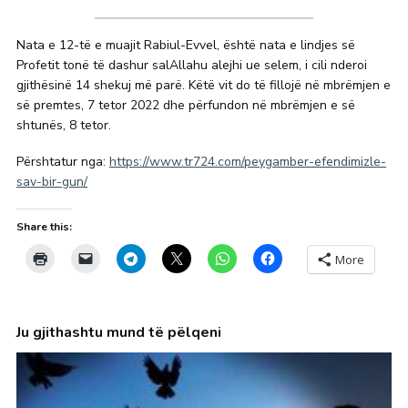
Nata e 12-të e muajit Rabiul-Evvel, është nata e lindjes së
Profetit tonë të dashur salAllahu alejhi ue selem, i cili nderoi
gjithësinë 14 shekuj më parë. Këtë vit do të fillojë në mbrëmjen e
së premtes, 7 tetor 2022 dhe përfundon në mbrëmjen e së
shtunës, 8 tetor.
Përshtatur nga:
https://www.tr724.com/peygamber-efendimizle-
sav-bir-gun/
Share this:
More
Ju gjithashtu mund të pëlqeni