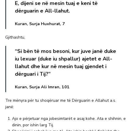
E,
dijeni se në mesin tuaj e keni të
dërguarin e All-llahut
.
Kuran, Surja Huxhurat, 7
Gjithashtu,
“Si bën të mos besoni, kur juve janë duke
iu lexuar (duke iu shpallur) ajetet e All-
llahut dhe kur
në mesin tuaj gjendet i
dërguari i Tij
?”
Kuran, Surja Ali Imran, 101
Tre mënyra për tu shoqëruar me të Dërguarin e Allahut a.s.
janë:
Ajo e përjetuar nga jobesimtarët e asaj kohe. Ata e shihnin, e
dinin, por ishin larg Tij.