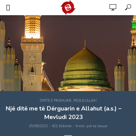
,
DRITE E PASHUAR
RESULULLAH
Një ditë me të Dërguarin e Allahut (a.s.) –
Mevludi 2023
25/09/2023
421 klikim/e
4 min. për ta lexuar