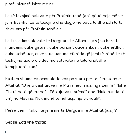
pjatë, sikur të ishte me ne.
Le të lexojmë salavate për Profetin tonë (a.s) që të ndjejmë se
jemi bashkë. Le të lexojmë dhe dëgjojmë poezitë dhe ilahitë të
shkruara për Profetin tonë a.s.
Le t’i sjellim salavate të Dërguarit të Allahut (a.s.) sa herë të
mundemi, duke gatuar, duke punuar, duke shkuar, duke ardhur,
duke udhëtuar, duke studiuar, me çfarëdo që jemi të zënë, le të
lëshojmë audio e video me salavate në telefonat dhe
kompjuterët tanë.
Ka ilahi shumë emocionale të kompozuara për të Dërguarin e
Allahut. “Unë u dashurova me Muhamedin a.s. nga zemra”, “Ishe
Ti atë natë që erdhe”, “Të kujtova mbrëmë” dhe “Nuk munda të
arrij në Medine. Nuk mund të nuhasja një trëndafil”.
Përse themi “sikur të jemi me të Dërguarin e Allahut (a.s.)”?
Sepse Zoti ynë thotë: