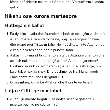
lësho ndëshkimin mbi ta, o i Adhuruari i Vërtetë! Amin, ashtu
qoftë!
Nikahu ose kurora martesore
Hutbeja e nikahut
Pa dyshim, lavdia dhe falenderimi janë të posaçëm vetëm për
Allahun! Atë e falenderojmë ne, prej Tij kërkojmë ndihmë
dhe prapë prej Tij lusim falje! Ne mbështetemi te Allahu nga
e keqja e vetes sonë dhe e punëve tona!
Askush nuk mund ta çorientojë atë që Allahu e orienton dhe
askush nuk mund ta orientojë atë që Allahu e çorienton!
Dëshmoj se nuk ka zot tjetër veç Allahut! Ai është një, nuk
ka ortak e nuk ka shok! Dhe dëshmoj se Hz. Muhammedi
(sav) është robi dhe i dërguari i Tij!
O besimtarë, kini frikë Allahun dhe thoni të vërtetën!
Lutja e Çiftit qe martohet
Allahu ju dhëntë begati, ju lëshoftë sipër begati dhe ju
mbajttë bashkë në çdo të mirë!