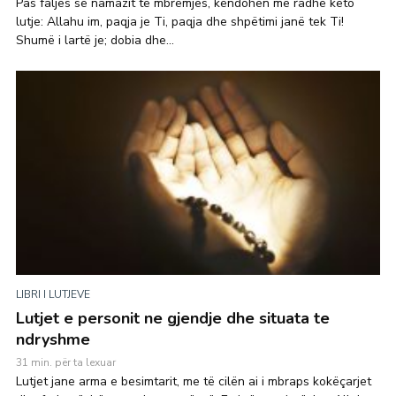
Pas faljes së namazit të mbrëmjes, këndohen me radhë këto
lutje: Allahu im, paqja je Ti, paqja dhe shpëtimi janë tek Ti!
Shumë i lartë je; dobia dhe...
LIBRI I LUTJEVE
Lutjet e personit ne gjendje dhe situata te
ndryshme
31 min. për ta lexuar
Lutjet jane arma e besimtarit, me të cilën ai i mbraps kokëçarjet