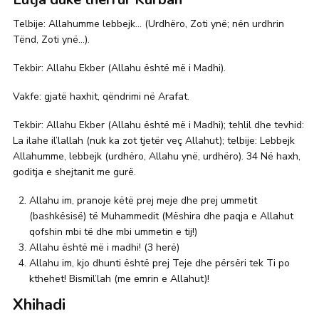
Telbije: Allahumme lebbejk… (Urdhëro, Zoti ynë; nën urdhrin
Tënd, Zoti ynë…).
Tekbir: Allahu Ekber (Allahu është më i Madhi).
Vakfe: gjatë haxhit, qëndrimi në Arafat.
Tekbir: Allahu Ekber (Allahu është më i Madhi); tehlil dhe tevhid:
La ilahe il’lallah (nuk ka zot tjetër veç Allahut); telbije: Lebbejk
Allahumme, lebbejk (urdhëro, Allahu ynë, urdhëro). 34 Në haxh,
goditja e shejtanit me gurë.
Allahu im, pranoje këtë prej meje dhe prej ummetit
(bashkësisë) të Muhammedit (Mëshira dhe paqja e Allahut
qofshin mbi të dhe mbi ummetin e tij!)
Allahu është më i madhi! (3 herë)
Allahu im, kjo dhunti është prej Teje dhe përsëri tek Ti po
kthehet! Bismil’lah (me emrin e Allahut)!
Xhihadi