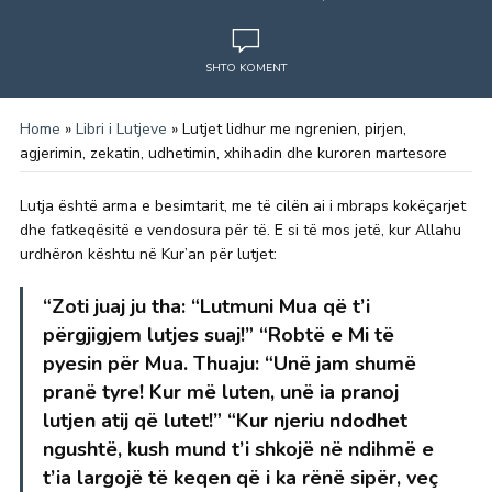
SHTO KOMENT
Home
»
Libri i Lutjeve
»
Lutjet lidhur me ngrenien, pirjen,
agjerimin, zekatin, udhetimin, xhihadin dhe kuroren martesore
Lutja është arma e besimtarit, me të cilën ai i mbraps kokëçarjet
dhe fatkeqësitë e vendosura për të. E si të mos jetë, kur Allahu
urdhëron kështu në Kur’an për lutjet:
“Zoti juaj ju tha: “Lutmuni Mua që t’i
përgjigjem lutjes suaj!” “Robtë e Mi të
pyesin për Mua. Thuaju: “Unë jam shumë
pranë tyre! Kur më luten, unë ia pranoj
lutjen atij që lutet!” “Kur njeriu ndodhet
ngushtë, kush mund t’i shkojë në ndihmë e
t’ia largojë të keqen që i ka rënë sipër, veç