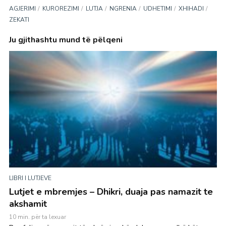
AGJERIMI
KUROREZIMI
LUTJA
NGRENIA
UDHETIMI
XHIHADI
ZEKATI
Ju gjithashtu mund të pëlqeni
LIBRI I LUTJEVE
Lutjet e mbremjes – Dhikri, duaja pas namazit te
akshamit
10 min. për ta lexuar