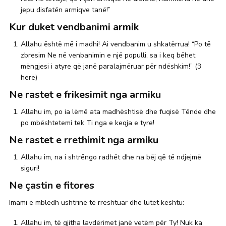
jepu disfatën armiqve tanë!”
Kur duket vendbanimi armik
Allahu është më i madhi! Ai vendbanim u shkatërrua! “Po të
zbresim Ne në venbanimin e një populli, sa i keq bëhet
mëngjesi i atyre që janë paralajmëruar për ndëshkim!” (3
herë)
Ne rastet e frikesimit nga armiku
Allahu im, po ia lëmë ata madhështisë dhe fuqisë Tënde dhe
po mbështetemi tek Ti nga e keqja e tyre!
Ne rastet e rrethimit nga armiku
Allahu im, na i shtrëngo radhët dhe na bëj që të ndjejmë
siguri!
Ne çastin e fitores
Imami e mbledh ushtrinë të rreshtuar dhe lutet kështu:
Allahu im, të gjitha lavdërimet janë vetëm për Ty! Nuk ka