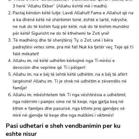
3 herë “Allahu Ekber” (Allahu është më i madhi).
Pastaj këndon këtë lutje: Lavdi Allahut! Fama e Allahut që na
e ka dhënë këtë në shërbimin tonë, është e lartë, ndryshe,
ne nuk do të kishim fuqi për këtë, nuk do të kishim mundësi
për këtë! Sigurisht ne do të kthehemi te Zoti ynë!
Të madhëroj dhe të shenjtëroj Ty, o Zot; unë i bëra
padrejtësi vetes sime, pra më fal! Nuk ka tjetër veç Teje që t’i
falë mëkatet!
Allahu im, në këtë udhëtim kërkojmë nga Ti mirësi e
devocion dhe veprime që Ti i pëlqen!
Allahu im, na e bëj të lehtë këtë udhëtim, na e bëj të afërt
largësinë! Allahu im, Ti je shok në udhëtim e zëvendës në
familje!
Allahu im, mbështetem tek Ti nga vështirësia e udhëtimit,
nga ndërrimi i pamjes sime në të keqe, nga gjetja keq në
kthim e familjes dhe pasurisë, nga kthimi prej gjendjes së
mirë në gjendje të keqe dhe nga mallkimi i viktimës!
Pasi udhetari e sheh vendbanimin per ku
eshte nisur