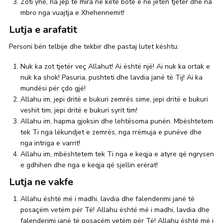
Zoti ynë, na jep të mira në këtë botë e në jetën tjetër dhe na
mbro nga vuajtja e Xhehennemit!
Lutja e arafatit
Personi bën telbije dhe tekbir dhe pastaj lutet kështu:
Nuk ka zot tjetër veç Allahut! Ai është një! Ai nuk ka ortak e
nuk ka shok! Pasuria, pushteti dhe lavdia janë të Tij! Ai ka
mundësi për çdo gjë!
Allahu im, jepi dritë e bukuri zemrës sime, jepi dritë e bukuri
veshit tim, jepi dritë e bukuri syrit tim!
Allahu im, hapma gjoksin dhe lehtësoma punën. Mbështetem
tek Ti nga lëkundjet e zemrës, nga rrëmuja e punëve dhe
nga intriga e varrit!
Allahu im, mbështetem tek Ti nga e keqja e atyre që ngrysen
e gdhihen dhe nga e keqja që sjellin erërat!
Lutja ne vakfe
Allahu është më i madhi, lavdia dhe falenderimi janë të
posaçëm vetëm për Të! Allahu është më i madhi, lavdia dhe
falenderimi janë të posaçëm vetëm për Të! Allahu është më i