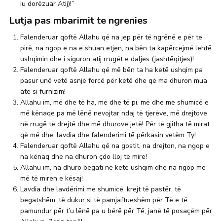
iu dorëzuar Atij)!”
Lutja pas mbarimit te ngrenies
Falenderuar qoftë Allahu që na jep për të ngrënë e për të
pirë, na ngop e na e shuan etjen, na bën ta kapërcejmë lehtë
ushqimin dhe i siguron atij rrugët e daljes (jashtëqitjes)!
Falenderuar qoftë Allahu që më bën ta ha këtë ushqim pa
pasur unë vetë asnjë forcë për këtë dhe që ma dhuron mua
atë si furnizim!
Allahu im, më dhe të ha, më dhe të pi, më dhe me shumicë e
më kënaqe pa më lënë nevojtar ndaj të tjerëve, më drejtove
në rrugë të drejtë dhe më dhurove jetë! Për të gjitha të mirat
që më dhe, lavdia dhe falenderimi të përkasin vetëm Ty!
Falenderuar qoftë Allahu që na gostit, na drejton, na ngop e
na kënaq dhe na dhuron çdo lloj të mire!
Allahu im, na dhuro begati në këtë ushqim dhe na ngop me
më të mirën e kësaj!
Lavdia dhe lavdërimi me shumicë, krejt të pastër, të
begatshëm, të dukur si të pamjaftueshëm për Të e të
pamundur për t’u lënë pa u bërë për Të, janë të posaçëm për