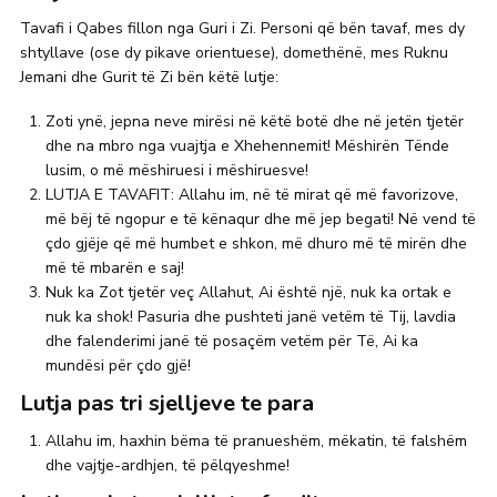
Tavafi i Qabes fillon nga Guri i Zi. Personi që bën tavaf, mes dy
shtyllave (ose dy pikave orientuese), domethënë, mes Ruknu
Jemani dhe Gurit të Zi bën këtë lutje:
Zoti ynë, jepna neve mirësi në këtë botë dhe në jetën tjetër
dhe na mbro nga vuajtja e Xhehennemit! Mëshirën Tënde
lusim, o më mëshiruesi i mëshiruesve!
LUTJA E TAVAFIT: Allahu im, në të mirat që më favorizove,
më bëj të ngopur e të kënaqur dhe më jep begati! Në vend të
çdo gjëje që më humbet e shkon, më dhuro më të mirën dhe
më të mbarën e saj!
Nuk ka Zot tjetër veç Allahut, Ai është një, nuk ka ortak e
nuk ka shok! Pasuria dhe pushteti janë vetëm të Tij, lavdia
dhe falenderimi janë të posaçëm vetëm për Të, Ai ka
mundësi për çdo gjë!
Lutja pas tri sjelljeve te para
Allahu im, haxhin bëma të pranueshëm, mëkatin, të falshëm
dhe vajtje-ardhjen, të pëlqyeshme!