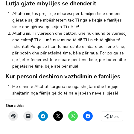
Lutja gjate mbylljes se dhenderit
Allahu im, lus prej Teje mbarësi për familjen time dhe për
gjërat e saj dhe mbështetem tek Ti nga e keqja e familjes
sime dhe gjërave që krijon Ti në të!
Allahu im, Ti vlerëson dhe cakton, unë nuk mund të vlerësoj
dhe caktoj! Ti di, unë nuk mund të di! Ti i njeh të gjitha të
fshehtat! Po qe se filan femër është e mbarë për fenë time,
për botën dhe përjetësinë time, bëje për mua. Por po qe se
një tjetër femër është e mbarë për fenë time, për botën dhe
përjetësinë time, bëje atë për mua!
Kur personi deshiron vazhdimin e familjes
Me emrin e Allahut, largona ne nga shejtani dhe largoje
shejtanin nga fëmija që do të na e japësh neve si pjesë!
Share this:
More