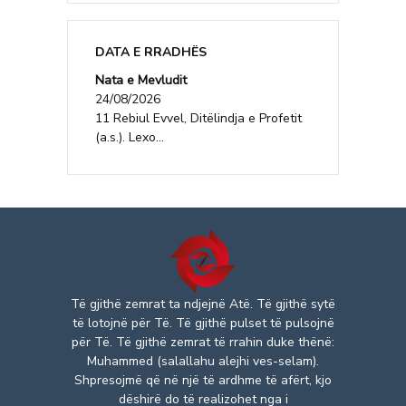
DATA E RRADHËS
Nata e Mevludit
24/08/2026
11 Rebiul Evvel, Ditëlindja e Profetit
(a.s.). Lexo...
Të gjithë zemrat ta ndjejnë Atë. Të gjithë sytë
të lotojnë për Të. Të gjithë pulset të pulsojnë
për Të. Të gjithë zemrat të rrahin duke thënë:
Muhammed (salallahu alejhi ves-selam).
Shpresojmë që në një të ardhme të afërt, kjo
dëshirë do të realizohet nga i