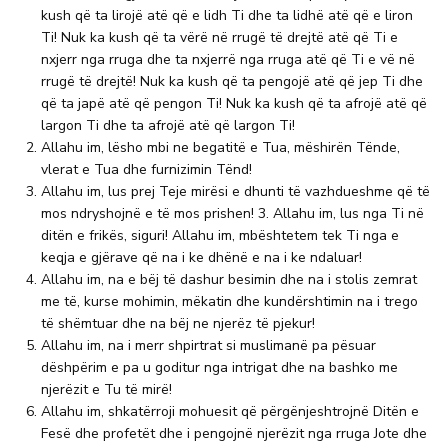
kush që ta lirojë atë që e lidh Ti dhe ta lidhë atë që e liron
Ti! Nuk ka kush që ta vërë në rrugë të drejtë atë që Ti e
nxjerr nga rruga dhe ta nxjerrë nga rruga atë që Ti e vë në
rrugë të drejtë! Nuk ka kush që ta pengojë atë që jep Ti dhe
që ta japë atë që pengon Ti! Nuk ka kush që ta afrojë atë që
largon Ti dhe ta afrojë atë që largon Ti!
Allahu im, lësho mbi ne begatitë e Tua, mëshirën Tënde,
vlerat e Tua dhe furnizimin Tënd!
Allahu im, lus prej Teje mirësi e dhunti të vazhdueshme që të
mos ndryshojnë e të mos prishen! 3. Allahu im, lus nga Ti në
ditën e frikës, siguri! Allahu im, mbështetem tek Ti nga e
keqja e gjërave që na i ke dhënë e na i ke ndaluar!
Allahu im, na e bëj të dashur besimin dhe na i stolis zemrat
me të, kurse mohimin, mëkatin dhe kundërshtimin na i trego
të shëmtuar dhe na bëj ne njerëz të pjekur!
Allahu im, na i merr shpirtrat si muslimanë pa pësuar
dëshpërim e pa u goditur nga intrigat dhe na bashko me
njerëzit e Tu të mirë!
Allahu im, shkatërroji mohuesit që përgënjeshtrojnë Ditën e
Fesë dhe profetët dhe i pengojnë njerëzit nga rruga Jote dhe