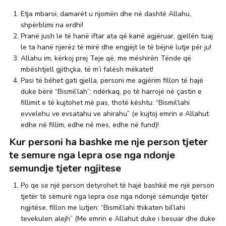
Etja mbaroi, damarët u njomën dhe në dashtë Allahu,
shpërblimi na erdhi!
Pranë jush le të hanë iftar ata që kanë agjëruar, gjellën tuaj
le ta hanë njerëz të mirë dhe engjëjt le të bëjnë lutje për ju!
Allahu im, kërkoj prej Teje që, me mëshirën Tënde që
mbështjell gjithçka, të m’i falësh mëkatet!
Pasi të bëhet gati gjella, personi me agjërim fillon të hajë
duke bërë “Bismil’lah”; ndërkaq, po të harrojë në çastin e
fillimit e të kujtohet më pas, thotë kështu: “Bismil’lahi
evvelehu ve evsatahu ve ahirahu” (e kujtoj emrin e Allahut
edhe në fillim, edhe në mes, edhe në fund)!
Kur personi ha bashke me nje person tjeter
te semure nga lepra ose nga ndonje
semundje tjeter ngjitese
Po qe se një person detyrohet të hajë bashkë me një person
tjetër të sëmurë nga lepra ose nga ndonjë sëmundje tjetër
ngjitëse, fillon me lutjen: “Bismil’lahi thikaten bil’lahi
tevekulen alejh” (Me emrin e Allahut duke i besuar dhe duke