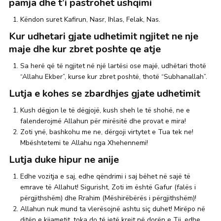
pamja dhe t’i pastrohet ushqimi
Këndon suret Kafirun, Nasr, Ihlas, Felak, Nas.
Kur udhetari gjate udhetimit ngjitet ne nje
maje dhe kur zbret poshte qe atje
Sa herë që të ngjitet në një lartësi ose majë, udhëtari thotë
“Allahu Ekber”, kurse kur zbret poshtë, thotë “Subhanallah”.
Lutja e kohes se zbardhjes gjate udhetimit
Kush dëgjon le të dëgjojë, kush sheh le të shohë, ne e
falenderojmë Allahun për mirësitë dhe provat e mira!
Zoti ynë, bashkohu me ne, dërgoji virtytet e Tua tek ne!
Mbështetemi te Allahu nga Xhehennemi!
Lutja duke hipur ne anije
Edhe vozitja e saj, edhe qëndrimi i saj bëhet në sajë të
emrave të Allahut! Sigurisht, Zoti im është Gafur (falës i
përgjithshëm) dhe Rrahim (Mëshirëbërës i përgjithshëm)!
Allahun nuk mund ta vlerësojnë ashtu siç duhet! Mirëpo në
ditën e kijametit, toka do të jetë krejt në dorën e Tij, edhe