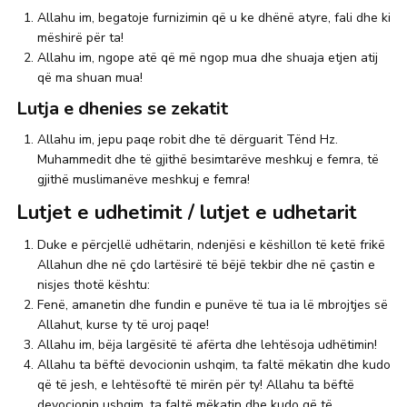
Allahu im, begatoje furnizimin që u ke dhënë atyre, fali dhe ki
mëshirë për ta!
Allahu im, ngope atë që më ngop mua dhe shuaja etjen atij
që ma shuan mua!
Lutja e dhenies se zekatit
Allahu im, jepu paqe robit dhe të dërguarit Tënd Hz.
Muhammedit dhe të gjithë besimtarëve meshkuj e femra, të
gjithë muslimanëve meshkuj e femra!
Lutjet e udhetimit / lutjet e udhetarit
Duke e përcjellë udhëtarin, ndenjësi e këshillon të ketë frikë
Allahun dhe në çdo lartësirë të bëjë tekbir dhe në çastin e
nisjes thotë kështu:
Fenë, amanetin dhe fundin e punëve të tua ia lë mbrojtjes së
Allahut, kurse ty të uroj paqe!
Allahu im, bëja largësitë të afërta dhe lehtësoja udhëtimin!
Allahu ta bëftë devocionin ushqim, ta faltë mëkatin dhe kudo
që të jesh, e lehtësoftë të mirën për ty! Allahu ta bëftë
devocionin ushqim, ta faltë mëkatin dhe kudo që të