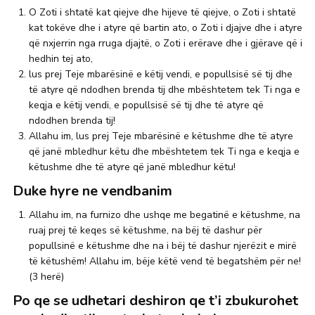
O Zoti i shtatë kat qiejve dhe hijeve të qiejve, o Zoti i shtatë
kat tokëve dhe i atyre që bartin ato, o Zoti i djajve dhe i atyre
që nxjerrin nga rruga djajtë, o Zoti i erërave dhe i gjërave që i
hedhin tej ato,
lus prej Teje mbarësinë e këtij vendi, e popullsisë së tij dhe
të atyre që ndodhen brenda tij dhe mbështetem tek Ti nga e
keqja e këtij vendi, e popullsisë së tij dhe të atyre që
ndodhen brenda tij!
Allahu im, lus prej Teje mbarësinë e këtushme dhe të atyre
që janë mbledhur këtu dhe mbështetem tek Ti nga e keqja e
këtushme dhe të atyre që janë mbledhur këtu!
Duke hyre ne vendbanim
Allahu im, na furnizo dhe ushqe me begatinë e këtushme, na
ruaj prej të keqes së këtushme, na bëj të dashur për
popullsinë e këtushme dhe na i bëj të dashur njerëzit e mirë
të këtushëm! Allahu im, bëje këtë vend të begatshëm për ne!
(3 herë)
Po qe se udhetari deshiron qe t’i zbukurohet