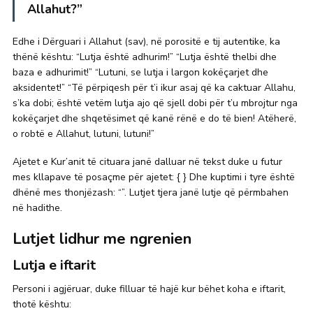
Allahut?”
Edhe i Dërguari i Allahut (sav), në porositë e tij autentike, ka
thënë kështu: “Lutja është adhurim!” “Lutja është thelbi dhe
baza e adhurimit!” “Lutuni, se lutja i largon kokëçarjet dhe
aksidentet!” “Të përpiqesh për t’i ikur asaj që ka caktuar Allahu,
s’ka dobi; është vetëm lutja ajo që sjell dobi për t’u mbrojtur nga
kokëçarjet dhe shqetësimet që kanë rënë e do të bien! Atëherë,
o robtë e Allahut, lutuni, lutuni!”
Ajetet e Kur’anit të cituara janë dalluar në tekst duke u futur
mes kllapave të posaçme për ajetet: { } Dhe kuptimi i tyre është
dhënë mes thonjëzash: “”. Lutjet tjera janë lutje që përmbahen
në hadithe.
Lutjet lidhur me ngrenien
Lutja e iftarit
Personi i agjëruar, duke filluar të hajë kur bëhet koha e iftarit,
thotë kështu: