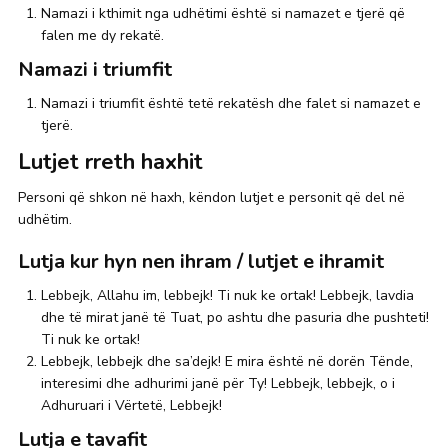
Namazi i kthimit nga udhëtimi është si namazet e tjerë që
falen me dy rekatë.
Namazi i triumfit
Namazi i triumfit është tetë rekatësh dhe falet si namazet e
tjerë.
Lutjet rreth haxhit
Personi që shkon në haxh, këndon lutjet e personit që del në
udhëtim.
Lutja kur hyn nen ihram / lutjet e ihramit
Lebbejk, Allahu im, lebbejk! Ti nuk ke ortak! Lebbejk, lavdia
dhe të mirat janë të Tuat, po ashtu dhe pasuria dhe pushteti!
Ti nuk ke ortak!
Lebbejk, lebbejk dhe sa’dejk! E mira është në dorën Tënde,
interesimi dhe adhurimi janë për Ty! Lebbejk, lebbejk, o i
Adhuruari i Vërtetë, Lebbejk!
Lutja e tavafit