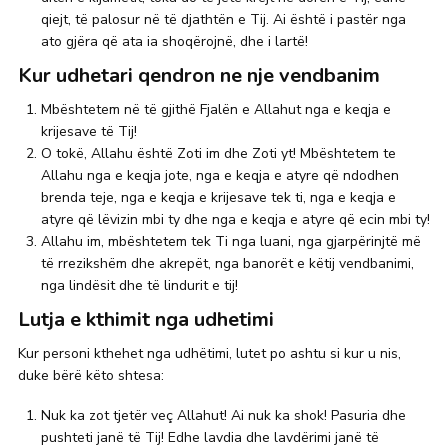
qiejt, të palosur në të djathtën e Tij. Ai është i pastër nga
ato gjëra që ata ia shoqërojnë, dhe i lartë!
Kur udhetari qendron ne nje vendbanim
Mbështetem në të gjithë Fjalën e Allahut nga e keqja e
krijesave të Tij!
O tokë, Allahu është Zoti im dhe Zoti yt! Mbështetem te
Allahu nga e keqja jote, nga e keqja e atyre që ndodhen
brenda teje, nga e keqja e krijesave tek ti, nga e keqja e
atyre që lëvizin mbi ty dhe nga e keqja e atyre që ecin mbi ty!
Allahu im, mbështetem tek Ti nga luani, nga gjarpërinjtë më
të rrezikshëm dhe akrepët, nga banorët e këtij vendbanimi,
nga lindësit dhe të lindurit e tij!
Lutja e kthimit nga udhetimi
Kur personi kthehet nga udhëtimi, lutet po ashtu si kur u nis,
duke bërë këto shtesa:
Nuk ka zot tjetër veç Allahut! Ai nuk ka shok! Pasuria dhe
pushteti janë të Tij! Edhe lavdia dhe lavdërimi janë të