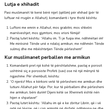
Lutja e xhihadit
Pasi muslimanët të kenë bërë nijet (qëllim) për xhihad (për të
luftuar në rrugën e Allahut), komandanti i tyre thotë kështu:
Luftoni me emrin e Allahut, mos grabitni, mos shkelni
marrëveshjet, mos gjymtoni, mos vrisni fëmijë!
Pastaj lutet kështu: “Allahu im, Ti je fuqia ime, ndihmëtari im!
Me mirësinë Tënde unë e ndaloj armikun, me ndihmën Tënde
sulmoj dhe me mbështetjen Tënde përleshem!”
Kur muslimanet perballen me armikun
Komandanti pret një kohë të përshtatshme, pastaj e porosit
ushtrinë siç e porosiste Profeti (sav) ose në një mënyrë të
ngjashme. Për shembull, kështu:
“O njerëz! Mos e kërkoni vetë të përlesheni me armikun dhe
lutiuni Allahut për falje. Por, kur të përballeni dhe përlesheni
me armikun, bëni durim! Dijeni këtë se Xhenneti është nën
hijen e shpatave!”
Pastaj lutet kështu: “Allahu im që e ke zbritur Librin, që i vë
retë në lëvizje, që i çon armiqtë në disfatë, ndihmona ne dhe