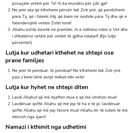
posaçëm vetëm për Të! Ai ka mundësi për çdo gjë!
Ne jemi ata që kthehemi përsëri tek Zoti ynë, që pendohemi
para Tij, që i falemi Atij, që biem në sexhde para Tij dhe që e
falenderojmë vetëm Zotin tonë!
Allahu është besnik në premtim, Ai e ndihmoi robin e Vet dhe
i shkatërroi vetëm për vetëm të gjitha ndarjet! (Kjo lutje
përsëritet)
Lutja kur udhetari kthehet ne shtepi ose
prane familjes
Ne jemi të penduar, të penduar! Ne kthehemi tek Zoti ynë
pasi s’kemi lënë asnjë mëkat mbi vete!
Lutja kur hyhet ne shtepi diten
Lavdi Allahut që më mjafton mua e që më strehon mua!
Lavdëruar qoftë Allahu që më jep të ha e të pi, lavdëruar
qoftë Allahu që më jep favore mua! Allahu im, të lutem të më
mbrosh nga zjarri!
Namazi i kthimit nga udhetimi