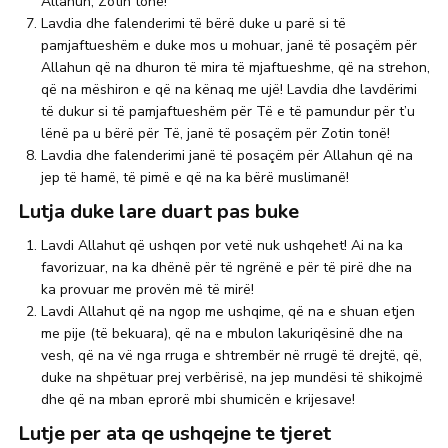
Allahun, Zotin tonë!
Lavdia dhe falenderimi të bërë duke u parë si të
pamjaftueshëm e duke mos u mohuar, janë të posaçëm për
Allahun që na dhuron të mira të mjaftueshme, që na strehon,
që na mëshiron e që na kënaq me ujë! Lavdia dhe lavdërimi
të dukur si të pamjaftueshëm për Të e të pamundur për t’u
lënë pa u bërë për Të, janë të posaçëm për Zotin tonë!
Lavdia dhe falenderimi janë të posaçëm për Allahun që na
jep të hamë, të pimë e që na ka bërë muslimanë!
Lutja duke lare duart pas buke
Lavdi Allahut që ushqen por vetë nuk ushqehet! Ai na ka
favorizuar, na ka dhënë për të ngrënë e për të pirë dhe na
ka provuar me provën më të mirë!
Lavdi Allahut që na ngop me ushqime, që na e shuan etjen
me pije (të bekuara), që na e mbulon lakuriqësinë dhe na
vesh, që na vë nga rruga e shtrembër në rrugë të drejtë, që,
duke na shpëtuar prej verbërisë, na jep mundësi të shikojmë
dhe që na mban eprorë mbi shumicën e krijesave!
Lutje per ata qe ushqejne te tjeret