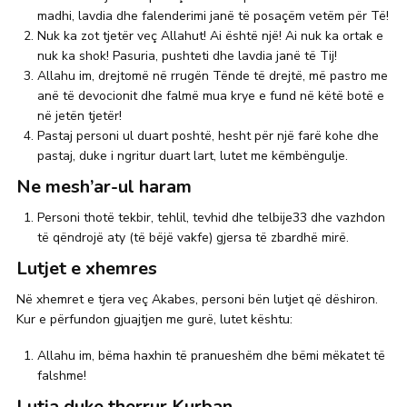
madhi, lavdia dhe falenderimi janë të posaçëm vetëm për Të!
Nuk ka zot tjetër veç Allahut! Ai është një! Ai nuk ka ortak e
nuk ka shok! Pasuria, pushteti dhe lavdia janë të Tij!
Allahu im, drejtomë në rrugën Tënde të drejtë, më pastro me
anë të devocionit dhe falmë mua krye e fund në këtë botë e
në jetën tjetër!
Pastaj personi ul duart poshtë, hesht për një farë kohe dhe
pastaj, duke i ngritur duart lart, lutet me këmbëngulje.
Ne mesh’ar-ul haram
Personi thotë tekbir, tehlil, tevhid dhe telbije33 dhe vazhdon
të qëndrojë aty (të bëjë vakfe) gjersa të zbardhë mirë.
Lutjet e xhemres
Në xhemret e tjera veç Akabes, personi bën lutjet që dëshiron.
Kur e përfundon gjuajtjen me gurë, lutet kështu:
Allahu im, bëma haxhin të pranueshëm dhe bëmi mëkatet të
falshme!
Lutja duke therrur Kurban