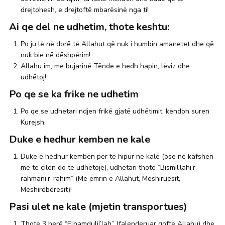
drejtohesh, e drejtoftë mbarësinë nga ti!
Ai qe del ne udhetim, thote keshtu:
Po ju lë në dorë të Allahut që nuk i humbin amanetet dhe që
nuk bie në dëshpërim!
Allahu im, me bujarinë Tënde e hedh hapin, lëviz dhe
udhëtoj!
Po qe se ka frike ne udhetim
Po qe se udhëtari ndjen frikë gjatë udhëtimit, këndon suren
Kurejsh.
Duke e hedhur kemben ne kale
Duke e hedhur këmbën për të hipur në kalë (ose në kafshën
me të cilën do të udhëtojë), udhëtari thotë “Bismil’lahi’r-
rahmani’r-rahim” (Me emrin e Allahut, Mëshiruesit,
Mëshirëbërësit)!
Pasi ulet ne kale (mjetin transportues)
Thotë 3 herë “Elhamdulil’lah” (falenderuar qoftë Allahu) dhe