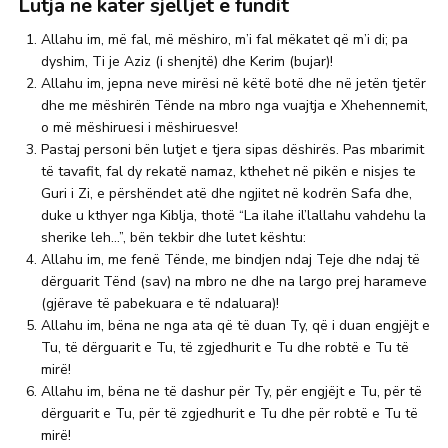
Lutja ne kater sjelljet e fundit
Allahu im, më fal, më mëshiro, m’i fal mëkatet që m’i di; pa
dyshim, Ti je Aziz (i shenjtë) dhe Kerim (bujar)!
Allahu im, jepna neve mirësi në këtë botë dhe në jetën tjetër
dhe me mëshirën Tënde na mbro nga vuajtja e Xhehennemit,
o më mëshiruesi i mëshiruesve!
Pastaj personi bën lutjet e tjera sipas dëshirës. Pas mbarimit
të tavafit, fal dy rekatë namaz, kthehet në pikën e nisjes te
Guri i Zi, e përshëndet atë dhe ngjitet në kodrën Safa dhe,
duke u kthyer nga Kiblja, thotë “La ilahe il’lallahu vahdehu la
sherike leh…”, bën tekbir dhe lutet kështu:
Allahu im, me fenë Tënde, me bindjen ndaj Teje dhe ndaj të
dërguarit Tënd (sav) na mbro ne dhe na largo prej harameve
(gjërave të pabekuara e të ndaluara)!
Allahu im, bëna ne nga ata që të duan Ty, që i duan engjëjt e
Tu, të dërguarit e Tu, të zgjedhurit e Tu dhe robtë e Tu të
mirë!
Allahu im, bëna ne të dashur për Ty, për engjëjt e Tu, për të
dërguarit e Tu, për të zgjedhurit e Tu dhe për robtë e Tu të
mirë!