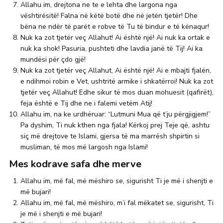
Allahu im, drejtona ne te e lehta dhe largona nga
vështirësitë! Falna në këtë botë dhe në jetën tjetër! Dhe
bëna ne ndër të parët e robve të Tu të bindur e të kënaqur!
Nuk ka zot tjetër veç Allahut! Ai është një! Ai nuk ka ortak e
nuk ka shok! Pasuria, pushteti dhe lavdia janë të Tij! Ai ka
mundësi për çdo gjë!
Nuk ka zot tjetër veç Allahut, Ai është një! Ai e mbajti fjalën,
e ndihmoi robin e Vet, ushtritë armike i shkatërroi! Nuk ka zot
tjetër veç Allahut! Edhe sikur të mos duan mohuesit (qafirët),
feja është e Tij dhe ne i falemi vetëm Atij!
Allahu im, na ke urdhëruar: “Lutmuni Mua që t’ju përgjigjem!”
Pa dyshim, Ti nuk kthen nga fjala! Kërkoj prej Teje që, ashtu
siç më drejtove te Islami, gjersa të ma marrësh shpirtin si
musliman, të mos më largosh nga Islami!
Mes kodrave safa dhe merve
Allahu im, më fal, më mëshiro se, sigurisht Ti je më i shenjti e
më bujari!
Allahu im, më fal, më mëshiro, m’i fal mëkatet se, sigurisht, Ti
je më i shenjti e më bujari!