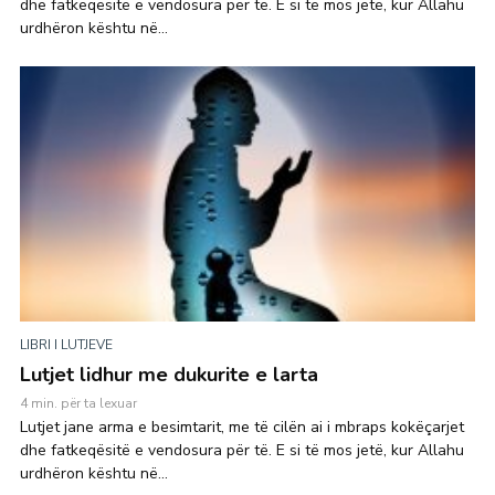
dhe fatkeqësitë e vendosura për të. E si të mos jetë, kur Allahu
urdhëron kështu në...
LIBRI I LUTJEVE
Lutjet lidhur me dukurite e larta
4 min. për ta lexuar
Lutjet jane arma e besimtarit, me të cilën ai i mbraps kokëçarjet
dhe fatkeqësitë e vendosura për të. E si të mos jetë, kur Allahu
urdhëron kështu në...