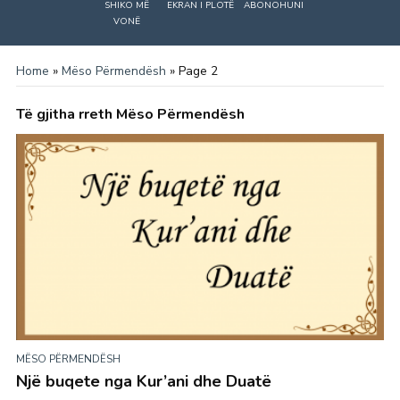
SHIKO MË
EKRAN I PLOTË
ABONOHUNI
VONË
Home
»
Mëso Përmendësh
»
Page 2
Të gjitha rreth Mëso Përmendësh
MËSO PËRMENDËSH
Një buqete nga Kur’ani dhe Duatë