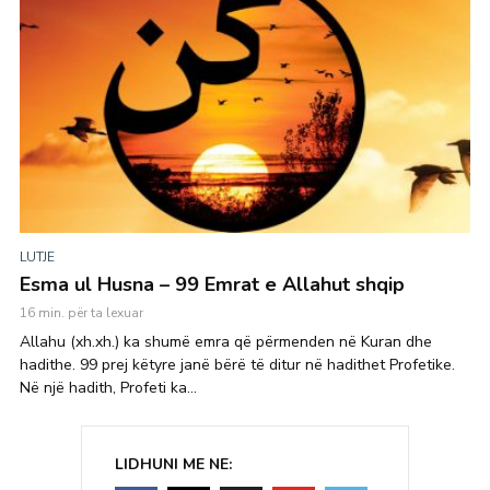
LUTJE
Esma ul Husna – 99 Emrat e Allahut shqip
16 min. për ta lexuar
Allahu (xh.xh.) ka shumë emra që përmenden në Kuran dhe
hadithe. 99 prej këtyre janë bërë të ditur në hadithet Profetike.
Në një hadith, Profeti ka...
LIDHUNI ME NE: