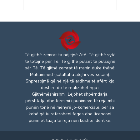
Të gjithë zemrat ta ndjejnë Atë. Të gjithë sytë
të lotojnë për Të. Të gjithë pulset të pulsojnë
për Të. Të gjithë zemrat të rrahin duke thënë:
Muhammed (salallahu alejhi ves-selam).
Shpresojmë që në një të ardhme të afërt, kjo
dëshirë do të realizohet nga i
Gjithëmëshirshmi. Lejohet shpërndarja,
përshtatja dhe formimi i punimeve të reja mbi
punën tonë në mënyrë jo-komerciale, për sa
kohë që iu referoheni faqes dhe licenconi
punimet tuaja të reja nën kushte identike.