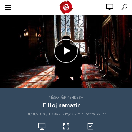
MËSO PËRMENDËSH
Filloj namazin
01/01/2018
1,706 klikim/e
2 min. për ta lexuar