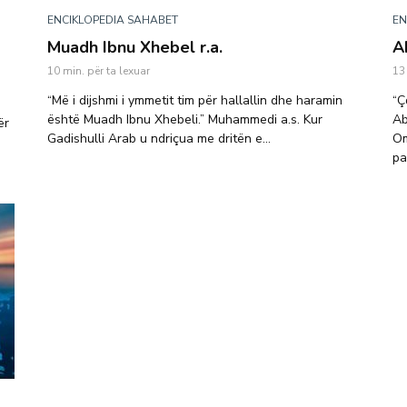
ENCIKLOPEDIA SAHABET
EN
Muadh Ibnu Xhebel r.a.
A
10 min. për ta lexuar
13
“Më i dijshmi i ymmetit tim për hallallin dhe haramin
“Ç
është Muadh Ibnu Xhebeli.” Muhammedi a.s. Kur
Ab
ër
Gadishulli Arab u ndriçua me dritën e...
Om
pa