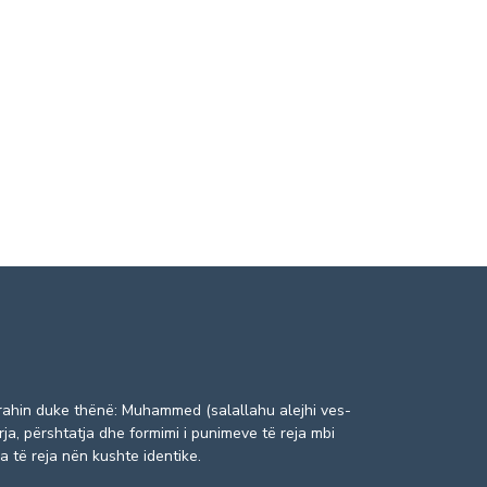
ë rrahin duke thënë: Muhammed (salallahu alejhi ves-
ja, përshtatja dhe formimi i punimeve të reja mbi
 të reja nën kushte identike.