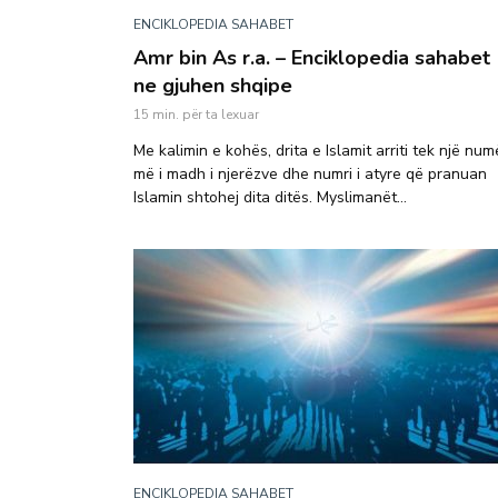
ENCIKLOPEDIA SAHABET
Amr bin As r.a. – Enciklopedia sahabet
ne gjuhen shqipe
15 min. për ta lexuar
Me kalimin e kohës, drita e Islamit arriti tek një num
më i madh i njerëzve dhe numri i atyre që pranuan
Islamin shtohej dita ditës. Myslimanët...
ENCIKLOPEDIA SAHABET