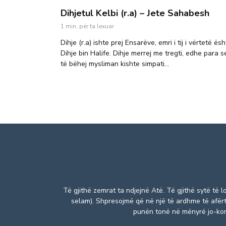
Dihjetul Kelbi (r.a) – Jete Sahabesh
1 min. për ta lexuar
Dihje (r.a) ishte prej Ensarëve, emri i tij i vërtetë ës
Dihje bin Halife. Dihje merrej me tregti, edhe para s
të bëhej mysliman kishte simpati...
Të gjithë zemrat ta ndjejnë Atë. Të gjithë sytë të 
selam). Shpresojmë që në një të ardhme të afërt,
punën tonë në mënyrë jo-kome