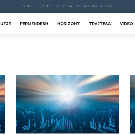
PYETJE
FËMIJËT
DËRGESA
PEJGAMBERI A.S.V.S.
LUTJE
PËRMENDËSH
HORIZONT
TRAJTESA
VIDEO