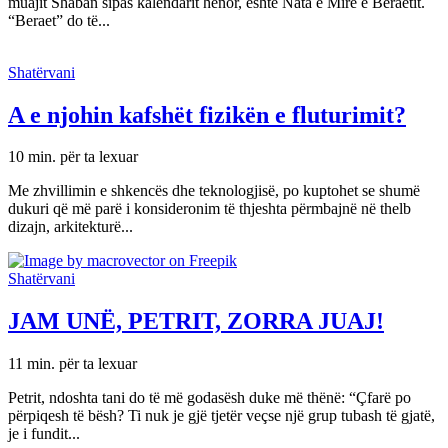
muajit Shaban sipas kalendarit hënor, është Nata e Mirë e Beraetit.
“Beraet” do të...
Shatërvani
A e njohin kafshët fizikën e fluturimit?
10 min. për ta lexuar
Me zhvillimin e shkencës dhe teknologjisë, po kuptohet se shumë
dukuri që më parë i konsideronim të thjeshta përmbajnë në thelb
dizajn, arkitekturë...
Shatërvani
JAM UNË, PETRIT, ZORRA JUAJ!
11 min. për ta lexuar
Petrit, ndoshta tani do të më godasësh duke më thënë: “Çfarë po
përpiqesh të bësh? Ti nuk je gjë tjetër veçse një grup tubash të gjatë,
je i fundit...