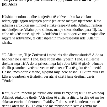
(M. Akif)
Kështu mendon ai, dhe te njerëzit të cilëve nuk u ka vdekur
ndërgjegjja zgjon ndjenjën për të jetuar në mënyrë njerëzore. Këto
ndjenja i artikulon me himnet e frikë-respektit ndaj Allahut; rënkon
me bindjen se Allahu po e shikon, madje sikurndodhet para Tij. Ja,
edhe në këtë temë, një zë i këndshëm i disa buqetave me dizajne dhe
ngjyra të ndryshme, të cilat shprehin frikë-respektin ndaj Allahut
xh.sh.:
“O Allahu im, Ti je Zotëruesi i mëshirës dhe dhembshurisë! A do ta
hedhësh në zjarrin Tënd, këtë robin dhe lypësin Tënd, i cili është
drejtuar nga Ti? A do ta privosh nga falja Jote këtë të gjorë, bëmat e
të cilit pastrohen vetëm e vetëm në detet e Tua të gjëra të rahmetit?
Hasha, mos qoftë e thënë, njëqind mijë herë hasha! Ti kurrë nuk i ke
kthyer duarbosh e të zhgënjyer ata të cilët i janë drejtuar derës
Tënde!”
Këtu, sikur i mbetur pa frymë dhe sikur t’i “goditej teli” i frikës ndaj
Allahut, rënkon e thotë: “Ah sikur të arrija ta dija… ta dija që ma ke
shkruar emrin në fletoren e “saidëve” dhe se më ke nderuar me të
qënit i afërt me Ty! Ta dija e të më mbusheshin sytë e zemra me