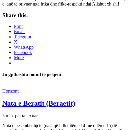
e janë të privuar nga frika dhe frikë-respekti ndaj Allahut xh.sh.!
Share this:
Print
Email
Telegram
X
WhatsApp
Facebook
More
Ju gjithashtu mund të pëlqeni
Horizont
Nata e Beratit (Beraetit)
5 min. për ta lexuar
Nata e pesëmbëdhjetë (nata që lidh ditën e 14 me ditën e 15) të