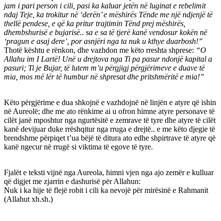
jam i pari person i cili, pasi ka kaluar jetën në luginat e rebelimit
ndaj Teje, ka trokitur në ‘derën’ e mëshirës Tënde me një ndjenjë të
thellë pendese, e që ka pritur trajtimin Tënd prej mëshirës,
dhembshurisë e bujarisë.. sa e sa të tjerë kanë vendosur kokën në
‘pragun e asaj dere’, por asnjëri nga ta nuk u kthye duarbosh!”
Thotë kështu e rënkon, dhe vazhdon me këto rreshta shprese:
“O
Allahu im I Lartë! Unë u drejtova nga Ti pa pasur ndonjë kapital a
pasuri; Ti je Bujar, të lutem m’u përgjigj përgjërimeve e duave të
mia, mos më lër të humbur në shpresat dhe pritshmëritë e mia!”
Këto përgjërime e dua shkojnë e vazhdojnë në linjën e atyre që ishin
në Aureolë; dhe me ato rënkime ai u ofron himne atyre personave të
cilët janë mposhtur nga ngurtësitë e zemrave të tyre dhe atyre të cilët
kanë devijuar duke rrëshqitur nga rruga e drejtë.. e me këto djegie të
brendshme përpiqet t’ua bëjë të ditura ato edhe shpirtrave të atyre që
kanë ngecur në rrugë si viktima të egove të tyre.
Fjalët e teksti vijnë nga Aureola, himni vjen nga ajo zemër e kulluar
që digjet me zjarrin e dashurisë për Allahun:
Nuk i ka hije të flejë robit i cili ka nevojë për mirësinë e Rahmanit
(Allahut xh.sh.)