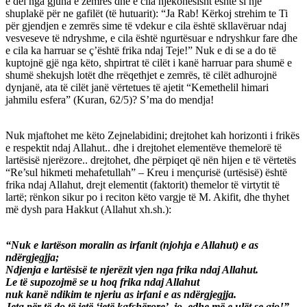
e del nga gjuha e zemrës dhe e cila njëkohësisht është si një
shuplakë për ne gafilët (të hutuarit): “Ja Rab! Kërkoj strehim te Ti
për gjendjen e zemrës sime të vdekur e cila është skllavëruar ndaj
vesveseve të ndryshme, e cila është ngurtësuar e ndryshkur fare dhe
e cila ka harruar se ç’është frika ndaj Teje!” Nuk e di se a do të
kuptojnë gjë nga këto, shpirtrat të cilët i kanë harruar para shumë e
shumë shekujsh lotët dhe rrëqethjet e zemrës, të cilët adhurojnë
dynjanë, ata të cilët janë vërtetues të ajetit “Kemethelil himari
jahmilu esfera” (Kuran, 62/5)? S’ma do mendja!
Nuk mjaftohet me këto Zejnelabidini; drejtohet kah horizonti i frikës
e respektit ndaj Allahut.. dhe i drejtohet elementëve themelorë të
lartësisë njerëzore.. drejtohet, dhe përpiqet që nën hijen e të vërtetës
“Re’sul hikmeti mehafetullah” – Kreu i mençurisë (urtësisë) është
frika ndaj Allahut, drejt elementit (faktorit) themelor të virtytit të
lartë; rënkon sikur po i reciton këto vargje të M. Akifit, dhe thyhet
më dysh para Hakkut (Allahut xh.sh.):
“Nuk e lartëson moralin as irfanit (njohja e Allahut) e as
ndërgjegjja;
Ndjenja e lartësisë te njerëzit vjen nga frika ndaj Allahut.
Le të supozojmë se u hoq frika ndaj Allahut
nuk kanë ndikim te njeriu as irfani e as ndërgjegjja.
Jeta për të do të jetë ‘jetë kafshërore’, jo, edhe më e ulët se ajo!”