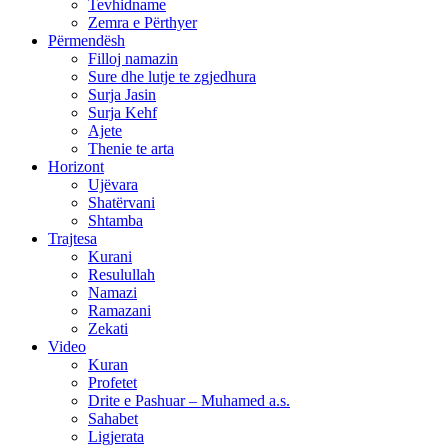
Tevhidname
Zemra e Përthyer
Përmendësh
Filloj namazin
Sure dhe lutje te zgjedhura
Surja Jasin
Surja Kehf
Ajete
Thenie te arta
Horizont
Ujëvara
Shatërvani
Shtamba
Trajtesa
Kurani
Resulullah
Namazi
Ramazani
Zekati
Video
Kuran
Profetet
Drite e Pashuar – Muhamed a.s.
Sahabet
Ligjerata