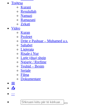
Trajtesa
Kurani
Resulullah
Namazi
Ramazani
Zekati
Video
Kuran
Profetet
Drite e Pashuar – Muhamed a.s.
Sahabet
Ligjerata
Risale-i Nur
Lutje (dua) shqip
Ngjarje / Rrefime
Teuhid – Besim
Seriale
Filma
Dokumentare
📅
📤
···