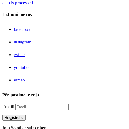
data is processed.
Lidhuni me ne:
facebook
instagram
twitter
youtube
vimeo
Për postimet e reja
Emaili
Regjistrohu
Join 58 other subscribers