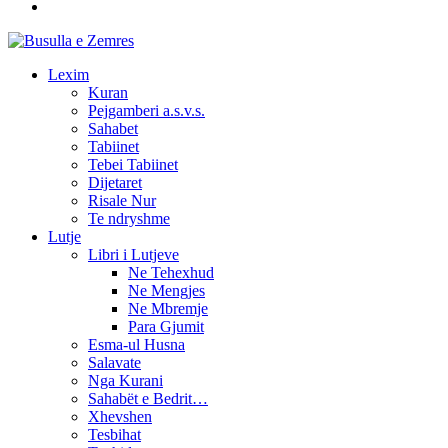
Lexim
Kuran
Pejgamberi a.s.v.s.
Sahabet
Tabiinet
Tebei Tabiinet
Dijetaret
Risale Nur
Te ndryshme
Lutje
Libri i Lutjeve
Ne Tehexhud
Ne Mengjes
Ne Mbremje
Para Gjumit
Esma-ul Husna
Salavate
Nga Kurani
Sahabët e Bedrit…
Xhevshen
Tesbihat