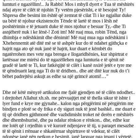
lumturi e ngazëllim!.. Ja Rabbi! Mos i mbyll dyert e Tua të mëshirës
ndaj atyre të cilët të njohin Ty vetëm pjesërisht, e të besojnë Ty!
Shpresa dhe besimi im është që zemrat të cilat Ti i ke ngjallur duke
ua bërë të njohur ekzistencën Tënde të lartë të mos i lësh në
poshtërimin e të jetuarit duke të mos njohur e besuar Ty,–dhe Ti
asnjëherë nuk i ke lënë-! Zoti im! Më ruaj mua, robin Tënd, nga
dhimbja e ndëshkimit dhe dënimit! Më ruaj mua nga ndëshkimi i
Xhehennemit atë ditë më se të ashpër kur do të ndahet gjithçka e
hajrit nga ato që nuk janë të hajrit, kur duart e këmbët do
ngatërrohen mes vete nga brenga e llogaridhënies, kur shpirtrat e
lartësuar me mirësi do të ngazëllehen nga lumturia e të qënit në
gradë të lartë te Ti, kur fatkëqijtë të cilët i kanë nxirë jetët e tyre me
të qëndruarit larg nga Ti do të dridhen.. dhe atë ditë kur nuk do t’i
bëhet padrejtësi askujt as edhe sa një grimcë atomi!…”
Dhe në këtë mënyrë artikulon me fjalë gjendjen në të cilën ndodhet..
i drejtohet Allahut xh.sh. me përvuajtjet më të thella sikur të ishte i
lyer fund e krye me gjynahe.. kalon nga përgjërimi në përgjërim me
bindjen e plotë se dy frika e dy siguri nuk të jenë bashkë.. me duart e
tij që dridhen gjithmonë dhe vazhdimisht troket në derën e mëshirës
dhe dhembshurisë, dhe pa ndalur rënkon e rënkon.. dhe, edhe kur
me lotët që i rrjedhin u vë kurorë ndjenjave të tij, u paraqet mesazhe
të të qënit i rrënuar e shkatërruar shpirtrave të vdekur, të cilët
ndonëse janë nën petkun e besimit, janë larguar nga imani i vërtetë,