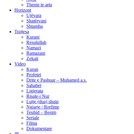
Thenie te arta
Horizont
Ujëvara
Shatërvani
Shtamba
Trajtesa
Kurani
Resulullah
Namazi
Ramazani
Zekati
Video
Kuran
Profetet
Drite e Pashuar – Muhamed a.s.
Sahabet
Ligjerata
Risale-i Nur
Lutje (dua) shqip
Ngjarje / Rrefime
Teuhid – Besim
Seriale
Filma
Dokumentare
📅