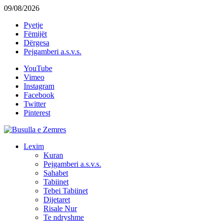
09/08/2026
Pyetje
Fëmijët
Dërgesa
Pejgamberi a.s.v.s.
YouTube
Vimeo
Instagram
Facebook
Twitter
Pinterest
Lexim
Kuran
Pejgamberi a.s.v.s.
Sahabet
Tabiinet
Tebei Tabiinet
Dijetaret
Risale Nur
Te ndryshme