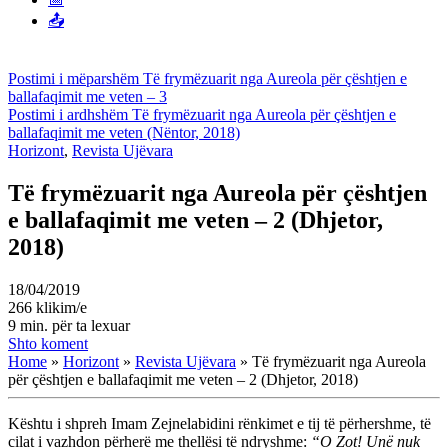
📤
Postimi i mëparshëm
Të frymëzuarit nga Aureola për çështjen e
ballafaqimit me veten – 3
Postimi i ardhshëm
Të frymëzuarit nga Aureola për çështjen e
ballafaqimit me veten (Nëntor, 2018)
Horizont
,
Revista Ujëvara
Të frymëzuarit nga Aureola për çështjen
e ballafaqimit me veten – 2 (Dhjetor,
2018)
18/04/2019
266 klikim/e
9 min. për ta lexuar
Shto koment
Home
»
Horizont
»
Revista Ujëvara
»
Të frymëzuarit nga Aureola
për çështjen e ballafaqimit me veten – 2 (Dhjetor, 2018)
Kështu i shpreh Imam Zejnelabidini rënkimet e tij të përhershme, të
cilat i vazhdon përherë me thellësi të ndryshme:
“O Zot! Unë nuk