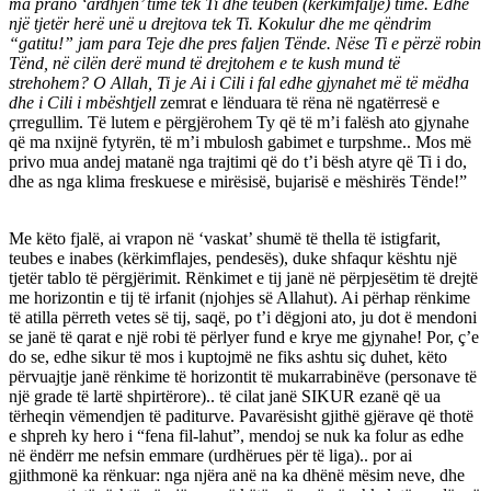
ma prano ‘ardhjen’ time tek Ti dhe teuben (kërkimfalje) time. Edhe
një tjetër herë unë u drejtova tek Ti. Kokulur dhe me qëndrim
“gatitu!” jam para Teje dhe pres faljen Tënde. Nëse Ti e përzë robin
Tënd, në cilën derë mund të drejtohem e te kush mund të
strehohem? O Allah, Ti je Ai i Cili i fal edhe gjynahet më të mëdha
dhe i Cili i mbështjell
zemrat e lënduara të rëna në ngatërresë e
çrregullim. Të lutem e përgjërohem Ty që të m’i falësh ato gjynahe
që ma nxijnë fytyrën, të m’i mbulosh gabimet e turpshme.. Mos më
privo mua andej matanë nga trajtimi që do t’i bësh atyre që Ti i do,
dhe as nga klima freskuese e mirësisë, bujarisë e mëshirës Tënde!”
Me këto fjalë, ai vrapon në ‘vaskat’ shumë të thella të istigfarit,
teubes e inabes (kërkimflajes, pendesës), duke shfaqur kështu një
tjetër tablo të përgjërimit. Rënkimet e tij janë në përpjesëtim të drejtë
me horizontin e tij të irfanit (njohjes së Allahut). Ai përhap rënkime
të atilla përreth vetes së tij, saqë, po t’i dëgjoni ato, ju dot ë mendoni
se janë të qarat e një robi të përlyer fund e krye me gjynahe! Por, ç’e
do se, edhe sikur të mos i kuptojmë ne fiks ashtu siç duhet, këto
përvuajtje janë rënkime të horizontit të mukarrabinëve (personave të
një grade të lartë shpirtërore).. të cilat janë SIKUR ezanë që ua
tërheqin vëmendjen të paditurve. Pavarësisht gjithë gjërave që thotë
e shpreh ky hero i “fena fil-lahut”, mendoj se nuk ka folur as edhe
në ëndërr me nefsin emmare (urdhërues për të liga).. por ai
gjithmonë ka rënkuar: nga njëra anë na ka dhënë mësim neve, dhe