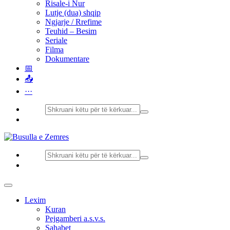
Risale-i Nur
Lutje (dua) shqip
Ngjarje / Rrefime
Teuhid – Besim
Seriale
Filma
Dokumentare
📅
📤
···
Lexim
Kuran
Pejgamberi a.s.v.s.
Sahabet