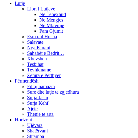
Lutje
Libri i Lutjeve
Ne Tehexhud
Ne Mengjes
Ne Mbremje
Para Gjumit
Esma-ul Husna
Salavate
Nga Kurani
Sahabët e Bedrit…
Xhevshen
Tesbihat
Tevhidname
Zemra e Përthyer
Përmendësh
Filloj namazin
Sure dhe lutje te zgjedhura
Surja Jasin
Surja Kehf
Ajete
Thenie te arta
Horizont
Ujëvara
Shatërvani
Shtamba