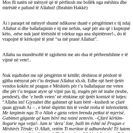
Mos fli natën në mënyrë që të përfitosh me bollëk nga mëshira dhe
mirësitë e pafund të Allahut! (Ibrahim Hakkë)
Ai i paraqet në mënyrë shumë ndikuese duatë e përgjërimet e tij ndaj
Allahut si dhe ballafaqimin e tij me nefsin, saqë për ata që i kuptojnë
këto, -nëse nuk janë tërësisht të vdekur nga ana shpirtërore!-, do të
vrapojnë të kërkojnë të jenë “sa më pranë Allahut”.
Allahu na mundësoftë të zgjohemi me ato dua të përbrendshme e të
vijmë në vete!..
Nuk mjaftohet me një përgjërim të këtillë; dëshiron të përdorë të
gjitha mënyrat për t’iu drejtuar Allahut xh.sh. Edhe një herë tjetër
vendos kokën në pragun e Mëshirës për t’u ballafaquar me veten
dhe për t’u treguar atyre që vijnë pas tij, rrugën për në inabe (teube,
pendesë), dhe ‘e hedh veten’ në rënkime një tjetër kornizë të lutjes:
“Allahu im! Gjynahet dhe gabimet që kam bërë –kushedi se çfarë
quan gjynah Ai – , e bënë shpirtin tim të veshë rroba të inferioritetit
.
Me largimin nga Ti o Allah e gjeta veten brenda petkut të mjerisë.
Gabimet gjigante që kam bërë ma nxinë zemrën. –Çfarë kërkim-
llogarie nga vetja!- Jam te ‘dera’ Jote, balli im është në Pragun e
Mëshirës Tënde; O Allah, vetëm Ti meriton të adhurohesh! Të lutem