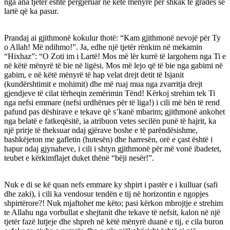
nga ana tjetër është përgjëruar në këtë mënyrë për shkak të gradës së
lartë që ka pasur.
Prandaj ai gjithmonë kokulur thotë: “Kam gjithmonë nevojë për Ty
o Allah! Më ndihmo!”. Ja, edhe një tjetër rënkim në mekamin
“Hixhaz”: “O Zoti im i Lartë! Mos më lër kurrë të largohem nga Ti e
në këtë mënyrë të bie në ligësi. Mos më lejo që të bie nga gabimi në
gabim, e në këtë mënyrë të hap velat drejt detit të Isjanit
(kundërshtimit e mohimit) dhe më ruaj mua nga zvarritja drejt
gjendjeve të cilat tërheqin zemërimin Tënd! Kërkoj strehim tek Ti
nga nefsi emmare (nefsi urdhërues për të liga!) i cili më bën të rend
pafund pas dëshirave e tekave që s’kanë mbarim; gjithmonë ankohet
nga belatë e fatkeqësitë, ia atribuon vetes secilën punë të hajrit, ka
një prirje të theksuar ndaj gjërave boshe e të parëndësishme,
bashkëjeton me gafletin (hutesën) dhe harresën, orë e çast është i
hapur ndaj gjynaheve, i cili i shtyn gjithmonë për më vonë ibadetet,
teubet e kërkimflajet duket thënë “bëji nesër!”.
Nuk e di se kë quan nefs emmare ky shpirt i pastër e i kulluar (safi
dhe zaki), i cili ka vendosur tendën e tij në horizontin e ngopjes
shpirtërore?! Nuk mjaftohet me këto; pasi kërkon mbrojtje e strehim
te Allahu nga vorbullat e shejtanit dhe tekave të nefsit, kalon në një
tjetër fazë lutjeje dhe shpreh në këtë mënyrë duanë e tij, e cila buron