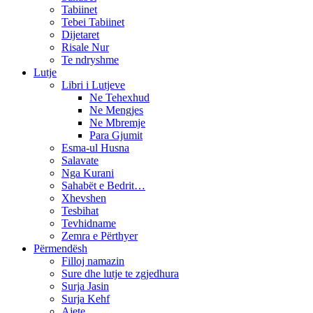
Tabiinet
Tebei Tabiinet
Dijetaret
Risale Nur
Te ndryshme
Lutje
Libri i Lutjeve
Ne Tehexhud
Ne Mengjes
Ne Mbremje
Para Gjumit
Esma-ul Husna
Salavate
Nga Kurani
Sahabët e Bedrit…
Xhevshen
Tesbihat
Tevhidname
Zemra e Përthyer
Përmendësh
Filloj namazin
Sure dhe lutje te zgjedhura
Surja Jasin
Surja Kehf
Ajete