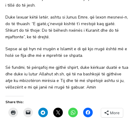
i tillë do të jesh.
Duke lexuar këtë letër, ashtu si Junus Emre, që lexon mesnevi-n,
do të thuash: “E gjatë,ç’nevojë kishtë t’i rrestojë kaq gjatë.
Shkurt do të thoje: Do të bëhesh nxënës i Kuranit dhe do të
mjaftonte”, ke të drejtë.
Sepse ai që hyn në rrugën e Islamit e di që kjo rrugë është më e
holë se fija dhe më e mprehtë se shpata.
Së fundmi, të përqafoj me gjithë shpirt, duke kërkuar duatë e tua
dhe duke iu lutur Allahut xh.sh, që të na bashkojë të gjithëve
atje ku mbizotëron mirësia e Tij dhe të më shpëtojë ashtu si ju,
vëllezërit e mi që janë në rrugë të gabuar. Amin
Share this:
More