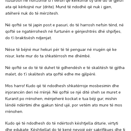
fluturosh në horizonte si i verbri që kërkonte sy dhe do të gjesh
ata që kërkojnë nur (drite). Mund të ndodhë që nuk i gjen,
atëherë nuk do të mërzitesh.
Në qoftë se të japin post e pasuri, do të harrosh nefsin tënd, në
qoftë se ngatërrohesh në furtunën e gënjeshtrës dhë shpifjes,
do t’i braktisësh ndjenjat.
Nëse të bëjnë mur hekuri për të të penguar në rrugën që ke
nisur, kete mur do ta shkatërrosh me dhëmbë.
Në qoftë se do të të duhet të gdhendësh e të skalitësh të gjitha
malet, do t’i skalitesh ata qoftë edhe me gjilpërë.
Mos harro! Kudo që të ndodhesh shkatërroje mosbesimin dhe
injorancën deri në rrënjë. Në qoftë se një ditë sheh se muret e
Kuranit po rrënohen, mënjeherë kockat e tua bëji gur; mishin
lëndë ndërtimi dhe gjakun tënd ujë, por vetëm ato mure të mos
rrënohen.
Kudo që të ndodhesh do të ndërtosh kështjella diturie, virtyti
dhe edukate. Kështjellat do të kenë nevojë për sakrifikues dhe ti