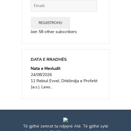
Emaili
REGJISTROHU
Join 58 other subscribers
DATA E RRADHËS
Nata e Mevludit
24/08/2026
11 Rebiul Evvel, Ditëlindja e Profetit
(a.s.). Lexo...
Të gjithë zemrat ta ndjejnë Atë. Të gjithë sytë