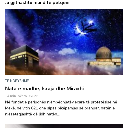
Ju gjithashtu mund të pëlqeni
TË NDRYSHME
Nata e madhe, Israja dhe Miraxhi
14 min. për ta lexuar
Në fundet e periudhës njëmbëdhjetëvjeçare të profetësisë në
Mekë, në vitin 621 dhe sipas pikëpamjes së pranuar, natën e
njëzetegjashtë që lidh natën...