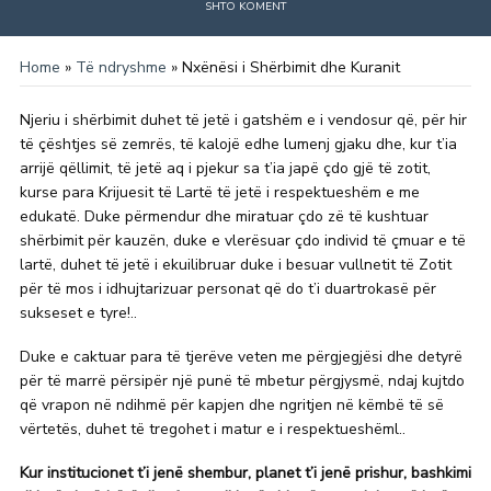
SHTO KOMENT
Home
»
Të ndryshme
»
Nxënësi i Shërbimit dhe Kuranit
Njeriu i shërbimit duhet të jetë i gatshëm e i vendosur që, për hir
të çështjes së zemrës, të kalojë edhe lumenj gjaku dhe, kur t’ia
arrijë qëllimit, të jetë aq i pjekur sa t’ia japë çdo gjë të zotit,
kurse para Krijuesit të Lartë të jetë i respektueshëm e me
edukatë. Duke përmendur dhe miratuar çdo zë të kushtuar
shërbimit për kauzën, duke e vlerësuar çdo individ të çmuar e të
lartë, duhet të jetë i ekuilibruar duke i besuar vullnetit të Zotit
për të mos i idhujtarizuar personat që do t’i duartrokasë për
sukseset e tyre!..
Duke e caktuar para të tjerëve veten me përgjegjësi dhe detyrë
për të marrë përsipër një punë të mbetur përgjysmë, ndaj kujtdo
që vrapon në ndihmë për kapjen dhe ngritjen në këmbë të së
vërtetës, duhet të tregohet i matur e i respektueshëml..
Kur institucionet t’i jenë shembur, planet t’i jenë prishur, bashkimi