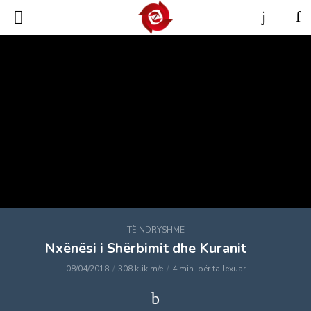
TË NDRYSHME
Nxënësi i Shërbimit dhe Kuranit
08/04/2018
308 klikim/e
4 min. për ta lexuar