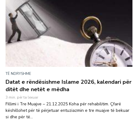
TË NDRYSHME
Datat e rëndësishme Islame 2026, kalendari për
ditët dhe netët e mëdha
3 min. për ta lexuar
Fillimi i Tre Muajve – 21.12.2025 Koha për rehabilitim. Çfarë
këshillohet për të përjetuar entuziazmin e tre muajve të bekuar
si dhe për të...