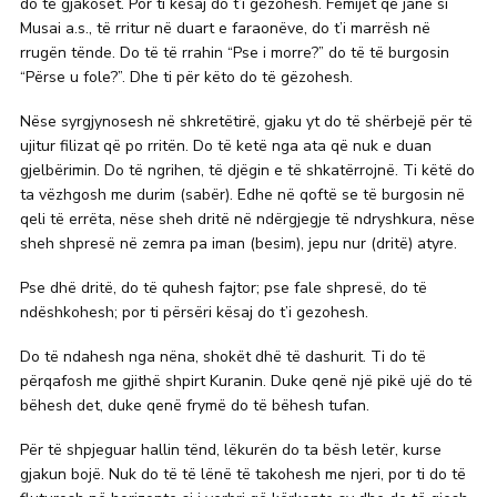
do të gjakoset. Por ti kësaj do t’i gëzohesh. Fëmijët që janë si
Musai a.s., të rritur në duart e faraonëve, do t’i marrësh në
rrugën tënde. Do të të rrahin “Pse i morre?” do të të burgosin
“Përse u fole?”. Dhe ti për këto do të gëzohesh.
Nëse syrgjynosesh në shkretëtirë, gjaku yt do të shërbejë për të
ujitur filizat që po rritën. Do të ketë nga ata që nuk e duan
gjelbërimin. Do të ngrihen, të djëgin e të shkatërrojnë. Ti këtë do
ta vëzhgosh me durim (sabër). Edhe në qoftë se të burgosin në
qeli të errëta, nëse sheh dritë në ndërgjegje të ndryshkura, nëse
sheh shpresë në zemra pa iman (besim), jepu nur (dritë) atyre.
Pse dhë dritë, do të quhesh fajtor; pse fale shpresë, do të
ndëshkohesh; por ti përsëri kësaj do t’i gezohesh.
Do të ndahesh nga nëna, shokët dhë të dashurit. Ti do të
përqafosh me gjithë shpirt Kuranin. Duke qenë një pikë ujë do të
bëhesh det, duke qenë frymë do të bëhesh tufan.
Për të shpjeguar hallin tënd, lëkurën do ta bësh letër, kurse
gjakun bojë. Nuk do të të lënë të takohesh me njeri, por ti do të