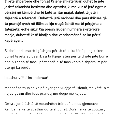
t’i jetë shpërbërë dhe forcat t’i jenë shkatërruar, duhet të jetë
jashtëzakonisht besimtar dhe optimist, kurse kur të jetë ngritur
përsëri në këmbë dhe të ketë arritur majat, duhet të jetë i
thjeshtë e tolerantL. Duhet të jetë racional dhe parashikues që
ta pranojë qysh në fillim se kjo rrugë është me të përpjeta e
tatëpjeta; edhe sikur t’ia presin rrugën humnera skëterrore,
madje, duhet të ketë bindjen dhe vendosmërinë se ka për t’i
kapërcyer!..
Si dashnori i marrë i çështjes për të cilen ka lënë peng koken,
duhet të jetë aq besnik sa ta flijojë jetën për të dhetë jetë burrë
dhe bujar sa të mos i përmendë e të mos kerkojë shpërblim për
ato që ka bërët.
I dashur vëllai im i nderuar!
Meqenëse thua se ke pëlqyer çdo vuajtje të Islamit, me këtë lajm
nëjep gëzim dhe fuqi, prandaj më dëgjo me kujdes:
Detyra jonë është të mbledhësh trëndafila mes gjembave.
Këmbën e ke të zbathur do të shpohet. Dorën e ke të zbuluar,