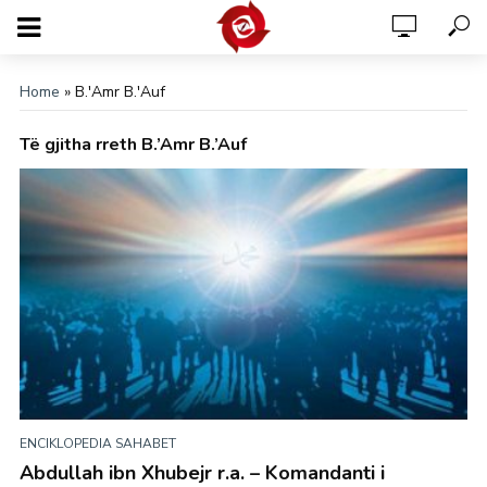
Home
»
B.'Amr B.'Auf
Të gjitha rreth B.’Amr B.’Auf
ENCIKLOPEDIA SAHABET
Abdullah ibn Xhubejr r.a. – Komandanti i