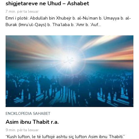
shigjetareve ne Uhud – Ashabet
7 min. për ta lexuar
Emri i plotë: Abdullah bin Xhubejr b. al-Nu’man b. Umayya b. al-
Burak (Imru’ul-Qays) b. Tha’laba b. ‘Amr b. ‘Auf...
ENCIKLOPEDIA SAHABET
Asim ibnu Thabit r.a.
9 min. për ta lexuar
“Kush lufton, le të luftojë ashtu siç lufton Asim ibnu Thabiti.”