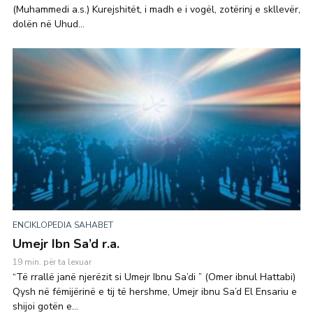
(Muhammedi a.s.) Kurejshitët, i madh e i vogël, zotërinj e skllevër,
dolën në Uhud...
ENCIKLOPEDIA SAHABET
Umejr Ibn Sa’d r.a.
19 min. për ta lexuar
“Të rrallë janë njerëzit si Umejr Ibnu Sa’di ” (Omer ibnul Hattabi)
Qysh në fëmijërinë e tij të hershme, Umejr ibnu Sa’d El Ensariu e
shijoi gotën e...