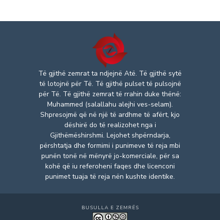
Të gjithë zemrat ta ndjejnë Atë. Të gjithë sytë
të lotojnë për Të. Të gjithë pulset të pulsojnë
për Të. Të gjithë zemrat të rrahin duke thënë:
Muhammed (salallahu alejhi ves-selam).
Shpresojmë që në një të ardhme të afërt, kjo
dëshirë do të realizohet nga i
Gjithëmëshirshmi. Lejohet shpërndarja,
përshtatja dhe formimi i punimeve të reja mbi
punën tonë në mënyrë jo-komerciale, për sa
kohë që iu referoheni faqes dhe licenconi
punimet tuaja të reja nën kushte identike.
BUSULLA E ZEMRËS