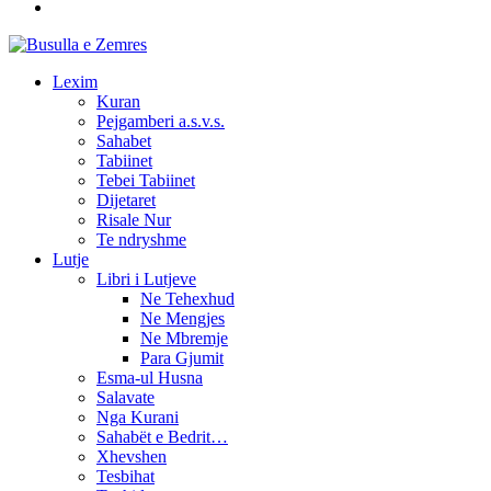
Lexim
Kuran
Pejgamberi a.s.v.s.
Sahabet
Tabiinet
Tebei Tabiinet
Dijetaret
Risale Nur
Te ndryshme
Lutje
Libri i Lutjeve
Ne Tehexhud
Ne Mengjes
Ne Mbremje
Para Gjumit
Esma-ul Husna
Salavate
Nga Kurani
Sahabët e Bedrit…
Xhevshen
Tesbihat