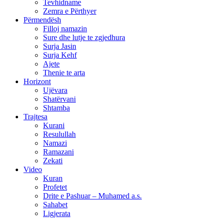
Tevhidname
Zemra e Përthyer
Përmendësh
Filloj namazin
Sure dhe lutje te zgjedhura
Surja Jasin
Surja Kehf
Ajete
Thenie te arta
Horizont
Ujëvara
Shatërvani
Shtamba
Trajtesa
Kurani
Resulullah
Namazi
Ramazani
Zekati
Video
Kuran
Profetet
Drite e Pashuar – Muhamed a.s.
Sahabet
Ligjerata