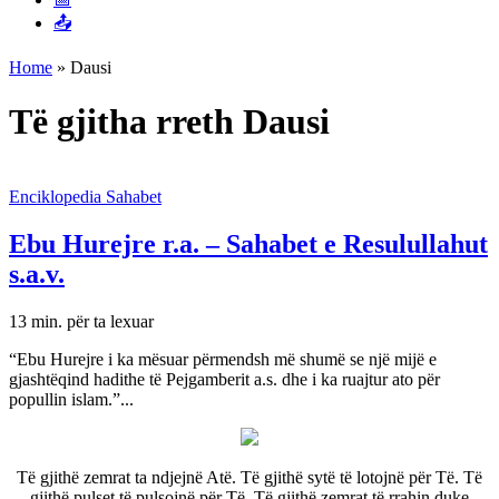
📤
Home
»
Dausi
Të gjitha rreth Dausi
Enciklopedia Sahabet
Ebu Hurejre r.a. – Sahabet e Resulullahut
s.a.v.
13 min. për ta lexuar
“Ebu Hurejre i ka mësuar përmendsh më shumë se një mijë e
gjashtëqind hadithe të Pejgamberit a.s. dhe i ka ruajtur ato për
popullin islam.”...
Të gjithë zemrat ta ndjejnë Atë. Të gjithë sytë të lotojnë për Të. Të
gjithë pulset të pulsojnë për Të. Të gjithë zemrat të rrahin duke