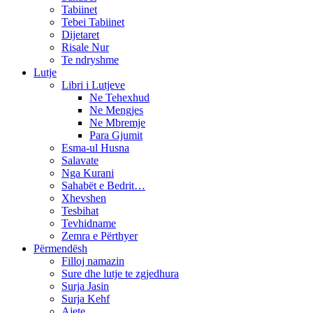
Tabiinet
Tebei Tabiinet
Dijetaret
Risale Nur
Te ndryshme
Lutje
Libri i Lutjeve
Ne Tehexhud
Ne Mengjes
Ne Mbremje
Para Gjumit
Esma-ul Husna
Salavate
Nga Kurani
Sahabët e Bedrit…
Xhevshen
Tesbihat
Tevhidname
Zemra e Përthyer
Përmendësh
Filloj namazin
Sure dhe lutje te zgjedhura
Surja Jasin
Surja Kehf
Ajete