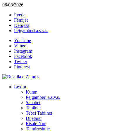
06/08/2026
Pyetje
Fëmijët
Dërgesa
Pejgamberi a.s.v.s.
YouTube
Vimeo
Instagram
Facebook
Twitter
Pinterest
Lexim
Kuran
Pejgamberi a.s.v.s.
Sahabet
Tabiinet
Tebei Tabiinet
Dijetaret
Risale Nur
Te ndryshme