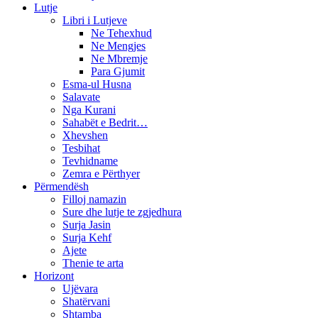
Lutje
Libri i Lutjeve
Ne Tehexhud
Ne Mengjes
Ne Mbremje
Para Gjumit
Esma-ul Husna
Salavate
Nga Kurani
Sahabët e Bedrit…
Xhevshen
Tesbihat
Tevhidname
Zemra e Përthyer
Përmendësh
Filloj namazin
Sure dhe lutje te zgjedhura
Surja Jasin
Surja Kehf
Ajete
Thenie te arta
Horizont
Ujëvara
Shatërvani
Shtamba